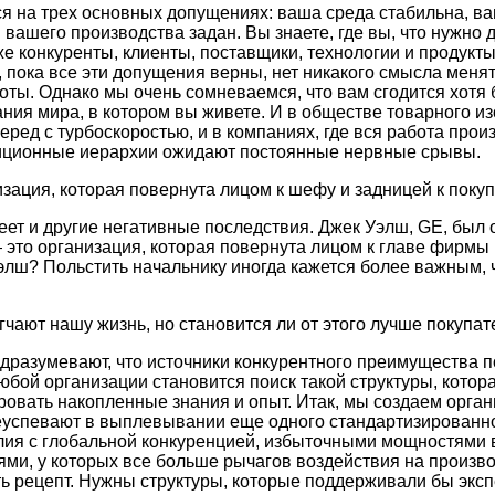
я на трех основных допущениях: ваша среда стабильна, в
вашего производства задан. Вы знаете, где вы, что нужно д
же конкуренты, клиенты, поставщики, технологии и продукты
р, пока все эти допущения верны, нет никакого смысла меня
оты. Однако мы очень сомневаемся, что вам сгодится хотя 
ния мира, в котором вы живете. И в обществе товарного из
еред с турбоскоростью, и в компаниях, где вся работа про
диционные иерархии ожидают постоянные нервные срывы.
зация, которая повернута лицом к шефу и задницей к покуп
ет и другие негативные последствия. Джек Уэлш, GE, был о
— это организация, которая повернута лицом к главе фирмы 
элш? Польстить начальнику иногда кажется более важным, 
чают нашу жизнь, но становится ли от этого лучше покупа
дразумевают, что источники конкурентного преимущества 
любой организации становится поиск такой структуры, котор
овать накопленные знания и опыт. Итак, мы создаем орга
еуспевают в выплевывании еще одного стандартизированно
лия с глобальной конкуренцией, избыточными мощностями 
ями, у которых все больше рычагов воздействия на произво
ь рецепт. Нужны структуры, которые поддерживали бы экс