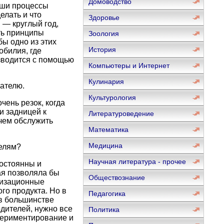
Домоводство
аши процессы
елать и что
Здоровье
 — круглый год,
ть принципы
Зоология
бы одно из этих
История
обилия, где
изводится с помощью
Компьютеры и Интернет
Кулинария
ателю.
Культурология
чень резок, когда
и задницей к
Литературоведение
чем обслужить
Математика
Медицина
телям?
Научная литература - прочее
постоянны и
ая позволяла бы
Обществознание
низационные
го продукта. Но в
Педагогика
в большинстве
дителей, нужно все
Политика
периментирование и