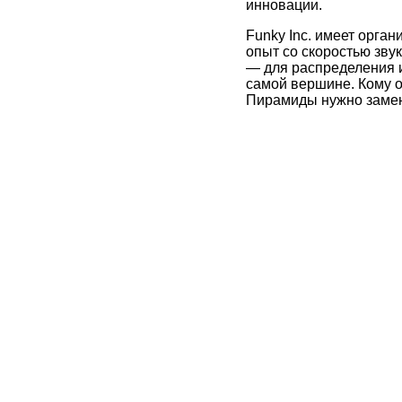
инновации.
Funky Inc. имеет орга
опыт со скоростью зву
— для распределения и
самой вершине. Кому о
Пирамиды нужно замен