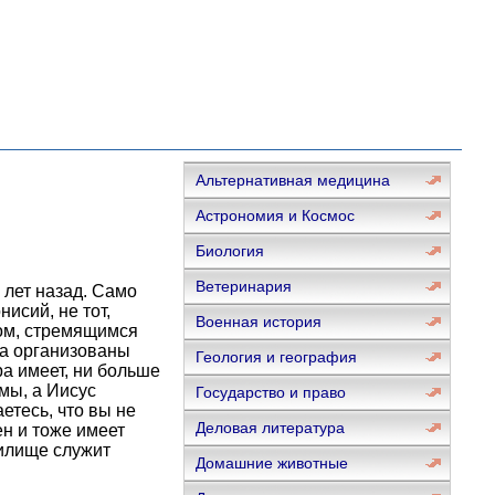
Альтернативная медицина
Астрономия и Космос
Биология
Ветеринария
лет назад. Само
исий, не тот,
Военная история
ом, стремящимся
са организованы
Геология и география
ра имеет, ни больше
мы, а Иисус
Государство и право
етесь, что вы не
Деловая литература
ен и тоже имеет
тилище служит
Домашние животные