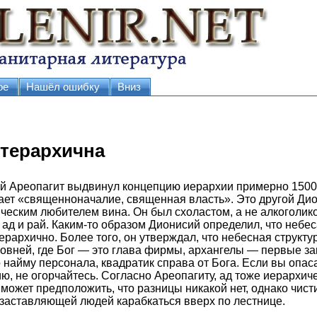
ое
Нашёл ошибку
Вниз
гетерархична
й Ареопагит выдвинул концепцию иерархии примерно 1500 
ает «священноначалие, священная власть». Это другой Дион
еским любителем вина. Он был схоластом, а не алкоголик
, ад и рай. Каким-то образом Дионисий определил, что небе
рархично. Более того, он утверждал, что небесная структу
ровней, где Бог — это глава фирмы, архангелы — первые за
найму персонала, квадратик справа от Бога. Если вы опаса
ю, не огорчайтесь. Согласно Ареопагиту, ад тоже иерархич
о может предположить, что разницы никакой нет, однако чис
заставляющей людей карабкаться вверх по лестнице.