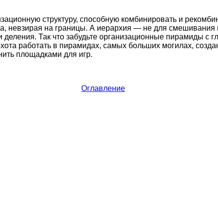
низационную структуру, способную комбинировать и рекомби
ка, невзирая на границы. А иерархия — не для смешивания 
 деления. Так что забудьте организационные пирамиды с 
хота работать в пирамидах, самых больших могилах, созд
ить площадками для игр.
Оглавление