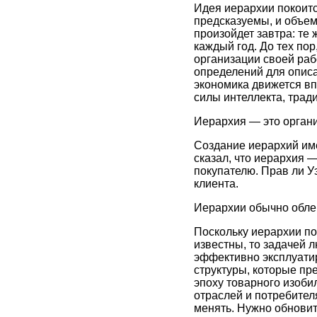
Идея иерархии покоитс
предсказуемы, и объем 
произойдет завтра: те 
каждый год. До тех по
организации своей раб
определений для описа
экономика движется вп
силы интеллекта, тра
Иерархия — это органи
Создание иерархий име
сказал, что иерархия 
покупателю. Прав ли У
клиента.
Иерархии обычно облег
Поскольку иерархии по
известны, то задачей 
эффективно эксплуатир
структуры, которые пр
эпоху товарного изоби
отраслей и потребител
менять. Нужно обновит