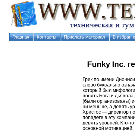
Главная
Контакты
Прислать материал
В избранн
Funky Inc. 
Грек по имени Диониси
слово буквально означ
который был мифологич
понять Бога и дьявола
(были организованы) ие
ни меньше, а девять у
Христос — директор по 
попадете в эту компани
девять уровней. Кто-т
основной мотивацией, 