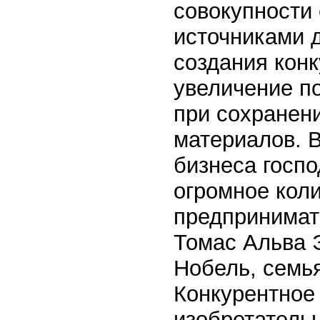
совокупности
источниками 
создания кон
увеличение по
при сохранен
материалов. В
бизнеса госпо
огромное кол
предпринимате
Томас Альва 
Нобель, семь
Конкурентное
изобретательн