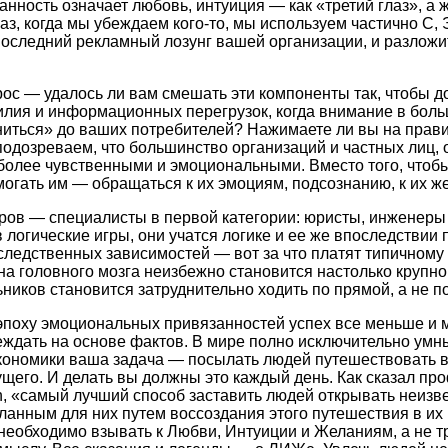
нность означает любовь, интуиция — как «третий глаз», а 
з, когда мы убеждаем кого-то, мы используем частично С, 
оследний рекламный лозунг вашей организации, и разложит
с — удалось ли вам смешать эти компоненты так, чтобы д
илия и информационных перегрузок, когда внимание в бол
ниться» до ваших потребителей? Нажимаете ли вы на прав
подозреваем, что большинство организаций и частных лиц,
более чувственными и эмоциональными. Вместо того, чтоб
могать им — обращаться к их эмоциям, подсознанию, к их ж
ов — специалисты в первой категории: юристы, инженеры
логические игры, они учатся логике и ее же впоследствии 
ледственных зависимостей — вот за что платят типичному
а головного мозга неизбежно становится настолько крупной
иков становится затруднительно ходить по прямой, а не по 
 эпоху эмоциональных привязанностей успех все меньше и 
ждать на основе фактов. В мире полно исключительно умн
экономики ваша задача — посылать людей путешествовать в
щего. И делать вы должны это каждый день. Как сказал пр
igan, «самый лучший способ заставить людей открывать неи
еланным для них путем воссоздания этого путешествия в их
 необходимо взывать к Любви, Интуиции и Желаниям, а не т