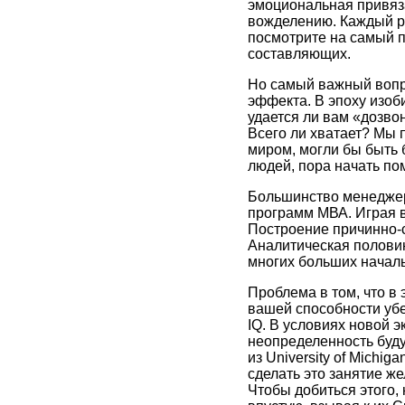
эмоциональная привяза
вожделению. Каждый ра
посмотрите на самый п
составляющих.
Но самый важный вопро
эффекта. В эпоху изоб
удается ли вам «дозво
Всего ли хватает? Мы 
миром, могли бы быть 
людей, пора начать по
Большинство менеджер
программ МВА. Играя в 
Построение причинно-с
Аналитическая половин
многих больших начальн
Проблема в том, что в
вашей способности убе
IQ. В условиях новой 
неопределенность буду
из University of Mich
сделать это занятие ж
Чтобы добиться этого,