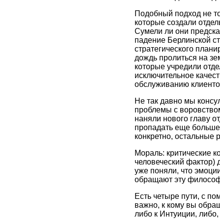
Подобный подход не то
которые создали отдел
Сумели ли они предска
падение Берлинской с
стратегического плани
дождь пролиться на зе
которые учредили отдел
исключительное качест
обслуживанию клиентов,
Не так давно мы конс
проблемы с воровством
наняли нового главу от
пропадать еще больше 
конкретно, остальные 
Мораль: критические к
человеческий фактор) 
уже поняли, что эмоци
обращают эту философи
Есть четыре пути, с по
важно, к кому вы обра
либо к Интуиции, либо