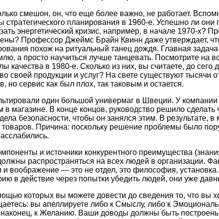
лько смешон, он, что еще более важно, не работает. Вспом
ы стратегического планирования в 1960-е. Успешно ли они
зать энергетический кризис, например, в начале 1970-х? П
тены? Профессор Джеймс Брайн Квинн даже утверждает, чт
рования похож на ритуальный танец дождя. Главная задача
млю, а просто научиться лучше танцевать. Посмотрите на вс
ы качества в 1980-е. Сколько из них, вы считаете, до сего
во своей продукции и услуг? На свете существуют тысячи о
 но сервис как был плох, так таковым и остается.
ультировали один большой универмаг в Швеции. У компани
 в магазине. В конце концов, руководство решило сделать 
дела безопасности, чтобы он занялся этим. В результате, в
товаров. Причина: поскольку решение проблемы было пору
расслабились.
омпоненты и источники конкурентного преимущества (знания
должны распространяться на всех людей в организации. Фа
и и воображение — это не отдел, это философия, установка.
ю в действие через попытки убедить людей, они уже давно
мощью которых вы можете довести до сведения то, что вы хо
щаетесь: вы апеллируете либо к Смыслу, либо к Эмоциональ
, наконец, к Желанию. Ваши доводы должны быть построены