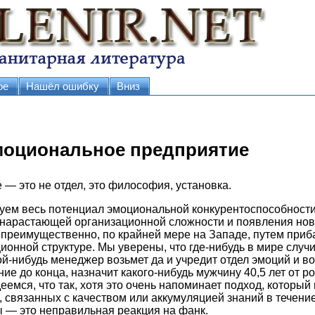
ое
Нашёл ошибку
Вниз
моциональное предприятие
— это не отдел, это философия, установка.
зуем весь потенциал эмоциональной конкурентоспособности
нарастающей организационной сложности и появления но
преимущественно, по крайней мере на Западе, путем приб
ионной структуре. Мы уверены, что где-нибудь в мире случит
кой-нибудь менеджер возьмет да и учредит отдел эмоций и 
ие до конца, назначит какого-нибудь мужчину 40,5 лет от р
емся, что так, хотя это очень напоминает подход, который
 связанных с качеством или аккумуляцией знаний в течение
 — это неправильная реакция на фанк.