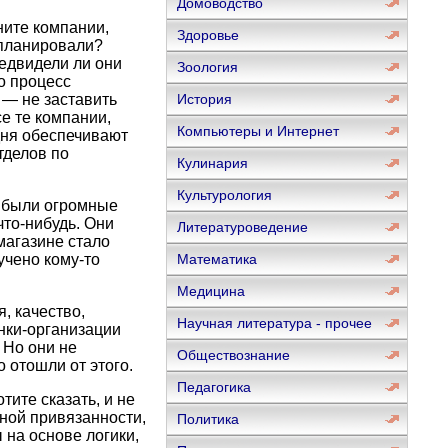
Домоводство
ните компании,
Здоровье
 планировали?
редвидели ли они
Зоология
о процесс
 — не заставить
История
е те компании,
Компьютеры и Интернет
 дня обеспечивают
тделов по
Кулинария
Культурология
и были огромные
что-нибудь. Они
Литературоведение
 магазине стало
чено кому-то
Математика
Медицина
, качество,
Научная литература - прочее
нки-организации
 Но они не
Обществознание
 отошли от этого.
Педагогика
тите сказать, и не
ной привязанности,
Политика
 на основе логики,