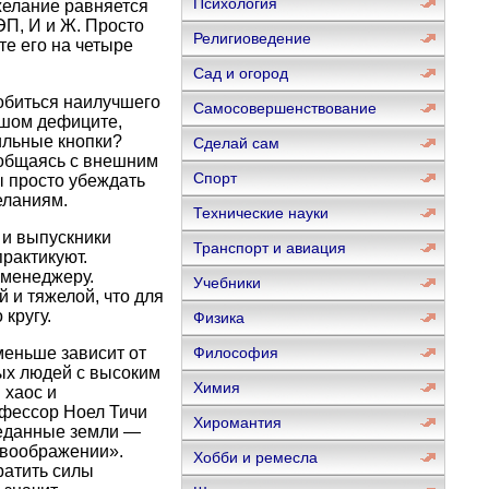
Психология
желание равняется
ЭП, И и Ж. Просто
Религиоведение
е его на четыре
Сад и огород
обиться наилучшего
Самосовершенствование
ьшом дефиците,
ильные кнопки?
Сделай сам
 общаясь с внешним
Спорт
ы просто убеждать
еланиям.
Технические науки
 и выпускники
Транспорт и авиация
практикуют.
 менеджеру.
Учебники
 и тяжелой, что для
кругу.
Физика
меньше зависит от
Философия
ых людей с высоким
Химия
 хаос и
офессор Ноел Тичи
Хиромантия
зведанные земли —
 воображении».
Хобби и ремесла
ратить силы