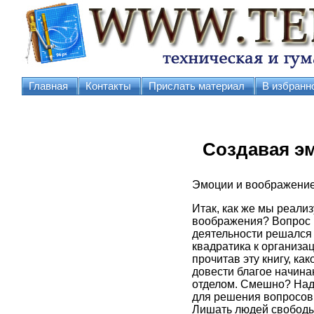
Главная
Контакты
Прислать материал
В избранн
Создавая э
Эмоции и воображение 
Итак, как же мы реали
воображения? Вопрос 
деятельности решался 
квадратика к организац
прочитав эту книгу, ка
довести благое начинан
отделом. Смешно? Наде
для решения вопросов,
Лишать людей свободы