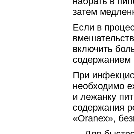
набрать в пип
затем медленн
Если в процес
вмешательств
включить бол
содержанием 
При инфекцио
необходимо е
и лежанку пит
содержания р
«Oranex», бе
Для быстро