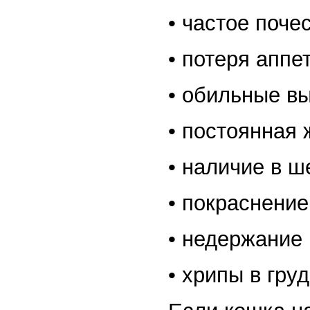
• частое поче
• потеря аппе
• обильные вы
• постоянная 
• наличие в ш
• покраснение
• недержание 
• хрипы в груди