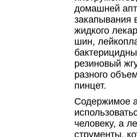
домашней апте
закапывания в
жидкого лекар
шин, лейкопла
бактерицидный
резиновый жг
разного объе
пинцет.
Содержимое а
использовать
человеку, а л
струменты, к