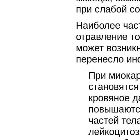
при слабой со
Наиболее част
отравление т
может возникн
перенесло ин
При миока
становятся
кровяное д
повышаются
частей тел
лейкоцитоз