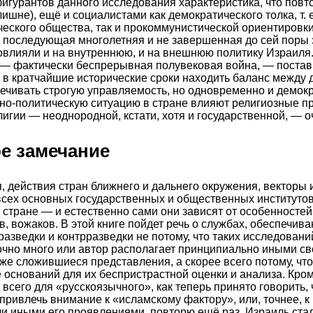
фигурантов данного исследования характеристика, что повт
ишне), ещё и социалистами как демократического толка, т.
еского общества, так и прокоммунистической ориентировки
к последующая многолетняя и не завершенная до сей поры
овлияли и на внутреннюю, и на внешнюю политику Израиля
— фактически беспрерывная полувековая война, — постав
в кратчайшие исторические сроки находить баланс между 
ечивать строгую управляемость, но одновременно и демок
ьно-политическую ситуацию в стране влияют религиозные п
лигии — неоднородной, кстати, хотя и государственной, — о
е замечание
, действия стран ближнего и дальнего окружения, векторы 
сех основных государственных и общественных институто
 стране — и естественно сами они зависят от особенностей
в, вожаков. В этой книге пойдет речь о службах, обеспечив
разведки и контрразведки не потому, что таких исследован
чно много или автор располагает принципиально иными с
 сложившиеся представления, а скорее всего потому, что
оснований для их беспристрастной оценки и анализа. Кроме
всего для «русскоязычного», как теперь принято говорить, 
 привлечь внимание к «исламскому фактору», или, точнее, 
ли иными его проявлениями, повторю ещё раз, Израиль ста