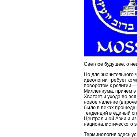
Светлое будущее, о не
Но для значительного 
идеологии требует ком
поворотом к религии —
Миллениума, причем эт
Хватает и ухода во вс
новое явление (впрочем
было в веках прошедши
тенденций в единый спл
Центральной Азии и из
националистического э
Терминология здесь усл