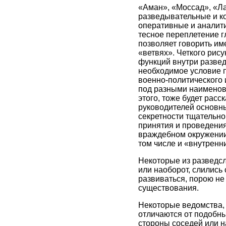
«Аман», «Моссад», «Ла
разведывательные и к
оперативные и аналити
тесное переплетение г
позволяет говорить им
«ветвях». Четкого рис
функций внутри развед
необходимое условие 
военно-политического 
под разными наименова
этого, тоже будет рас
руководителей основны
секретности тщательно
принятия и проведения
враждебном окружении,
том числе и «внутренн
Некоторые из разведсл
или наоборот, слились
развиваться, порою не
существования.
Некоторые ведомства, 
отличаются от подобны
стороны соседей или н