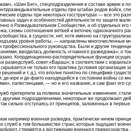
кам», «Шин Бет», спецподразделения в составе армии и по
онтрразведывательные отделы при штабах родов войск, сп
ческие отделы при некоторых госструктурах — все это раз
лавных задач и особенностей деятельности по защите мале
енно о Разведывательном Сообществе, а об отдельных его ч
унка, схемы соотношения ветвей и веточек, однозначного р
сообщества, в сущности, нет, хотя именно на структурали
подъема уровня работы, — направлены многочисленные мн
и профессионального руководства. Были и другие тенденци
ниями, вводилась должность «главного разведчика»; о том,
сказано. Координационно-распорядительные функции осущес
х разведслужб, совет «Вараш»; в соответствии с израильс
 скрывается не только его практика (условия организации з
 решений и т. д.), что вполне понятно по специфике сущес
 де-юре и де-факто находящейся в состоянии войны со мн
ими», палестинцами, — но и его название, и сам факт его с
ужб претерпели за полвека значительные изменения, стал
 с другими подразделениями, некоторые же продолжают дей
 так сильно отступаясь от принципов, заложенных в первые
как например военная разведка, практически ничем принц
х служб в том большинстве стран, которые ощущают военн
аоборот, стремятся к достижению военного превосходства.