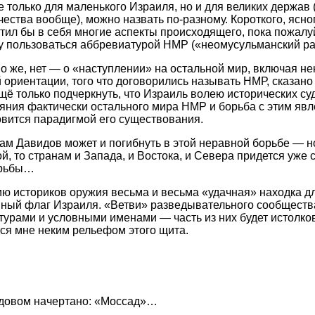
 только для маленького Израиля, но и для великих держав 
ества вообще), можно назвать по-разному. Короткого, ясног
тил бы в себя многие аспекты происходящего, пока пожалуй 
у пользоваться аббревиатурой НМР («неомусульманский ра
но же, нет — о «наступлении» на остальной мир, включая н
 ориентации, того что договорились называть НМР, сказано
щё только подчеркнуть, что Израиль волею исторических су
ния фактически остального мира НМР и борьба с этим явл
вится парадигмой его существования.
 Давидов может и погибнуть в этой неравной борьбе — но 
й, то странам и Запада, и Востока, и Севера придется уже
орьбы…
ю историков оружия весьма и весьма «удачная» находка дл
нный флаг Израиля. «Ветви» разведывательного сообществ
урами и условными именами — часть из них будет истолко
ся мне неким рельефом этого щита.
довом начертано: «Моссад»…