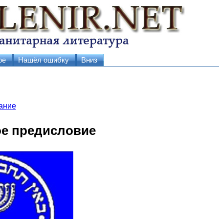
ое
Нашёл ошибку
Вниз
ание
е предисловие