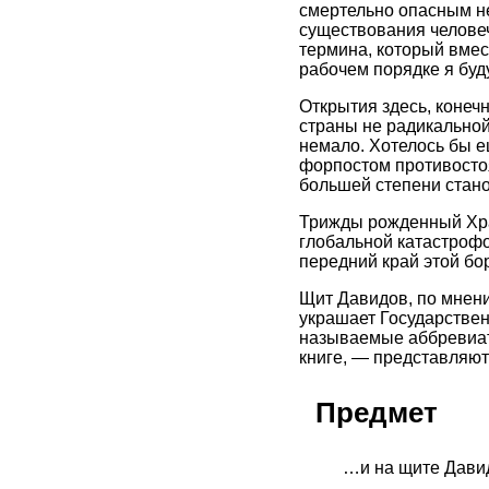
смертельно опасным не
существования человеч
термина, который вмес
рабочем порядке я буд
Открытия здесь, конеч
страны не радикальной
немало. Хотелось бы е
форпостом противостоя
большей степени стано
Трижды рожденный Храм
глобальной катастрофо
передний край этой б
Щит Давидов, по мнени
украшает Государстве
называемые аббревиат
книге, — представляют
Предмет
…и на щите Дави