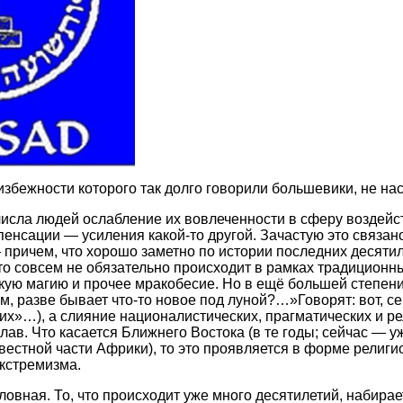
избежности которого так долго говорили большевики, не нас
числа людей ослабление их вовлеченности в сферу воздейст
пенсации — усиления какой-то другой. Зачастую это связано
 причем, что хорошо заметно по истории последних десятил
о совсем не обязательно происходит в рамках традиционн
якую магию и прочее мракобесие. Но в ещё большей степен
, разве бывает что-то новое под луной?…»Говорят: вот, се
х»…), а слияние националистических, прагматических и р
ав. Что касается Ближнего Востока (в те годы; сейчас — у
вестной части Африки), то это проявляется в форме религи
кстремизма.
овная. То, что происходит уже много десятилетий, набирае