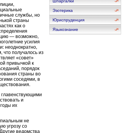
Шпаргалки
лиции,
ециальные
Эзотерика
личные службы, но
Юриспруденция
нькой страны
астях как о
Языкознание
аспределения
зацию — возможно,
оголетние усилия
и: неоднократно,
 что получалось из
твляет «совет»
кой привычкой к
аседаний, порядок
твования страны во
огими соседями, в
уществования.
и главенствующими
ствовать и
 годы их
ипиальным не
ую угрозу со
 Другие ведомства