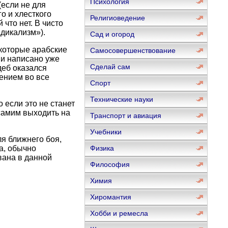
Психология
(если не для
о и хлесткого
Религиоведение
что нет. В чисто
дикализм»).
Сад и огород
екоторые арабские
Самосовершенствование
 и написано уже
Сделай сам
деб оказался
ением во все
Спорт
Технические науки
если это не станет
 самим выходить на
Транспорт и авиация
Учебники
я ближнего боя,
а, обычно
Физика
вана в данной
Философия
Химия
Хиромантия
Хобби и ремесла