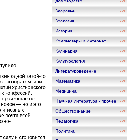
Домоводство
Здоровье
Зоология
История
Компьютеры и Интернет
Кулинария
Культурология
тупило.
Литературоведение
вия одной какой-то
Математика
 с возвратом, или
етий христианского
Медицина
ых конфессий.
и произошло не
Научная литература - прочее
 новое — но и это
елигиозных
Обществознание
же почти всей
озно-
Педагогика
Политика
т силу и становится