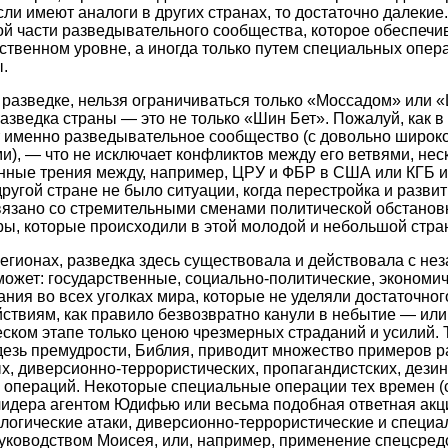
ли имеют аналоги в других странах, то достаточно далекие
ой части разведывательного сообщества, которое обеспечив
рственном уровне, а иногда только путем специальных опер
.
 разведке, нельзя ограничиваться только «Моссадом» или 
разведка страны — это не только «Шин Бет». Пожалуй, как в
т именно разведывательное сообщество (с довольно широк
), — что не исключает конфликтов между его ветвями, нес
ные трения между, например, ЦРУ и ФБР в США или КГБ и
другой стране не было ситуации, когда перестройка и разви
вязано со стремительными сменами политической обстановк
ы, которые происходили в этой молодой и небольшой стра
 регионах, разведка здесь существовала и действовала с не
может: государственные, социально-политические, экономич
ния во всех уголках мира, которые не уделяли достаточно
твиям, как правило безвозвратно канули в небытие — или
еском этапе только ценою чрезмерных страданий и усилий. 
дезь премудрости, Библия, приводит множество примеров 
х, диверсионно-террористических, пропагандистских, дез
 операций. Некоторые специальные операции тех времен (
лидера агентом Юдифью или весьма подобная ответная акц
логические атаки, диверсионно-террористические и специа
уководством Моисея, или, например, применение спецсред