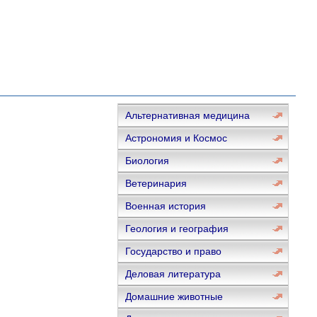
Альтернативная медицина
Астрономия и Космос
Биология
Ветеринария
Военная история
Геология и география
Государство и право
Деловая литература
Домашние животные