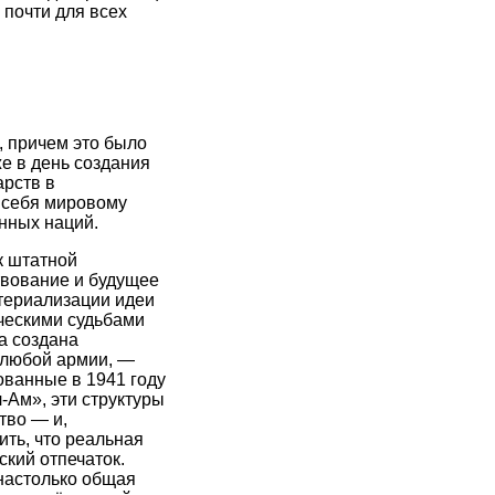
 почти для всех
 причем это было
е в день создания
арств в
 себя мировому
нных наций.
к штатной
твование и будущее
материализации идеи
ическими судьбами
а создана
 любой армии, —
ованные в 1941 году
Ам», эти структуры
тво — и,
ить, что реальная
кий отпечаток.
настолько общая