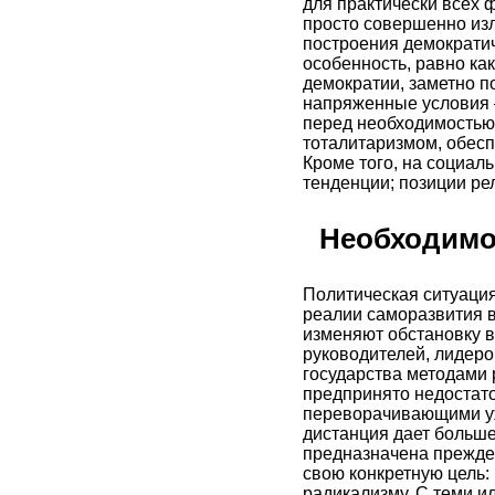
для практически всех 
просто совершенно изл
построения демократич
особенность, равно ка
демократии, заметно п
напряженные условия 
перед необходимостью 
тоталитаризмом, обесп
Кроме того, на социал
тенденции; позиции ре
Необходимо
Политическая ситуация
реалии саморазвития в
изменяют обстановку в
руководителей, лидеро
государства методами 
предпринято недостато
переворачивающими уже
дистанция дает больше 
предназначена прежде 
свою конкретную цель:
радикализму. С теми и