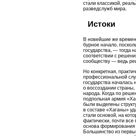
стали классикой, реал
разведслужб мира.
Истоки
В новейшие же времена
бурное начало, поскол
государства, — тогда н
соответствии с решени
сообществу — ведь ре
Но конкретная, практи
профессиональной служ
государства началась н
о воссоздании страны,
народа. Когда по реш
подпольная армия «Хаг
были выделены структу
в составе «Хаганы» уд
стали основой, на кот
фактически, почти все 
основа формирования Г
Большинство из первых