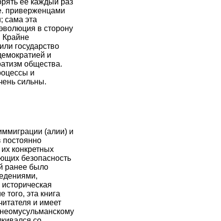
орять её каждый раз
 е. приверженцами
; сама эта
 эволюция в сторону
. Крайне
или государство
демократией и
ратизм общества.
роцессы и
чень сильны.
иммиграции (алии) и
в постоянно
 их конкретных
ающих безопасность
ий ранее было
ведениями,
 историческая
 того, эта книга
читателя и имеет
к неомусульманскому
лкивался со