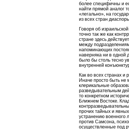
более специфичны и ес
найти прямой аналог т
«легально», на госуда
из всех стран диаспоры
Говоря об израильской
точно так же как контр
стране здесь действуе
между подразделениями
напоминающих постоян
наверняка ни в одной 
было бы столь тесно у
внутренней конъюнктур
Как во всех странах и
Иначе просто быть не 
клерикальные образова
разведывательным дейс
то конкретном историч
Ближнем Востоке. Кла
контрразведывательны
прочих тайных и явных
устранению военного 
против Самсона, психо
осуществленные под р