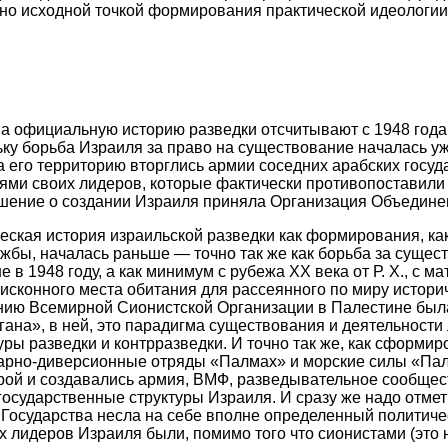
ьно исходной точкой формирования практической идеологии
 официальную историю разведки отсчитывают с 1948 года,
ьку борьба Израиля за право на существование началась уж
а его территорию вторглись армии соседних арабских госуд
ями своих лидеров, которые фактически противопоставили
шение о создании Израиля приняла Организация Объедине
ческая история израильской разведки как формирования, ка
бы, началась раньше — точно так же как борьба за сущес
е в 1948 году, а как минимум с рубежа ХХ века от Р. Х., с 
 исконного места обитания для рассеянного по миру истор
ению Всемирной Сионистской Организации в Палестине был
ана», в ней, это парадигма существования и деятельности
ры разведки и контрразведки. И точно так же, как сформир
арно-диверсионные отряды «Палмах» и морские силы «Пал-
орой и создавались армия, ВМФ, разведывательное сообщес
государственные структуры Израиля. И сразу же надо отмет
осударства несла на себе вполне определенный политичес
 лидеров Израиля были, помимо того что сионистами (это 