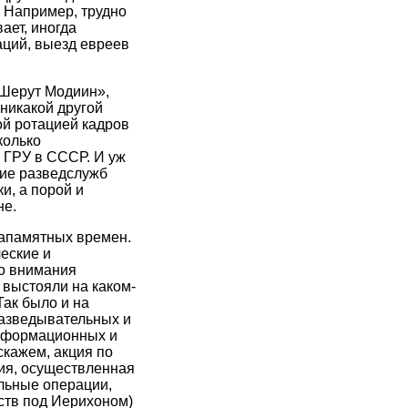
. Например, трудно
ает, иногда
аций, выезд евреев
«Шерут Модиин»,
 никакой другой
ой ротацией кадров
колько
 ГРУ в СССР. И уж
тие разведслужб
и, а порой и
не.
запамятных времен.
еские и
го внимания
 выстояли на каком-
Так было и на
разведывательных и
информационных и
скажем, акция по
ия, осуществленная
льные операции,
ств под Иерихоном)