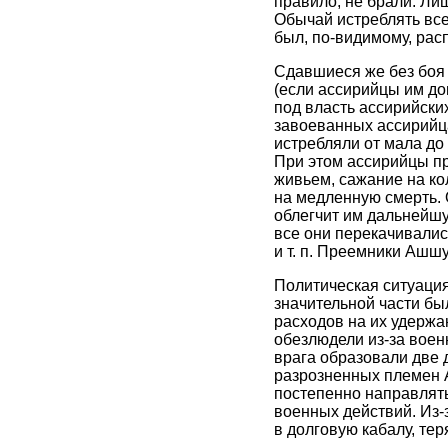
правило, не брали. Ли
Обычай истреблять все
был, по-видимому, рас
Сдавшиеся же без боя 
(если ассирийцы им до
под власть ассирийски
завоеванных ассирийца
истребляли от мала до
При этом ассирийцы 
живьем, сажание на ко
на медленную смерть.
облегчит им дальнейшу
все они перекачивалис
и т. п. Преемники Ашшу
Политическая ситуация
значительной части бы
расходов на их удержа
обезлюдели из-за воен
врага образовали две
разрозненных племен А
постепенно направлять
военных действий. Из-
в долговую кабалу, те