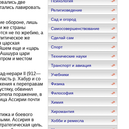
Психология
овались две
ытались лавировать
Религиоведение
Сад и огород
ние обороне, лишь
ри же страны
Самосовершенствование
тся не по жребию, а
литическое же
Сделай сам
я царская
Спорт
ейшем еще и «царь
а Ашшура цари
Технические науки
нтром и местом
Транспорт и авиация
ад-нерари II (912—
Учебники
ласть р. Хабур и со
жения к переправам
Физика
устяку, обвинил
Философия
рпела поражение, в
ница Ассирии почти
Химия
Хиромантия
тижа и боевого
ными. Ассирия в
Хобби и ремесла
тратегическая цель,