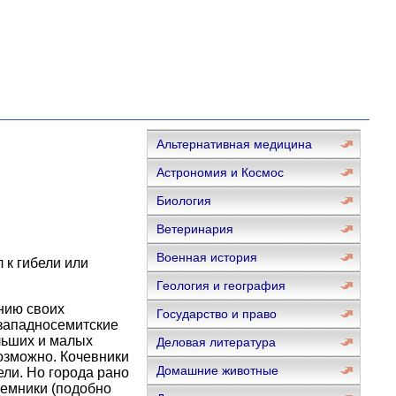
Альтернативная медицина
Астрономия и Космос
Биология
Ветеринария
Военная история
 к гибели или
Геология и география
нию своих
Государство и право
 западносемитские
льших и малых
Деловая литература
озможно. Кочевники
Домашние животные
ели. Но города рано
аемники (подобно