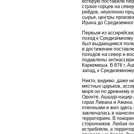
которую поставили пер
страхе горцев на севе
рейдов, неуклонно прод
сырья, центры произво
Ирана до Средиземног
Первым из ассирийских
поход к Средиземному м
был выдающимся полко
в достижении поставле
походов на север и во
подавлены антиассирий
Каркемиша. В 876 г. А
запад, к Средиземному
Никто, видимо, даже н
местных царьков, асси
моря он по древнему о
Оронте, Ашшур-нацир-
горах Ливана и Амана.
пленными и жил здесь
заключалась в нанесен
территориях. В покоре
сторонников. Любая п
истребляли, а террито