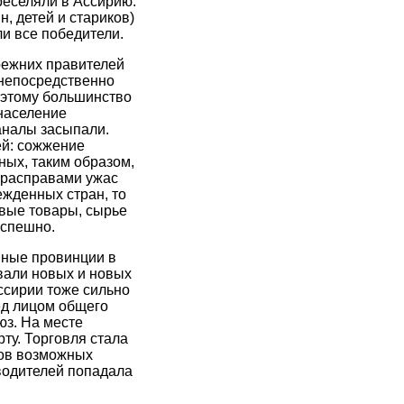
реселяли в Ассирию.
, детей и стариков)
и все победители.
режних правителей
 непосредственно
оэтому большинство
население
аналы засыпали.
й: сожжение
ных, таким образом,
 расправами ужас
ежденных стран, то
овые товары, сырье
успешно.
нные провинции в
вали новых и новых
ссирии тоже сильно
ед лицом общего
з. На месте
ту. Торговля стала
нов возможных
зводителей попадала