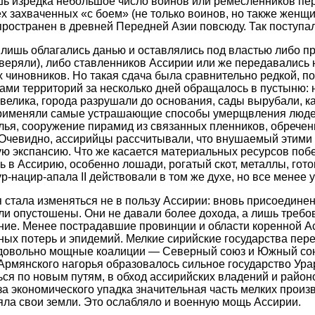
шь изредка небольшое число воинов или ремесленников пе
х захваченных «с боем» (не только воинов, но также женщин
пространен в древней Передней Азии повсюду. Так поступал
лишь облагались данью и оставлялись под властью либо п
веряли), либо ставленников Ассирии или же передавались
х чиновников. Но такая сдача была сравнительно редкой, п
ми территорий за несколько дней обращалось в пустыню: 
 велика, города разрушали до основания, сады вырубали, к
применяли самые устрашающие способы умерщвления люде
лья, сооружение пирамид из связанных пленников, обречен
 Очевидно, ассирийцы рассчитывали, что внушаемый этими
ю экспансию. Что же касается материальных ресурсов поб
ь в Ассирию, особенно лошади, рогатый скот, металлы, гот
р-нацир-апала II действовали в том же духе, но все менее 
 стала изменяться не в пользу Ассирии: вновь присоедине
ли опустошены. Они не давали более дохода, а лишь требо
ние. Менее пострадавшие провинции и области коренной А
ных потерь и эпидемий. Мелкие сирийские государства пер
 довольно мощные коалиции — Северный союз и Южный сою
рмянского нагорья образовалось сильное государство Урар
ся по новым путям, в обход ассирийских владений и райо
за экономического упадка значительная часть мелких прои
ряла свои земли. Это ослабляло и военную мощь Ассирии.