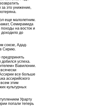
возвратить
 за это унижение,
потеряна.
стол еще малолетним.
рамат, Семирамида
 походы на восток и
о доходило до
м союзе, Адад-
в Сирию.
же предпринять
 добился успеха.
вителем» Вавилонии.
 всячески
 Ассирии все больше
шка ассирийского
 всем этим
ких культурных
туплением Урарту
ирии попали теперь