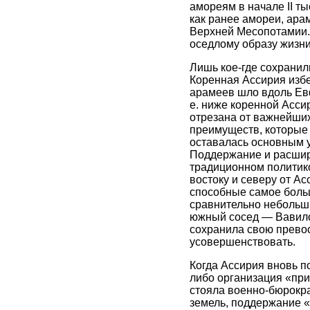
амореям в начале II ты
как ранее амореи, ара
Верхней Месопотамии.
оседлому образу жизни
Лишь кое-где сохранили
Коренная Ассирия избе
арамеев шло вдоль Евфр
е. ниже коренной Ассир
отрезана от важнейших
преимуществ, которые 
оставалась основным уз
Поддержание и расшир
традиционном политико
востоку и северу от Ас
способные самое больш
сравнительно небольши
южный сосед — Вавило
сохранила свою прево
усовершенствовать.
Когда Ассирия вновь п
либо организация «прин
стояла военно-бюрокра
земель, поддержание 