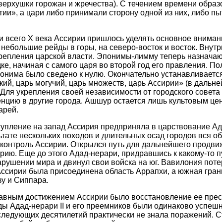
верхушки горожан и жречества). С течением времени образ
ии», а цари либо принимали сторону одной из них, либо п
ти всего X века Ассирии пришлось уделять основное внима
 небольшие рейды в горы, на северо-восток и восток. Внут
репления царской власти. Эпонимы-лимму теперь назначаю
ке, начиная с самого царя во второй год его правления. По
онима было сведено к нулю. Окончательно устанавливаетс
икий, царь могучий, царь множеств, царь Ассирии» (в дальн
. Для укрепления своей независимости от городского совет
нцию в другие города. Ашшур остается лишь культовым це
арей.
упление на запад Ассирия предприняла в царствование Ад
зультате нескольких походов и длительных осад городов вся об
контроль Ассирии. Открылся путь для дальнейшего продви
Сирию. Еще до этого Адад-нерари, придравшись к какому-то п
арушении мира и двинул свои войска на юг. Вавилония поте
 Ассирии была присоединена область Аррапхи, а южная гра
зу и Сиппара.
лавным достижением Ассирии было восстановление ее прес
оды Адад-нерари II и его преемников были одинаково успеш
следующих десятилетий практически не знала поражений. С