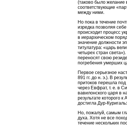
(таково было желание 
соответствующие «парт
между ними.
Но пока в течение поч
изредка позволяя себе
происходит процесс ук
в иерархическом поряд
значение должности эп
титулатура: «царь вел
четырех стран света»)
переносят свою резиде
погребения умерших ц
Первое серьезное наст
891 гг. до н. э.). В ре
притоков перешла под 
через Евфрат, т. е. в 
вавилонского царя в н
результате которого к
достигла Дур-Куригаль
Но, пожалуй, самым г
духа. Хотя не все пох
течение нескольких по