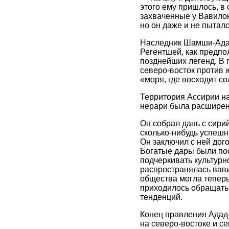
этого ему пришлось, в
захваченные у Вавилон
но он даже и не пытал
Наследник Шамши-Адада 
Регентшей, как предп
позднейших легенд. В 
северо-восток против 
«моря, где восходит сол
Территория Ассирии на
нерари была расширена
Он собрал дань с сирий
сколько-нибудь успешн
Он заключил с ней дог
Богатые дары были по
подчеркивать культурн
распространялась вав
общества могла теперь
приходилось обращать
тенденций.
Конец правления Адад
на северо-востоке и с