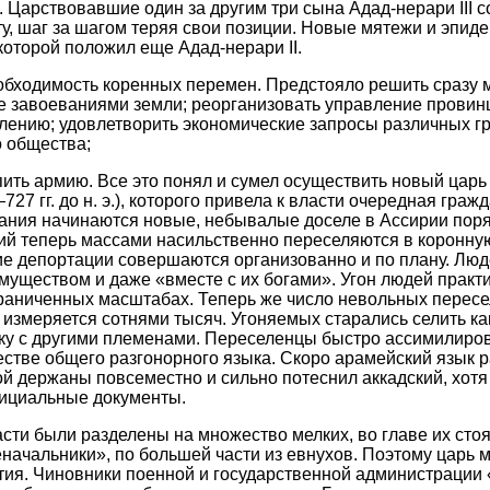
 Царствовавшие один за другим три сына Адад-нерари III с
у, шаг за шагом теряя свои позиции. Новые мятежи и эпи
которой положил еще Адад-нерари II.
обходимость коренных перемен. Предстояло решить сразу 
е завоеваниями земли; реорганизовать управление провин
елению; удовлетворить экономические запросы различных г
 общества;
пить армию. Все это понял и сумел осуществить новый цар
727 гг. до н. э.), которого привела к власти очередная граж
ания начинаются новые, небывалые доселе в Ассирии пор
ий теперь массами насильственно переселяются в коронну
ие депортации совершаются организованно и по плану. Лю
имуществом и даже «вместе с их богами». Угон людей практ
граниченных масштабах. Теперь же число невольных пересе
измеряется сотнями тысяч. Угоняемых старались селить ка
ку с другими племенами. Переселенцы быстро ассимилиро
естве общего разгонорного языка. Скоро арамейский язык 
й держаны повсеместно и сильно потеснил аккадский, хотя
ициальные документы.
ти были разделены на множество мелких, во главе их стоя
начальники», по большей части из евнухов. Поэтому царь мо
тия. Чиновники поенной и государственной администрации 