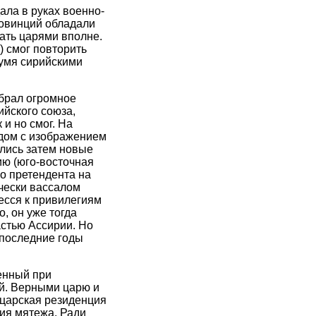
ла в руках военно-
овинций обладали
тать царями вполне.
) смог повторить
вумя сирийскими
брал огромное
ийского союза,
 и но смог. На
дом с изображением
ились затем новые
ию (юго-восточная
о претендента на
ически вассалом
есся к привилегиям
, он уже тогда
астью Ассирии. Но
 последние годы
денный при
ей. Верными царю и
 царская резиденция
ия мятежа. Ради