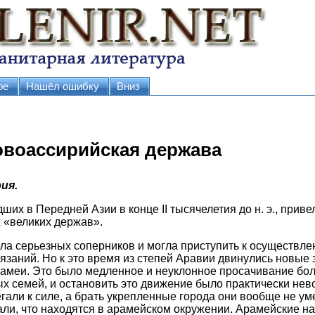
ое
Нашёл ошибку
Вниз
овоассирийская держава
ия.
их в Передней Азии в конце II тысячелетия до н. э., привел
 «великих держав».
ла серьезных соперников и могла приступить к осуществле
заний. Но к это время из степей Аравии двинулись новые
амеи. Это было медленное и неуклонное просачивание бо
ых семей, и остановить это движение было практически нев
гали к силе, а брать укрепленные города они вообще не ум
ли, что находятся в арамейском окружении. Арамейские н