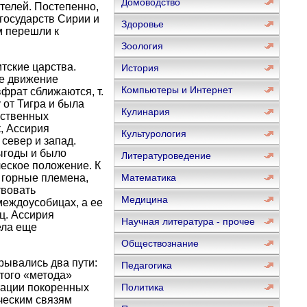
Домоводство
ителей. Постепенно,
 государств Сирии и
Здоровье
м перешли к
Зоология
итские царства.
История
ое движение
Компьютеры и Интернет
вфрат сближаются, т.
 от Тигра и была
Кулинария
ественных
, Ассирия
Культурология
 север и запад.
ыгоды и было
Литературоведение
еское положение. К
е горные племена,
Математика
твовать
Медицина
междоусобицах, а ее
ц. Ассирия
Научная литература - прочее
ела еще
Обществознание
рывались два пути:
Педагогика
этого «метода»
тации покоренных
Политика
ческим связям