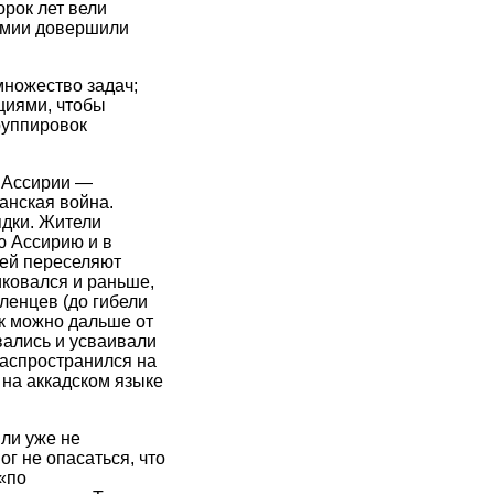
орок лет вели
демии довершили
множество задач;
циями, чтобы
руппировок
ь Ассирии —
данская война.
ядки. Жители
ю Ассирию и в
дей переселяют
иковался и раньше,
ленцев (до гибели
к можно дальше от
вались и усваивали
распространился на
 на аккадском языке
ли уже не
г не опасаться, что
«по