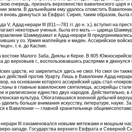
 свою очередь, признать верховенство вавилонского царя и 
ии земли. В дальнейшем ему удалось отомстить Вавилонии
ся вновь двинуться за Евфрат. Сирия, таким образом, была 
V, Адад-нерари III (811—781 гг. до н. э.), вступил на пре
олагают некоторые ученые, была его мать — царица Шамму
правление Шаммурамат и Адад-нерари III предпринимались
живших у оз. Урмия маппейцев и мидян. Ассирийское войск
нце», т. е. до Каспия.
 востоке Малого Заба, Диялы и Керхе. В 805 Южносирийско
 до верховьев г., воспользовавшись распрями в двинулся 
ских царств, но закрепиться здесь не смог. Но смог он так
ых действий против Урарту. Лишь в Вавилонии Адад-нерари
овор, на основании которого ассирийский царь стал «покро
сланы в главные вавилонские святилища, ассирийцы стали
ое и религиозное единство двух народов. Действительно, в
илонская культура. Обогатившаяся военной добычей верху
 уделить больше внимания искусству, литературе, науке. За
ся к Вавилонии — главной хранительнице общемесопотамс
-нерари III ознаменовался новыми мятежами и мощным нас
еверо-западе. Государства верхнего Евфрата и Северной С