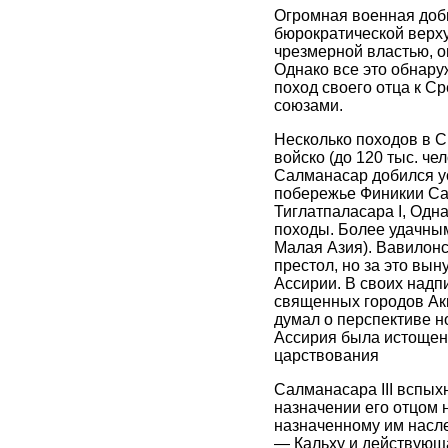
Огромная военная добы
бюрократической верх
чрезмерной властью, о
Однако все это обнаруж
поход своего отца к С
союзами.
Несколько походов в С
войско (до 120 тыс. че
Салманасар добился усп
побережье Финикии Са
Тиглатпаласара I, Одн
походы. Более удачным
Малая Азия). Вавилонс
престол, но за это вы
Ассирии. В своих надп
священных городов Акк
думал о перспективе н
Ассирия была истощен
царствования
Салманасара III вспых
назначении его отцом 
назначенному им насле
— Кальху и действующа