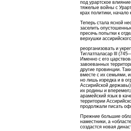
под урартское влияние.
тяжелые войны с Урарт
крах политики, начало 
Теперь стала ясной не
заселить опустошенны
пресечь попытки к отд
верхушки ассирийского
реорганизовать и укре
Тиглатпаласар III (745—
Именно с его царствов
завоеванных территор
другие провинции. Так
вместе с их семьями, 
но лишь изредка и в о
Ассирийской державы) 
их родины и вперемел;
арамейский язык в кач
территории Ассирийско
продолжали писать оф
Прежние большие облас
наместники, а «областе
создастся новая динас