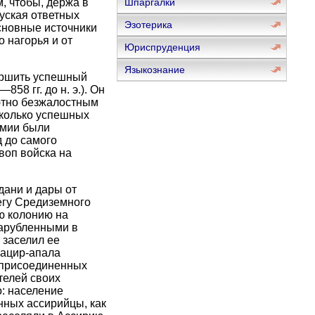
, чтобы, держа в
Шпаргалки
уская ответных
Эзотерика
основные источники
 нагорья и от
Юриспруденция
Языкознание
ершить успешный
58 гг. до н. э.). Он
ютно безжалостным
сколько успешных
амии были
 до самого
воп войска на
дани и дары от
егу Средиземного
ю колонию на
нарубленными в
 заселил ее
нацир-апала
 присоединенных
телей своих
: население
нных ассирийцы, как