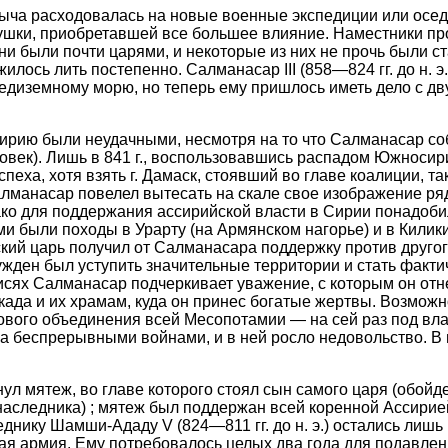
ча расходовалась на новые военные экспедиции или оседа
ушки, приобретавшей все большее влияние. Наместники пр
ни были почти царями, и некоторые из них не прочь были с
илось лить постепенно. Салманасар III (858—824 гг. до н. э.
редиземному морю, но теперь ему пришлось иметь дело с д
ирию были неудачными, несмотря на то что Салманасар со
ловек). Лишь в 841 г., воспользовавшись распадом Южносир
еха, хотя взять г. Дамаск, стоявший во главе коалиции, так
лманасар повелел вытесать на скале свое изображение ря
ако для поддержания ассирийской власти в Сирии понадоб
и были походы в Урарту (на Армянском нагорье) и в Килик
кий царь получил от Салманасара поддержку против другог
нужден был уступить значительные территории и стать факт
исях Салманасар подчеркивает уважение, с которым он отн
ада и их храмам, куда он принес богатые жертвы. Возможно
ового объединения всей Месопотамии — на сей раз под вл
а беспрерывными войнами, и в ней росло недовольство. В
нул мятеж, во главе которого стоял сын самого царя (обой
наследника) ; мятеж был поддержан всей коренной Ассири
днику Шамши-Ададу V (824—811 гг. до н. э.) остались лишь
я армия. Ему потребовалось целых два года для подавлен