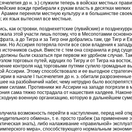
сячелетия до н. э.) служили теперь в войсках местных прав
мейские вожди прибирали к рукам власть в десятках мелких
 Арамеи переняли местную культуру и в большинстве свое
; их язык вытеснил все местные.
сь, как островки, позднехеттские (лувийские) и позднехурр
жала этой участи лишь потому, что в Месопотамии основн
ата, а до Тигра и за Тигр они добрались там, где Тигр и Е
ии. Но Ассирия потеряла почти все свои владения к западу
 источников сырья. Вместе с тем она сохранила и ряд сущ
должны были сказаться при первом же удобном случае. Так
лом торговых путей, идущих по Тигру и от Тигра на восток,
ение контроля над торговыми путями сулило громадные в
й Ассирии. Этому способствовало и ее выгодное стратегич
сирии в начале I тысячелетия до н. э. обитали разрозненны
ее на разбойничий набег, чему нетрудно было воспрепятс
ми силами. Противники же Ассирии на западе погрязли в 
ния сама тяжко пострадала от нашествия халдеев. Наконе
сходную военную организацию, которую в дальнейшем сум
олучила возможность перейти в наступление, перед ней отк
удительного обмена», т. е. просто грабеж (за применение 
тическая знать), либо налаживание «правильной» эксплуа
«имперского мира», способствующего нормальным экономи