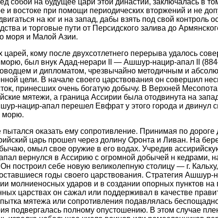
ед собой на будущее цари этой династии, заключалась в том
ре и востоке при помощи периодических вторжений и не доп
вигаться на юг и на запад, дабы взять под свой контроль 
дства и торговые пути от Персидского залива до Армянского
о моря и Малой Азии.
 царей, кому после двухсотлетнего перерыва удалось сов
орю, был внук Адад-нерари II — Ашшур-нацир-апал II (884—8
водцем и дипломатом, чрезвычайно методичным и абсол
нной цели. В начале своего царствования он совершил не
сток, принесших очень богатую добычу. В Верхней Месопот
ские мятежи, а граница Ассирии была отодвинута на запад
шшур-нацир-апал перешел Евфрат у этого города и двинул с
 морю.
е пытался оказать ему сопротивление. Принимая по дороге 
рийский царь прошел через долину Оронта и Ливан. На бер
бычаю, омыл свое оружие в его водах. Учредив ассирийску
апал вернулся в Ассирию с огромной добычей н кедрами, 
 Он построил себе новую великолепную столицу — г. Кальху,
 оставшиеся годы своего царствования. Стратегия Ашшур-
ии молниеносных ударов и в создании опорных пунктов на
нных царствах он сажал или поддерживал в качестве прави
опытка мятежа или сопротивления подавлялась беспощадно
рия подвергалась полному опустошению. В этом случае пле