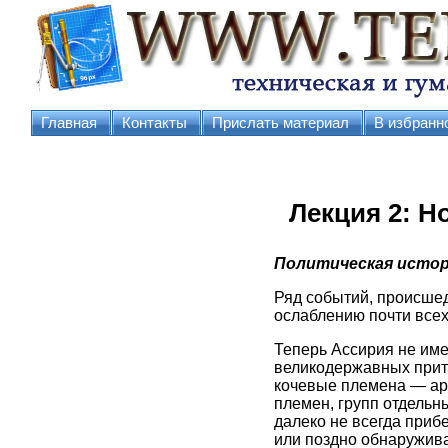
Главная
Контакты
Прислать материал
В избранн
Лекция 2: Н
Политическая истор
Ряд событий, происшедш
ослаблению почти всех
Теперь Ассирия не име
великодержавных притя
кочевые племена — ар
племен, групп отдельн
далеко не всегда прибе
или поздно обнаружива