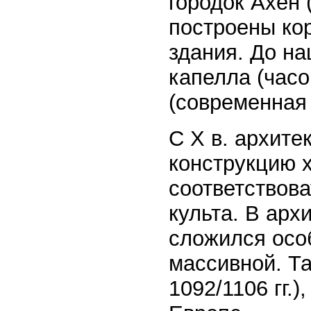
городок Ахен
построены ко
здания. До н
капелла (часо
(современная Г
С X в. архите
конструкцию 
соответствов
культа. В арх
сложился осо
массивной. Т
1092/1106 гг.