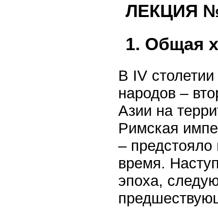
ЛЕКЦИЯ № 
1. Общая 
В IV столети
народов – вт
Азии на терр
Римская импер
– предстояло
время. Насту
эпоха, следу
предшествую