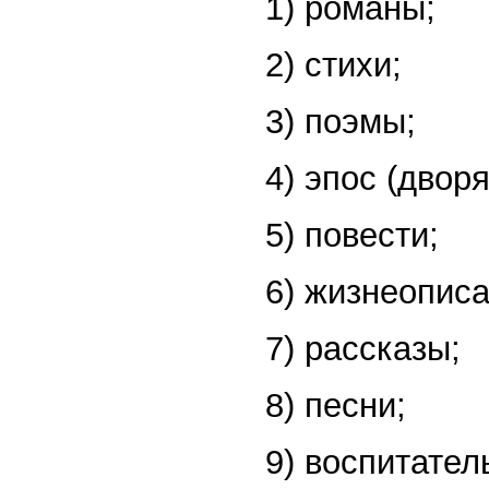
1) романы;
2) стихи;
3) поэмы;
4) эпос (дворя
5) повести;
6) жизнеописа
7) рассказы;
8) песни;
9) воспитател