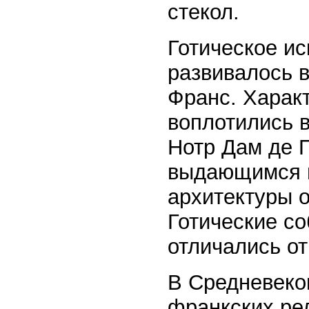
стекол.
Готическое ис
развивалось 
Франс. Харак
воплотились 
Нотр Дам де П
выдающимся п
архитектуры 
Готические с
отличались от
В Средневеков
франкских рел