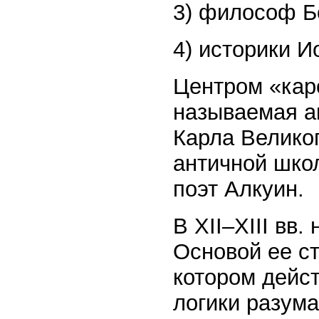
3) философ Б
4) историки И
Центром «каро
называемая а
Карла Великог
античной шко
поэт Алкуин.
В XII–XIII вв
Основой ее ст
котором дейс
логики разума