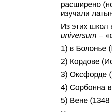
расширено (но
изучали латын
Из этих школ 
universum –
«
1) в Болонье 
2) Кордове (Ис
3) Оксфорде (1
4) Сорбонна в
5) Вене (1348 г