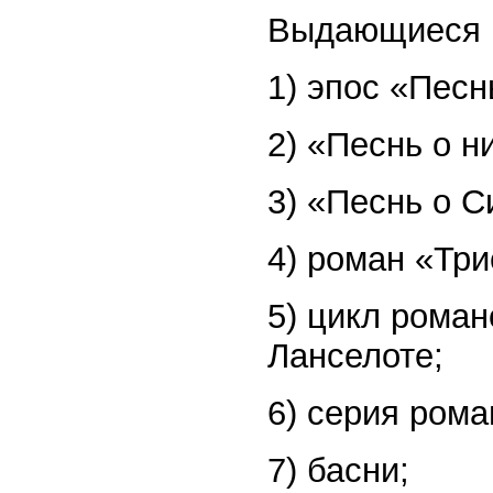
Выдающиеся 
1) эпос «Песн
2) «Песнь о н
3) «Песнь о С
4) роман «Три
5) цикл роман
Ланселоте;
6) серия рома
7) басни;