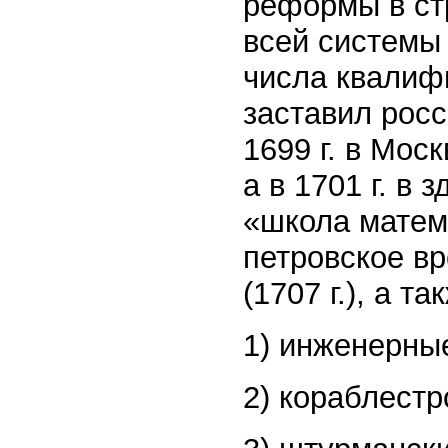
реформы в ст
всей системы
числа квалиф
заставил росс
1699 г. в Мос
а в 1701 г. в
«школа матема
петровское в
(1707 г.), а т
1) инженерны
2) кораблест