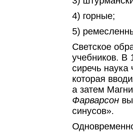
3) штурмански
4) горные;
5) ремесленн
Светское обр
учебников. В 
сиречь наука
которая ввод
а затем Магн
Фарварсон
вы
синусов».
Одновременно