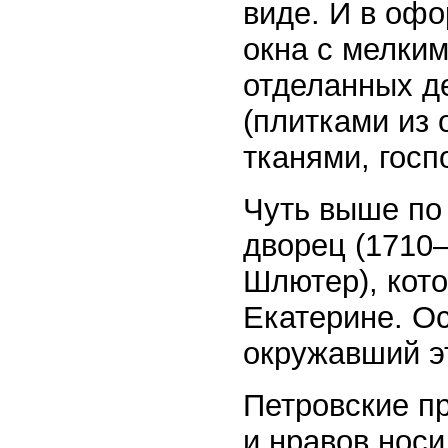
виде. И в оф
окна с мелким
отделанных д
(плитками из
тканями, госп
Чуть выше по
дворец (1710–
Шлютер), кот
Екатерине. Ос
окружавший эт
Петровские п
и нравов нос