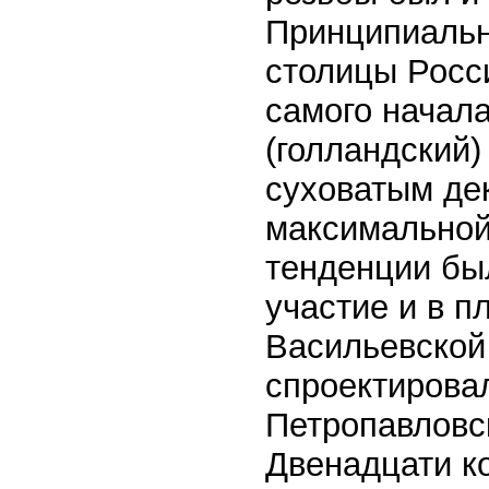
Принципиальн
столицы Росси
самого начал
(голландский)
суховатым де
максимальной
тенденции б
участие и в п
Васильевской
спроектирова
Петропавловск
Двенадцати к