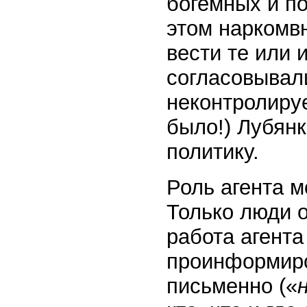
богемных и по
этом наркомв
вести те или 
согласовывал
неконтролируе
было!) Лубян
политику.
Роль агента м
Только люди о
работа агента
проинформиро
письменно («