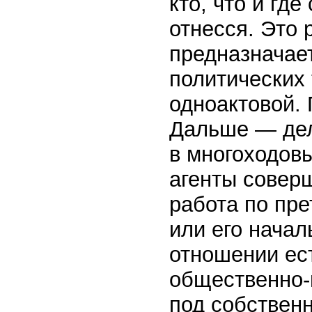
кто, что и где
отнесся. Это 
предназначает
политических 
одноактовой. 
Дальше — дел
в многоходовы
агенты соверш
работа по пре
или его начал
отношении ест
общественно-
под собственн