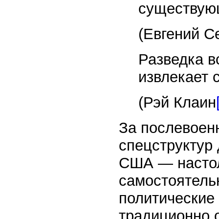
существующ
(Евгений С
Разведка вс
извлекает 
(Рэй Клаин
За послевоен
спецструктур
США — настол
самостоятель
политические 
традиционно о