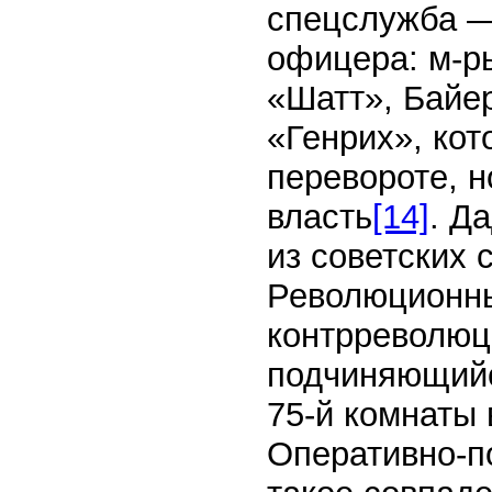
спецслужба —
офицера: м-р
«Шатт», Байер
«Генрих», кот
перевороте, н
власть
[14]
. Д
из советских
Революционны
контрреволюц
подчиняющийс
75-й комнаты 
Оперативно-п