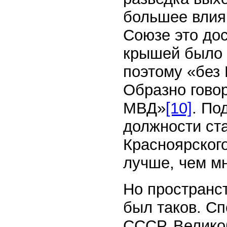
большее влия
Союзе это дос
крышей было 
поэтому «без 
Образно гово
МВД»
[10]
. По
должности ст
Красноярского
лучше, чем м
Но пространст
был таков. Сп
СССР, Велико