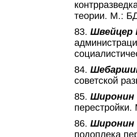
контрразведк
теории. М.: Б
83.
Швейцер 
администраци
социалистичес
84.
Шебаршин
советской раз
85.
Широнин 
перестройки. 
86.
Широнин 
подоплека пер