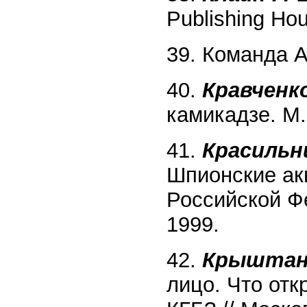
Publishing Hou
39. Команда А
40.
Кравченко
камикадзе. М
41.
Красильни
Шпионские ак
Российской Фе
1999.
42.
Крыштано
лицо. Что от