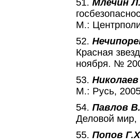
51.
Млечин Л
госбезопаснос
М.: Центрполи
52.
Нечипоре
Красная звезд
ноября. № 20
53.
Николаев
М.: Русь, 2005
54.
Павлов B.
Деловой мир, 
55.
Попов Г.Х