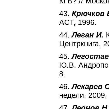
КГБ? // Моско
43.
Крючков 
ACT, 1996.
44.
Леган И.
К
Центркнига, 2
45.
Легостае
Ю.В. Андропов
8.
46
. Лекарев С
недели. 2009,
47.
Леонов Н.