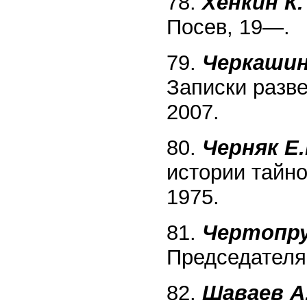
78.
Хенкин К.
Посев, 19—.
79.
Черкашин 
Записки разв
2007.
80.
Черняк Е.
истории тайн
1975.
81.
Чертопру
Председателя 
82.
Шаваев А.