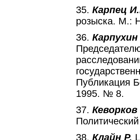
35.
Карпец И.
розыска. М.: 
36.
Карпухин 
Председателю
расследованию
государственн
Публикация Б
1995. № 8.
37.
Кеворков 
Политический 
38.
Клайн Р.
Ц