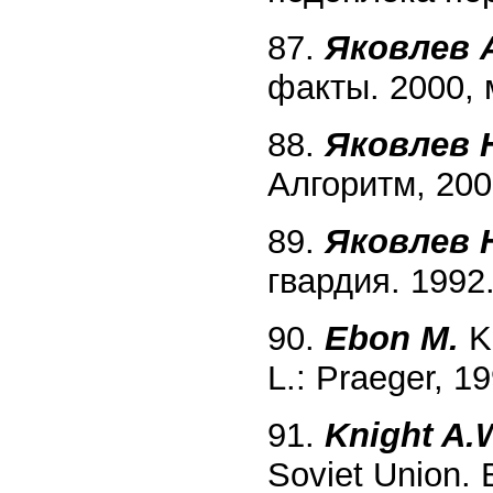
87.
Яковлев А
факты. 2000, 
88.
Яковлев H
Алгоритм, 200
89.
Яковлев 
гвардия. 1992
90.
Ebon М.
KG
L.: Praeger, 19
91.
Knight A.
Soviet Union. 