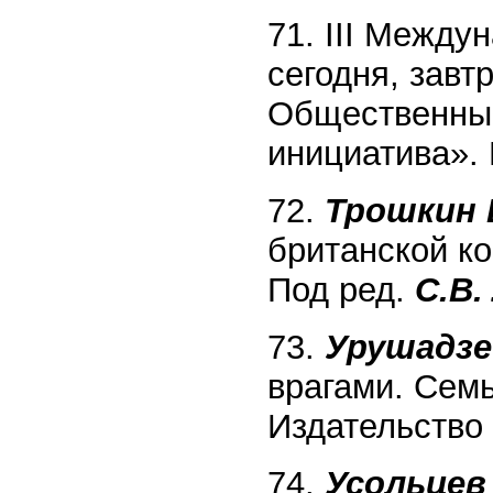
71. III Между
сегодня, завт
Общественный
инициатива». 
72.
Трошкин Е
британской ко
Под ред.
С.В.
73.
Урушадзе 
врагами. Семь
Издательство 
74.
Усольцев 