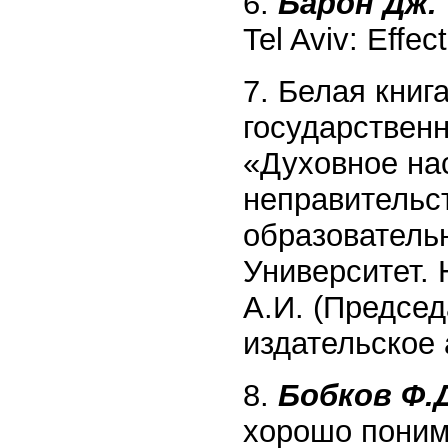
6.
Барон Дж.
Tel Aviv: Effec
7. Белая книг
государствен
«Духовное на
неправительс
образователь
Университет.
А.И. (Председ
издательское 
8.
Бобков Ф.Д
хорошо поним