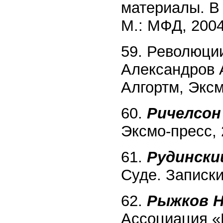
материалы. В 3
М.: МФД, 2004
59. Революции
Александров A
Алгортм, Эксм
60.
Ричелсон 
Эксмо-пресс, 
61.
Рудински
Суде. Записки
62.
Рыжков Н
Ассоциация «К