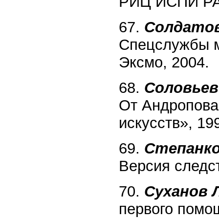
РИЦ ИСПИ РА
67.
Солдатов
Спецслужбы ме
Эксмо, 2004.
68.
Соловьев 
От Андропова
искусств», 19
69.
Степанков
Версия следст
70.
Суханов Л
первого помощ