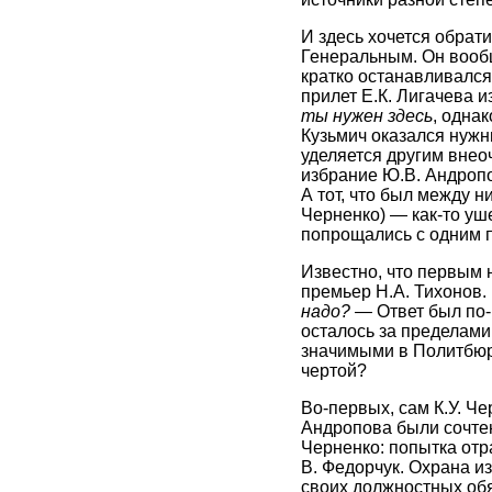
И здесь хочется обрати
Генеральным. Он вообщ
кратко останавливался
прилет Е.К. Лигачева и
ты нужен здесь
, однак
Кузьмич оказался нужн
уделяется другим внео
избрание Ю.В. Андропов
А тот, что был между н
Черненко) — как-то уше
попрощались с одним п
Известно, что первым 
премьер H.A. Тихонов.
надо?
— Ответ был по-
осталось за пределами
значимыми в Политбюро
чертой?
Во-первых, сам К.У. Че
Андропова были сочтен
Черненко: попытка отр
В. Федорчук. Охрана и
своих должностных обя