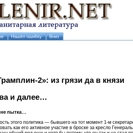
ое
Нашёл ошибку
Вниз
рамплин-2»: из грязи да в князи
ва и далее…
 не пытка…
ость этого политика — бывшего на тот момент 1-м секрета
вать как его активное участие в броске за кресло Генераль
 наш общий ряд еще и хотя бы потому, что он так и не стал 