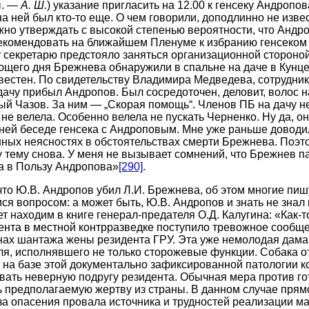
ы. —
А. Ш.
) указание пригласить на 12.00 к генсеку Андропов
а ней был кто-то еще. О чем говорили, доподлинно не изве
жно утверждать с высокой степенью вероятности, что Андр
екомендовать на ближайшем Пленуме к избранию генсеком
 секретарю предстояло заняться организационной стороной
щего дня Брежнева обнаружили в спальне на даче в Кунце
вестен. По свидетельству Владимира Медведева, сотрудни
ачу прибыл Андропов. Был сосредоточен, деловит, волос на
й Чазов. За ним — „Скорая помощь“. Членов ПБ на дачу не
не велела. Особенно велела не пускать Черненко. Ну да, он
ней беседе генсека с Андроповым. Мне уже раньше доводи
нных неясностях в обстоятельствах смерти Брежнева. Поэто
у тему снова. У меня не вызывает сомнений, что Брежнев п
а в Пользу Андропова»
[290]
.
что Ю.В. Андропов убил Л.И. Брежнева, об этом многие пиш
ся вопросом: а может быть, Ю.В. Андропов и знать не знал 
т находим в книге генерал-предателя О.Д. Калугина: «Как-т
гента в местной контрразведке поступило тревожное сообщ
ах шантажа жены резидента ГРУ. Эта уже немолодая дама
еля, исполнявшего не только сторожевые функции. Собака 
 на базе этой документально зафиксированной патологии к
вать неверную подругу резидента. Обычная мера против г
ь предполагаемую жертву из страны. В данном случае пря
за опасения провала источника и трудностей реализации м