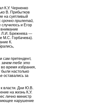
ал К.У. Черненко
ько В. Прибытков
ие на суетливый
:
срочно прилетай,
е случилось и Егор
е внимание
ь Л.И. Брежнева —
е М.С. Горбачева).
ание К.
брались,
и сам претендент,
, зачем тебе это
 во время избрания,
 были настолько
е оставались за
 к власти. Дни Ю.В.
ние на жизнь К.У.
нес лично министр
вопиющее нарушение