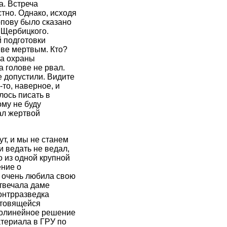
а. Встреча
стно. Однако, исходя
опову было сказано
 Щербицкого.
 подготовки
ве мертвым. Кто?
ка охраны
 голове не рвал.
 допустили. Видите
-то, наверное, и
лось писать в
му не буду
ал жертвой
ут, и мы не станем
и ведать не ведал,
о из одной крупной
ение о
 очень любила свою
отвечала даме
онтрразведка
отовящейся
молинейное решение
атериала в ГРУ по