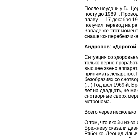
После неудачи у В. Ще
посту до 1989 г. Прово
плаву — 17 декабря 198
получил перевод на ра
Западе же этот момент
«нашего» перебежчика 
Андропов: «Дорогой
Ситуация со здоровьем
только верно проработа
высшее звено аппарата
принимать лекарство. 
безобразиях со снотво
(…) Год шел 1969-й, Б
лет на двадцать, не ме
снотворные сверх меры,
метронома.
Всего через несколько 
О том, что якобы из-за
Брежневу сказали давно
Рябенко. Леонид Ильич