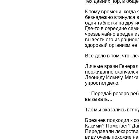
тех давних пор, в общ
К тому времени, когда
безнадежно втянулся в
одни таблетки на други
Где-то в середине сем
чрезвычайно вреден из
вывести его из рациона
здоровый организм не 
Все дело в том, что „л
Личные врачи Генераль
неожиданно скончался,
Леониду Ильичу. Мягки
упростил дело.
— Передай резерв ребя
вызывать…
Так мы оказались втяну
Брежнев подходил к с
Какими? Помогает? Дай
Передавали лекарства 
виду очень похожие на