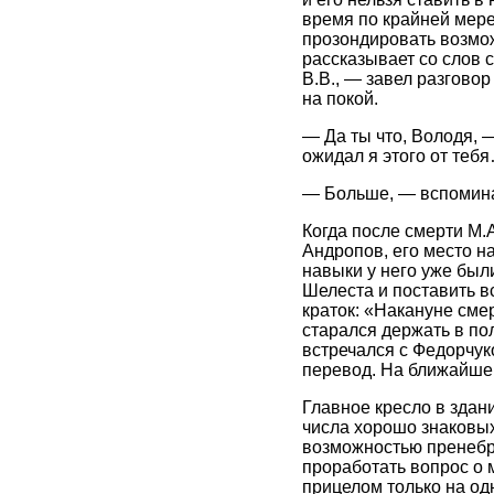
время по крайней мере
прозондировать возмож
рассказывает со слов 
В.В., — завел разговор
на покой.
— Да ты что, Володя, 
ожидал я этого от теб
— Больше, — вспоминал
Когда после смерти М.
Андропов, его место н
навыки у него уже были
Шелеста и поставить в
краток: «Накануне сме
старался держать в по
встречался с Федорчу
перевод. На ближайше
Главное кресло в здани
числа хорошо знаковых
возможностью пренебрег
проработать вопрос о 
прицелом только на од