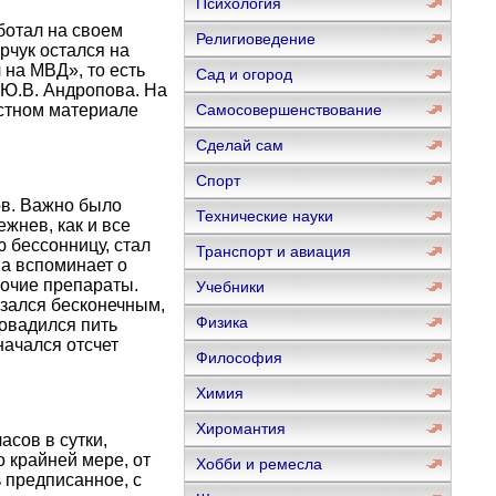
Психология
ботал на своем
Религиоведение
орчук остался на
 на МВД», то есть
Сад и огород
 Ю.В. Андропова. На
естном материале
Самосовершенствование
Сделай сам
Спорт
ов. Важно было
Технические науки
жнев, как и все
 бессонницу, стал
Транспорт и авиация
а вспоминает о
рочие препараты.
Учебники
азался бесконечным,
Физика
повадился пить
начался отсчет
Философия
Химия
Хиромантия
асов в сутки,
о крайней мере, от
Хобби и ремесла
 предписанное, с