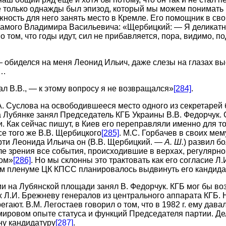
 только однажды был эпизод, который мы можем понимать 
ность для него занять место в Кремле. Его помощник в св
самого Владимира Васильевича: «Щербицкий: — Я деликатн
 о том, что годы идут, сил не прибавляется, пора, видимо, п
— обиделся на меня Леонид Ильич, даже слезы на глазах в
я…
 В.В., — к этому вопросу я не возвращался»
[284]
.
А. Суслова на освободившееся место одного из секретарей
а Лубянке занял Председатель КГБ Украины В.В. Федорчук.
. Как сейчас пишут, в Киев его переправляли именно для то
се того же В.В. Щербицкого
[285]
. М.С. Горбачев в своих ме
рти Леонида Ильича он (В.В. Щербицкий. —
А. Ш.
) развил б
ле зрения все события, происходившие в верхах, регулярн
ком»
[286]
. Но мы склонны это трактовать как его согласие Л
м пленуме ЦК КПСС планировалось выдвинуть его кандидат
и на Лубянской площади занял В. Федорчук. КГБ мог бы возг
 Л.И. Брежневу генералов из центрального аппарата КГБ. 
ают. В.М. Легостаев говорил о том, что в 1982 г. ему дава
мировом опыте статуса и функций Председателя партии. Де
ну кандидатуру
[287]
.