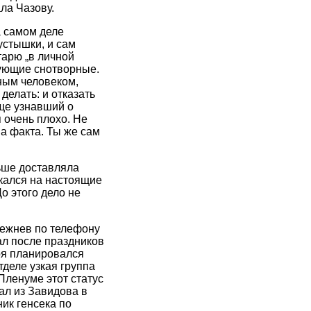
ла Чазову.
а самом деле
пустышки, и сам
тарю „в личной
вующие снотворные.
нным человеком,
делать: и отказать
еще узнавший о
 очень плохо. Не
ва факта. Ты же сам
ьше доставляла
ыкался на настоящие
До этого дело не
режнев по телефону
ал после праздников
ря планировался
деле узкая группа
Пленуме этот статус
ал из Завидова в
ик генсека по