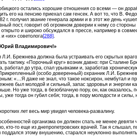
рбицкого остались хорошие отношения со всеми — он дора
дить его на пенсию приехал сам генсек. А вот то, что В. Фед
2 г. получил звание генерала армии и в этот же день «ушел
вный пост, говорит об огромном доверии к нему со стороны
 открыто и широко обсуждался в прессе, например в совм
и «их» советолога
[288]
.
 Юрий Владимирович!»
 Л.И. Брежнева должна была устраивать его скрытых враг
ть тактику. «Порочный круг» возник давно: при Сталине Бре
, работал до утра, спал урывками и, заработав хроническую
Прикрепленный (особо доверенный) охранник Л.И. Брежнев
рным: «…Я даже не знал, что такое ноксирон, нембутал и п
режнев был молодой и сильный, запас здоровья и энергии к
ньше. Но уже тогда, в безоблачную пору, он, как оказалось, 
 уже тогда он губил себя; тогда, в пору молодости и силы, 
коротких лет весь мир увидел человека-развалину.
 особенностей организма он должен спать не менее девяти ч
, кто-то еще из днепропетровских врачей. Так я слышал, п
 поддался этому внушению, старался неуклонно выполнять