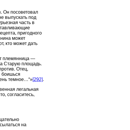
. Он посоветовал
не выпускать под
рьезная часть в
готавливающие
ецепта, пригодного
хнина может
т, кто может дать
ет племянница —
на Старую площадь.
против. Отец,
, боишься
чень темное…“»
[292]
.
ственная легальная
что, согласитесь,
тщательно
ссылаться на