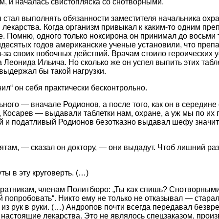
ем, и началась свистопляска со снотворными.
 я стал выполнять обязанности заместителя начальника охр
 лекарства. Когда организм привыкал к каким-то одним пре
е. Помню, одного только ноксирона он принимал до восьми т
идесятых годов американские ученые установили, что препа
-за своих побочных действий. Врачам стоило героических у
 Леонида Ильича. Но сколько же он успел выпить этих табл
выдержал бы такой нагрузки.
ечил“ он себя практически бесконтрольно.
ного — вначале Родионов, а после того, как он в середине
 Косарев — выдавали таблетки нам, охране, а уж мы по и
й и податливый Родионов безотказно выдавал шефу значите
там, — сказал он доктору, — они выдадут. Чтоб лишний раз
ты в эту круговерть. (…)
оратникам, членам Политбюро: „Ты как спишь? Снотворным
 попробовать“. Никто ему не только не отказывал — старал
из рук в руки. (…) Андропов почти всегда передавал безвр
 настоящие лекарства. Это не являлось спецзаказом, произ