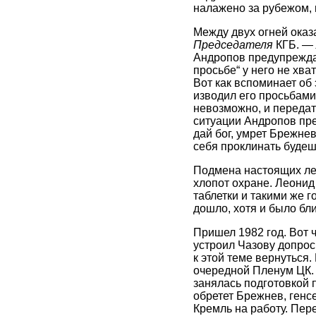
налажено за рубежом, 
Между двух огней оказ
Председателя
КГБ. —
Андропов предупреждал
просьбе“ у него не хв
Вот как вспоминает об
изводил его просьбами 
невозможно, и передать
ситуации Андропов пре
дай бог, умрет Брежнев
себя проклинать будешь
Подмена настоящих лек
хлопот охране. Леонид
таблетки и такими же г
дошло, хотя и было бли
Пришел 1982 год. Вот 
устроил Чазову допрос
к этой теме вернуться
очередной Пленум ЦК. 
занялась подготовкой 
обретет Брежнев, генс
Кремль на работу. Пер