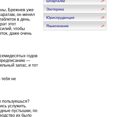
Шпаргалки
Эзотерика
аны, Брежнев уже
паратам, он менял
Юриспруденция
аблеток в день.
рат этот
Языкознание
силий, чтобы
еток, даже очень
 семидесятых годов
х предписанию —
льный запас, и тот
 тебя не
и пользуешься?
ись услужить.
едные пустышки, по
водство их было