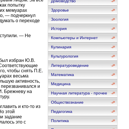
Домоводство
как попытку
оих мемуарах
Здоровье
о, — подчеркнул
Зоология
одумать о переходе
История
ыступили. — Не
Компьютеры и Интернет
Кулинария
Культурология
 был избран Ю.В.
 Соответствующие
Литературоведение
го, чтобы снять П.Е.
Математика
муарах весьма
ольшую активность,
Медицина
о перезванивался и
.И. Брежневу на
Научная литература - прочее
уру.
Обществознание
лавить и кто-то из
Но этой
Педагогика
ли задание
Политика
лалось это с