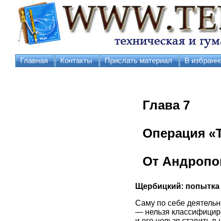
Главная
Контакты
Прислать материал
В избранн
Глава 7
Операция «Т
От Андропо
Щербицкий: попытка
Саму по себе деятельн
— нельзя классифициро
и его нельзя ставить в