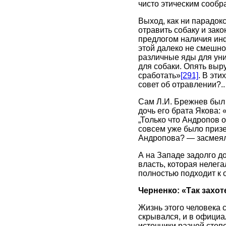
чисто этическим сообр
Выход, как ни парадок
отравить собаку и зако
предлогом наличия инф
этой далеко не смешно
различные яды для уни
для собаки. Опять выр
сработать»
[291]
. В эти
совет об отравлении?..
Сам Л.И. Брежнев был 
дочь его брата Якова:
„Только что Андропов о
совсем уже было призе
Андропова? — засмеялс
А на Западе задолго до
власть, которая нелег
полностью подходит к 
Черненко: «Так захо
Жизнь этого человека 
скрывался, и в официа
источники разной степ