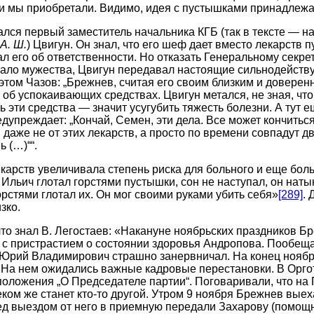
и мы приобретали. Видимо, идея с пустышками принадлежа
ался первый заместитель начальника КГБ (так в тексте — н
А. Ш.
) Цвигун. Он знал, что его шеф дает вместо лекарств 
 его об ответственности. Но отказать Генеральному секре
атало мужества, Цвигун передавал настоящие сильнодейст
 этом Чазов: „Брежнев, считая его своим близким и довере
об успокаивающих средствах. Цвигун метался, не зная, что 
 эти средства — значит усугубить тяжесть болезни. А тут 
дупреждает: „Кончай, Семен, эти дела. Все может кончиться
 даже не от этих лекарств, а просто по времени совпадут д
 (…)““.
арств увеличивала степень риска для больного и еще бол
 Ильич глотал горстями пустышки, сон не наступал, он нат
орстями глотал их. Он мог своими руками убить себя»
[289]
. 
зко.
что знал В. Легостаев: «Накануне ноябрьских праздников Б
 с пристрастием о состоянии здоровья Андропова. Пообещ
. Юрий Владимирович страшно занервничал. На конец нояб
На нем ожидались важные кадровые перестановки. В Оргот
положения „О Председателе партии“. Поговаривали, что на 
еком же станет кто-то другой. Утром 9 ноября Брежнев выех
ед выездом от него в приемную передали Захарову (помощн