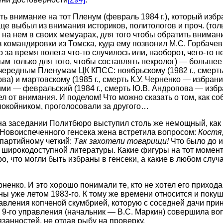
ть внимание на тот Пленум (февраль 1984 г.), который избр
е выбыл из внимания историков, политологов и проч. (тол
 на нем в своих мемуарах, для того чтобы обратить вниман
з командировки из Томска, куда ему позвонил М.С. Горбачев
о за время полета что-то случилось или, наоборот, чего-то н
ым только для того, чтобы составлять некролог) — больше
чередным Пленумам ЦК КПСС: ноябрьскому (1982 г., смерт
а) и мартовскому (1985 г., смерть К.У. Черненко — избрани
ими — февральский (1984 г., смерть Ю.В. Андропова — избр
л от внимания. И поделом! Что можно сказать о том, как со
окойником, проголосовали за другого…
на заседании Политбюро выступил столь же немощный, как 
 Новоиспеченного генсека жена встретила вопросом:
Костя
партийному четкий:
Так захотели товарищи!
Что было до и
 широкодоступной литературы. Какие фигуры на тот момент
, что могли быть избраны в генсеки, а какие в любом случа
рненко. И это хорошо понимали те, кто не хотел его прихода
ы уже летом 1983-го. К тому же времени относится и покуше
авления копченой скумбрией, которую с соседней дачи при
з 9-го управления (начальник — B.C. Маркин) совершила 
занностей, не отдав рыбу на проверку.