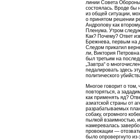
линии Совета Оборон
состоялась. Вроде бы н
из общей ситуации, мо
о принятом решении р
Андропову как второму
Пленума. Утром следую
Как? Почему? Ответ из
Брежнева, первым на д
Следом прикатил верны
ли, Виктория Петровна 
был третьим на послед
„Завтра“ о многочисле
педалировать здесь эт
политического убийств
Многое говорит о том, 
повторяться, а зададим
как применять яд? Отве
азиатской страны от а
разрабатываемых план
собаку, огромного коб
пылкой взаимностью, и
намеревалась завербо
провокации — отозват
было опровергнуто из-