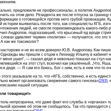
ажениям.
сально, предложили не профессионалы, а политик Андропов
нчить на этом дело. Резидента же после отпуска за границу 
ормации о готовящейся против него грубой провокации. Ку
й истории выявилась после того, как специалисты КГБ, из
чтожения людей, не смогли порекомендовать какого-либо р
учил Андропов, подсказавший, что крысиный яд вроде стри
х словах удивляет термин «политик» — получается, что это то
 А как же токсиколог?
настороже и не во всем доверял Ю.В. Андропову. Как пиш
 «Однажды мы пришли с отцом к Леониду Ильичу в кабинет 
т меня ушел“, — сказал дядя и невольно показал на стул на
млившийся на этот стул, вскочил как ужаленный. „Что, Яша
я дядя. — Я сам его боюсь. Бог с ним, есть в нем что-то о
 этого указывали на то, что «КГБ, собственно, и есть един
ально может организовать свержение самого генсека»
[293]
, 
описанию нашей ситуации.
тели товарищи!»
столь непрозрачна, что даже факт его службы в «органах» 
льной хронике об этом не сообщалось. Так что приходится 
ени достоверности
[294]
.