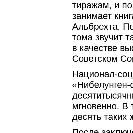
тиражам, и п
занимает кни
Альбрехта. По
тома звучит т
в качестве вы
Советском Со
Национал-соц
«Нибелунген-ф
десятитысячн
мгновенно. В 
десять таких 
После заключе