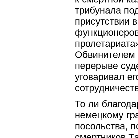
трибунала по
присутствии 
функционеров
пролетариата
Обвинителем 
перерыве суде
уговаривал ег
сотрудничеств
То ли благода
немецкому гр
посольства, 
смертников Т