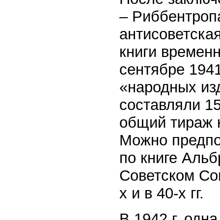
– Риббентроп
антисоветская
книги временн
сентябре 1941
«народных из
составляли 15
общий тираж 
Можно предпо
по книге Аль
Советском Со
х и в 40-х гг.
В 1942 г. одн