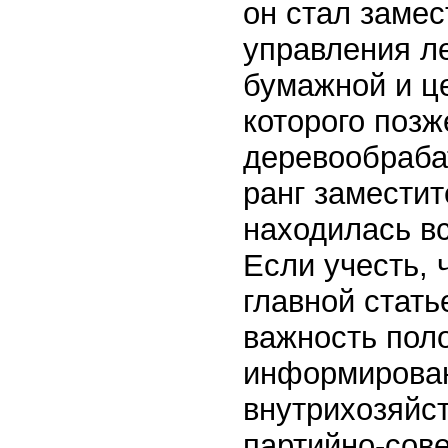
он стал замес
управления л
бумажной и ц
которого поз
деревообраб
ранг заместит
находилась в
Если учесть, 
главной стат
важность пол
информирован
внутрихозяйст
партийно-сове