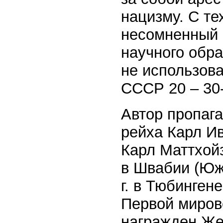
нацизму. С те
несомненный 
научного обра
не использов
СССР 20 – 30-х
Автор пропага
рейха Карл И
Карл Маттхойз
в Швабии (Юж
г. в Тюбинген
Первой мирово
награжден Же