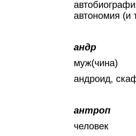
автобиография
автономия (и т
андр
муж(чина)
андроид, ска
антроп
человек