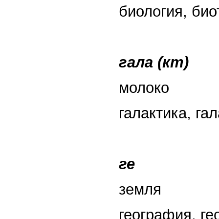
биология, био
гала (кт)
молоко
галактика, гал
ге
земля
география, ге