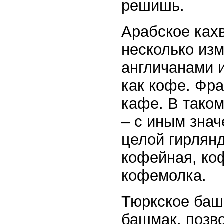
решишь.
Арабское кахв
несколько из
англичанами 
как кофе. Фра
кафе. В таком
– с иным зна
целой гирлян
кофейная, ко
кофемолка.
Тюркское баш 
башмак, позв