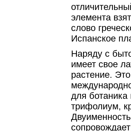
отличительны
элемента взят
слово греческ
Испанское пла
Наряду с быт
имеет свое л
растение. Эт
международно
для ботаника 
трифолиум, кр
Двуименность 
сопровождает