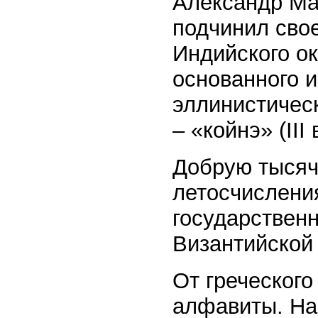
Александр Ма
подчинил свое
Индийского о
основанного и
эллинистическ
– «койнэ» (III в
Добрую тысячу
летосчислени
государственн
Византийской
От греческог
алфавиты. На е