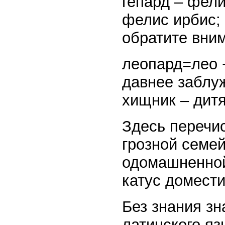
гепард – фели
фелис ирбис; 
обратите вни
леопард=лео +
давнее заблуж
хищник – дитя
Здесь перечи
грозной семей
одомашненной
катус домести
Без знания зн
латинского я