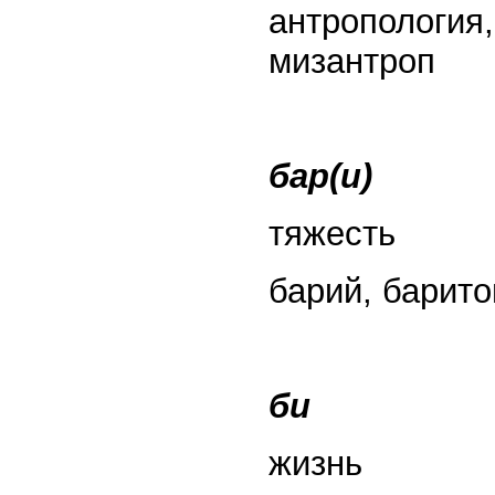
антропология,
мизантроп
бар(и)
тяжесть
барий, барито
би
жизнь