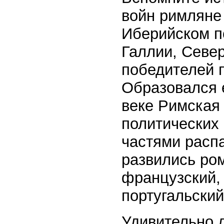
войн римляне
Иберийском п
Галлии, Севе
победителей 
Образовался е
веке Римская
политических
частями распа
развились ром
французский, 
португальский
Удивительно л