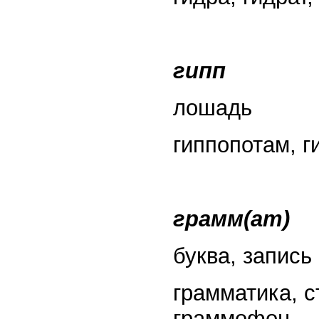
гипп
лошадь
гиппопотам, г
грамм(ат)
буква, запись
грамматика, с
граммофон