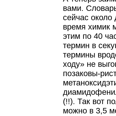
вами. Словар
сейчас около 
время химик м
этим по 40 ча
термин в секу
термины врод
ходу» не выго
позаковы-ристе
метаноксидэт
диамидофени
(!!). Так вот 
можно в 3,5 м