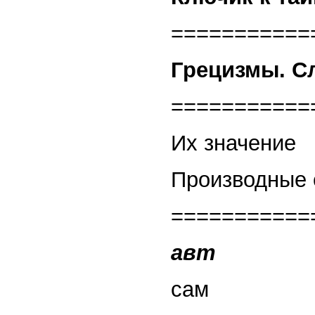
===========
Грецизмы. С
===========
Их значение
Производные 
===========
авт
сам