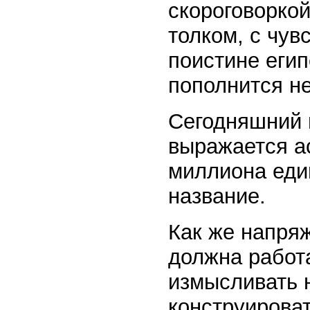
скороговоркой
толком, с чув
поистине еги
пополнится н
Сегодняшний 
выражается а
миллиона еди
название.
Как же напря
должна работ
измысливать 
конструирова