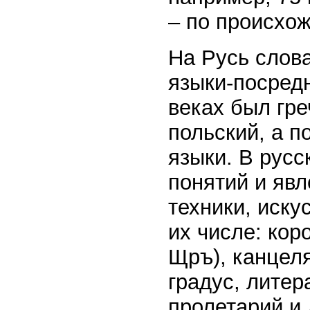
– по происхо
На Русь слов
языки-посредн
веках был гре
польский, а п
языки. В рус
понятий и явл
техники, иску
их числе: кор
Щръ), канцеля
градус, литер
пролетарий и 