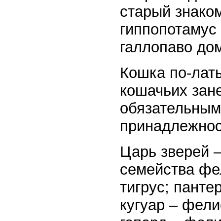
старый знаком
гиппопотамус
галлопаво дом
Кошка по-лат
кошачьих зане
обязательным
принадлежнос
Царь зверей –
семейства фел
тигрус; панте
кугуар – фели