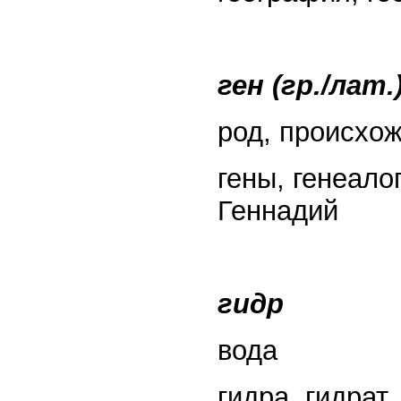
ген (гр./лат.
род, происхо
гены, генеало
Геннадий
гидр
вода
гидра, гидрат