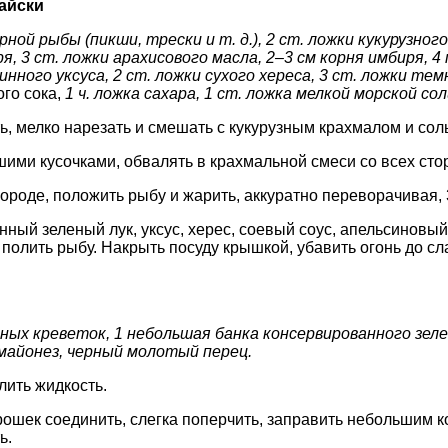
айски
ной рыбы (пикши, трески и т. д.), 2 ст. ложки кукурузного 
, 3 cm. ложки арахисового масла, 2–3 см корня имбиря, 4 
инного уксуса, 2 ст. ложки сухого хереса, 3 ст. ложки тем
ого сока,
1 ч. ложка сахара, 1 ст. ложка мелкой морской сол
ь, мелко нарезать и смешать с кукурузным крахмалом и сол
ими кусочками, обвалять в крахмальной смеси со всех сто
вороде, положить рыбу и жарить, аккуратно переворачивая, 
ный зеленый лук, уксус, херес, соевый соус, апельсиновый 
олить рыбу. Накрыть посуду крышкой, убавить огонь до сл
ных креветок, 1 небольшая банка консервированного зеле
 майонез, черный молотый перец.
лить жидкость.
рошек соединить, слегка поперчить, заправить небольшим 
ь.