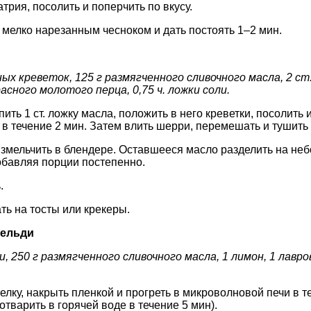
трия, посолить и поперчить по вкусу.
ь мелко нарезанным чесноком и дать постоять 1–2 мин.
ых креветок, 125 г размягченного сливочного масла, 2 ст
расного молотого перца, 0,75 ч. ложки соли.
ить 1 ст. ложку масла, положить в него креветки, посолить 
в течение 2 мин. Затем влить шерри, перемешать и тушить
змельчить в блендере. Оставшееся масло разделить на не
добавляя порции постепенно.
.
ь на тосты или крекеры.
сельди
и, 250 г размягченного сливочного масла, 1 лимон, 1 лав
елку, накрыть пленкой и прогреть в микроволновой печи в т
тварить в горячей воде в течение 5 мин).