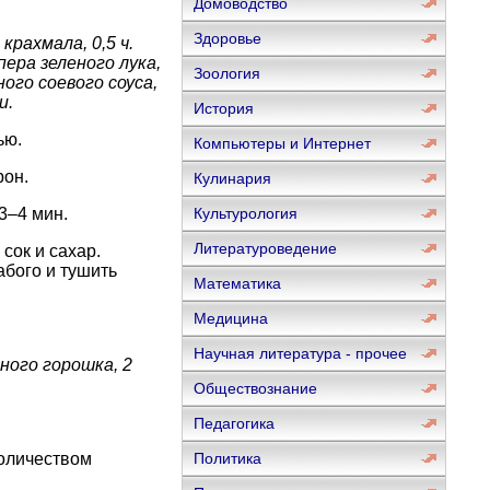
Домоводство
Здоровье
крахмала, 0,5 ч.
пера зеленого лука,
Зоология
ного соевого соуса,
и.
История
ью.
Компьютеры и Интернет
рон.
Кулинария
3–4 мин.
Культурология
Литературоведение
сок и сахар.
абого и тушить
Математика
Медицина
Научная литература - прочее
ного горошка, 2
Обществознание
Педагогика
количеством
Политика