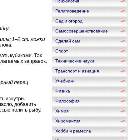
Психология
Религиоведение
Сад и огород
яйца.
Самосовершенствование
вицы; 1–2 ст. ложки
Сделай сам
нока.
Спорт
ать кубиками. Так
длагаемых заправок.
Технические науки
Транспорт и авиация
Учебники
черный перец
Физика
ть изнутри.
Философия
масло, добавить
есью полить рыбу.
Химия
Хиромантия
Хобби и ремесла