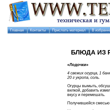
Главная
Контакты
Прислать материал
В избранн
БЛЮДА ИЗ 
«Лодочки»
4 свежих огурца, 1 бан
20 г укропа, соль.
Огурцы вымыть, обсуши
вилкой, добавить изме
вкусу и перемешать.
Получившейся смесью 