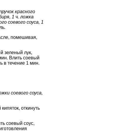
стручок красного
иря, 1 ч. ложка
го соевого соуса, 1
ль.
асле, помешивая,
й зеленый лук,
мин. Влить соевый
ь в течение 1 мин.
ожки соевого соуса,
 кипяток, откинуть
ть соевый соус,
риготовления