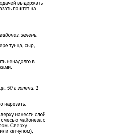
подачей выдержать
азать паштет на
майонез, зелень.
ере тунца, сыр,
ть ненадолго в
ками.
, 50 г зелени, 1
о нарезать.
сверху нанести слой
 смесью майонеза с
ром. Сверху
или кетчупом),