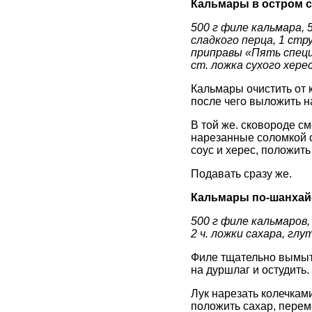
Кальмары в остром с
500 г филе кальмара, 5
сладкого перца, 1 стру
приправы «Пять специй
ст. ложка сухого херес
Кальмары очистить от 
после чего выложить на
В той же. сковороде с
нарезанные соломкой с
соус и херес, положить
Подавать сразу же.
Кальмары по-шанхай
500 г филе кальмаров, 
2 ч. ложки сахара, гл
Филе тщательно вымыть,
на дуршлаг и остудить.
Лук нарезать колечками
положить сахар, перем