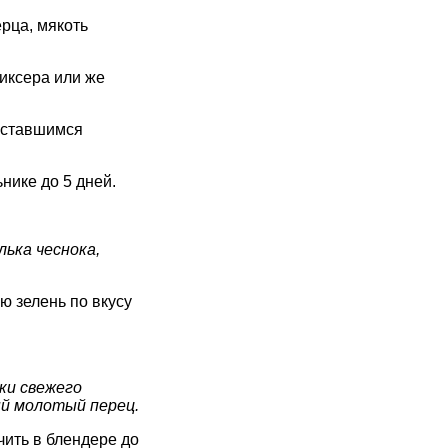
рца, мякоть
иксера или же
оставшимся
нике до 5 дней.
лька чеснока,
ю зелень по вкусу
жки свежего
ый молотый перец.
ьчить в блендере до