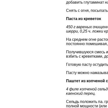
добавить глутаминат на
Снять с огня, посыпат
Паста из креветок
450 г вареных очищенн
шерри, 0,25 ч. ложки к
На среднем огне растоп
постоянно помешивая, 
Получившуюся смесь и
взбить с креветками, 
Готовую пасту остудить
Пасту можно намазыват
Паштет из копченой 
4 филе копченой сельд
каенский перец.
Сельдь положить па. гр
полной мощности (или о