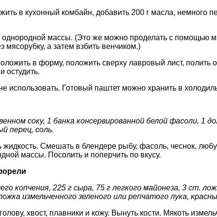
жить в кухонный комбайн, добавить 200 г масла, немного пе
 однородной массы. (Это же можно проделать с помощью м
з мясорубку, а затем взбить венчиком.)
ложить в форму, положить сверху лавровый лист, полить 
 остудить.
е использовать. Готовый паштет можно хранить в холодиль
венном соку, 1 банка консервированной белой фасоли, 1 до
й перец, соль.
ь жидкость. Смешать в блендере рыбу, фасоль, чеснок, любу
дной массы. Посолить и поперчить по вкусу.
форели
го копчения, 225 г сыра, 75 г легкого майонеза, 3 ст. ло
 ложка измельченного зеленого или репчатого лука, красн
голову, хвост, плавники и кожу. Вынуть кости. Мякоть измел