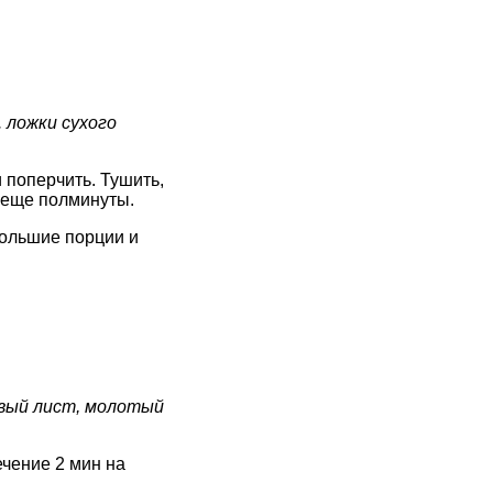
. ложки сухого
и поперчить. Тушить,
 еще полминуты.
большие порции и
ровый лист, молотый
ечение 2 мин на