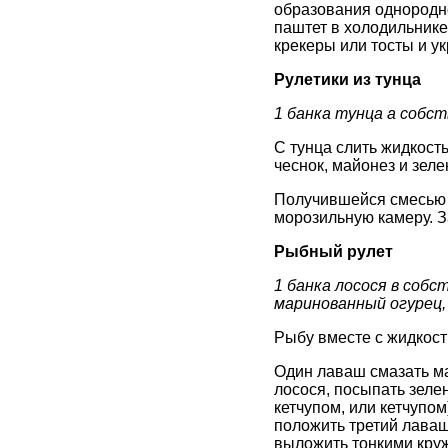
образования однородн
паштет в холодильнике
крекеры или тосты и ук
Рулетики из тунца
1 банка тунца а собств
С тунца слить жидкост
чеснок, майонез и зел
Получившейся смесью р
морозильную камеру. З
Рыбный рулет
1 банка лосося в собст
маринованный огурец, 
Рыбу вместе с жидкост
Один лаваш смазать ма
лосося, посыпать зеле
кетчупом, или кетчупо
положить третий лаваш,
выложить тонкими круж