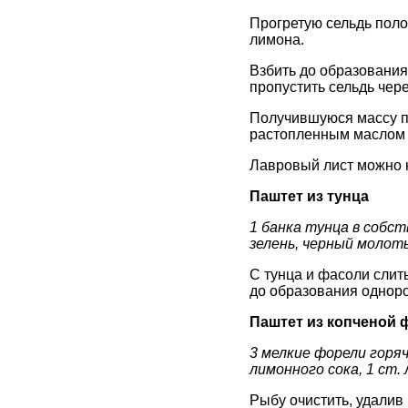
Прогретую сельдь поло
лимона.
Взбить до образования
пропустить сельдь чере
Получившуюся массу по
растопленным маслом и
Лавровый лист можно н
Паштет из тунца
1 банка тунца в собст
зелень, черный молоты
С тунца и фасоли слит
до образования одноро
Паштет из копченой 
3 мелкие форели горяче
лимонного сока, 1 ст.
Рыбу очистить, удалив 