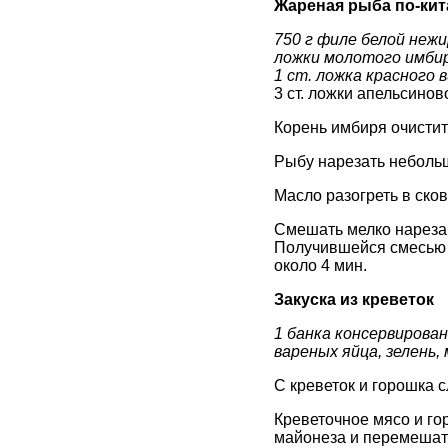
Жареная рыба по-кит
750 г филе белой нежир
ложки молотого имбиря
1 ст. ложка красного в
3 ст. ложки апельсинов
Корень имбиря очистит
Рыбу нарезать небольш
Масло разогреть в ско
Смешать мелко нарезан
Получившейся смесью п
около 4 мин.
Закуска из креветок
1 банка консервирован
вареных яйца, зелень,
С креветок и горошка с
Креветочное мясо и го
майонеза и перемешат