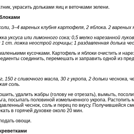
тник, украсить дольками яиц и веточками зелени.
яблоками
соли, 3–4 вареных клубня картофеля, 2 яблока. 2 вареных 
жка уксуса или лимонного сока; 0,5 мелко нарезанной луко
1 ст. ложка неострой горчицы; 1 раздавленная долька чес
маленькими кусочками. Картофель и яблоки очистить и нарез
редиенты соединить, перемешать и заправить одной из пре
г, 150 г сливочного масла, 30 г укропа, 2 дольки чеснока, 
кая соль.
шить, удалить жабры (голову не отрезать), вымыть, посоли
га, посыпать половиной измельченного укропа. Растопить 
давленный чеснок, соль и перец по вкусу. Получившейся см
кать в горячей духовке около 20 мин.
подать овощи.
 креветками