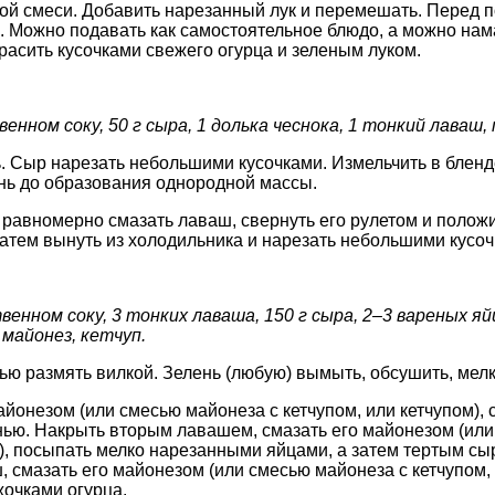
ой смеси. Добавить нарезанный лук и перемешать. Перед 
. Можно подавать как самостоятельное блюдо, а можно нам
расить кусочками свежего огурца и зеленым луком.
енном соку, 50 г сыра, 1 долька чеснока, 1 тонкий лаваш, 
ь. Сыр нарезать небольшими кусочками. Измельчить в бленд
ень до образования однородной массы.
авномерно смазать лаваш, свернуть его рулетом и положи
атем вынуть из холодильника и нарезать небольшими кусоч
венном соку, 3 тонких лаваша, 150 г сыра, 2–3 вареных яйца
майонез, кетчуп.
ью размять вилкой. Зелень (любую) вымыть, обсушить, мелк
йонезом (или смесью майонеза с кетчупом, или кетчупом), 
нью. Накрыть вторым лавашем, смазать его майонезом (или
м), посыпать мелко нарезанными яйцами, а затем тертым сы
 смазать его майонезом (или смесью майонеза с кетчупом, 
очками огурца.