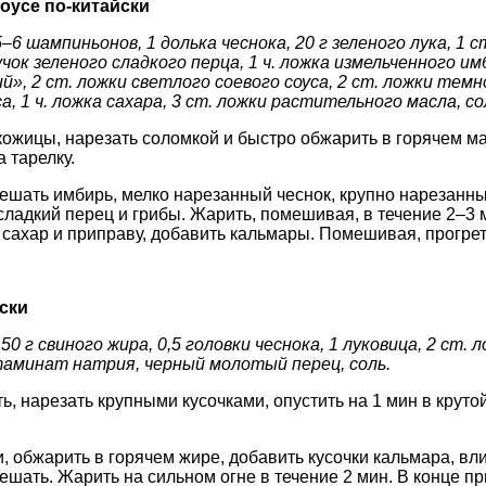
оусе по-китайски
–6 шампиньонов, 1 долька чеснока, 20 г зеленого лука, 1 
чок зеленого сладкого перца, 1 ч. ложка измельченного имб
», 2 ст. ложки светлого соевого соуса, 2 ст. ложки темно
а, 1 ч. ложка сахара, 3 ст. ложки растительного масла, со
кожицы, нарезать соломкой и быстро обжарить в горячем м
 тарелку.
мешать имбирь, мелко нарезанный чеснок, крупно нарезанны
ладкий перец и грибы. Жарить, помешивая, в течение 2–3 
 сахар и приправу, добавить кальмары. Помешивая, прогрет
ски
50 г свиного жира, 0,5 головки чеснока, 1 луковица, 2 ст. л
утаминат натрия, черный молотый перец, соль.
 нарезать крупными кусочками, опустить на 1 мин в крутой
, обжарить в горячем жире, добавить кусочки кальмара, вли
ешать. Жарить на сильном огне в течение 2 мин. В конце п