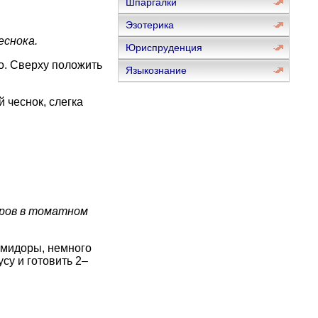
Шпаргалки
Эзотерика
еснока.
Юриспруденция
о. Сверху положить
Языкознание
 чеснок, слегка
оров в томатном
помидоры, немного
су и готовить 2–