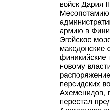
войск Дария I
Месопотамию 
администрати
армию в Финик
Эгейское море
македонские с
финикийские 
новому власт
распоряжение 
персидских во
Ахеменидов, п
перестал пред