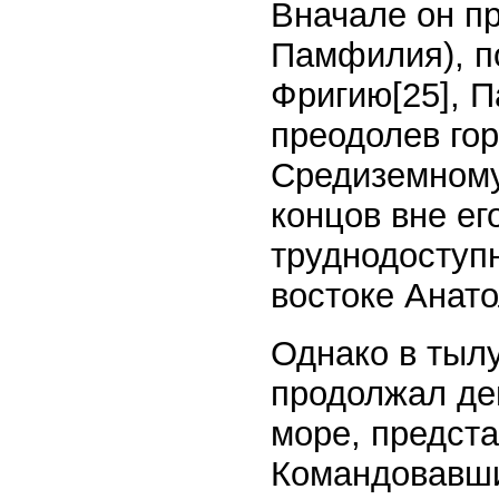
Вначале он пр
Памфилия), по
Фригию
[25]
, 
преодолев гор
Средиземному
концов вне ег
труднодоступ
востоке Анат
Однако в тыл
продолжал де
море, предст
Командовавши