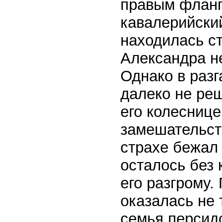
правым фланг
кавалерийский
находилась с
Александра не
Однако в разг
далеко не ре
его колесниц
замешательств
страхе бежал 
осталось без 
его разгрому.
оказалась не 
семья персид