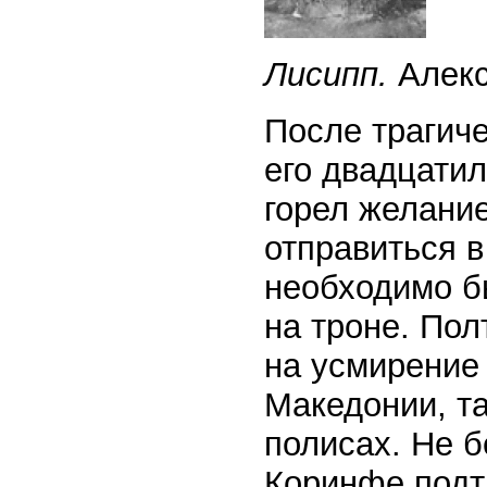
Лисипп.
Алек
После трагичес
его двадцати
горел желани
отправиться в
необходимо б
на троне. Пол
на усмирение
Македонии, та
полисах. Не б
Коринфе подт