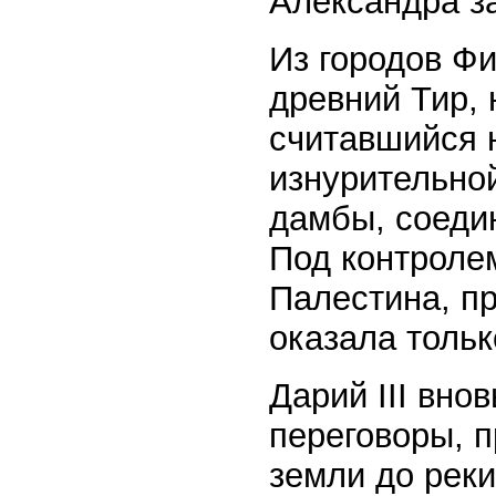
Александра за
Из городов Ф
древний Тир, 
считавшийся н
изнурительно
дамбы, соедин
Под контроле
Палестина, п
оказала тольк
Дарий III вно
переговоры, п
земли до реки