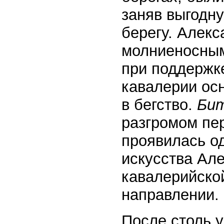
заняв выгодн
берегу. Алек
молниеносным
при поддержк
кавалерии ос
в бегство.
Бит
разгромом пе
проявилась о
искусства Ал
кавалерийско
направлении.
После столь 