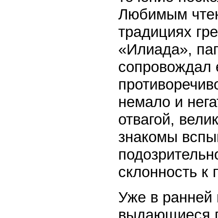
Любимым чтен
традициях гр
«Илиада», па
сопровождал е
противоречив
немало и нега
отвагой, вел
знакомы вспыш
подозрительно
склонность к 
Уже в ранней
выдающиеся п