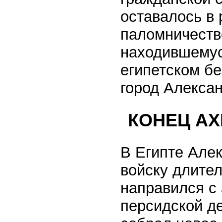
оставалось в 
паломничеств
находившемуся
египетском б
город Алекса
КОНЕЦ А
В Египте Але
войску длитель
направился с
персидской де