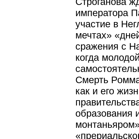
Строганова ж
императора П
участие в Нег
мечтах» «дне
сражения с Н
когда молодо
самостоятель
Смерть Ромма
как и его жиз
правительств
образования 
монтаньяром»
«прериальског