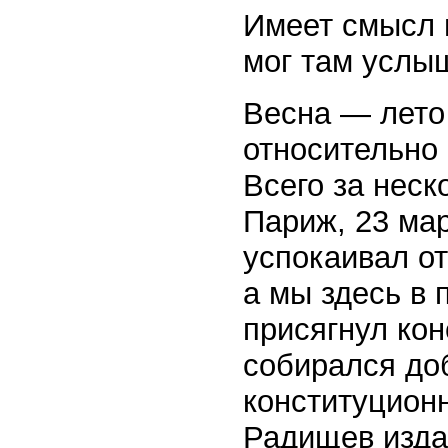
Имеет смысл п
мог там услы
Весна — лето
относительно
Всего за неск
Париж, 23 ма
успокаивал от
а мы здесь в
присягнул кон
собирался до
конституционн
Радищев изда