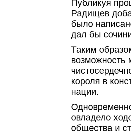
Публикуя про
Радищев доба
было написано
дал бы сочин
Таким образо
возможность 
чистосердечн
короля в кон
нации.
Одновременно
овладело ходо
общества и с