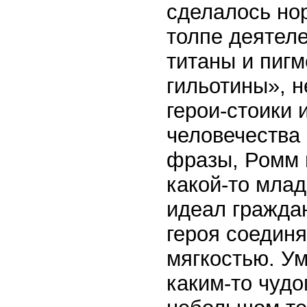
сделалось но
толпе деятел
титаны и пиг
гильотины», 
герои-стоики
человечества
фразы, Ромм 
какой-то мла
идеал гражда
героя соединя
мягкостью. У
каким-то чудо