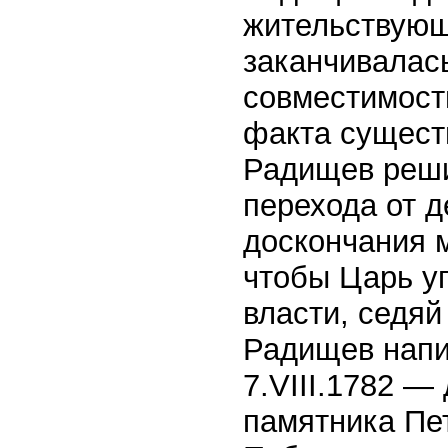
жительствующ
заканчивалас
совместимост
факта сущест
Радищев реши
перехода от д
доскончания 
чтобы Царь уп
власти, седя
Радищев напис
7.VIII.1782 —
памятника Пе