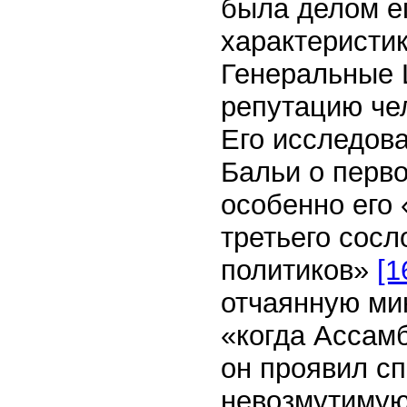
была делом ег
характеристи
Генеральные 
репутацию чел
Его исследова
Бальи о перв
особенно его
третьего сосл
политиков»
[1
отчаянную ми
«когда Ассам
он проявил с
невозмутимую