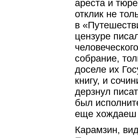
ареста и тюре
отклик не тол
в «Путешестви
цензуре писа
человеческого
собрание, тол
доселе их Гос
книгу, и сочин
дерзнул писат
был исполнит
еще хождаеш 
Карамзин, ви