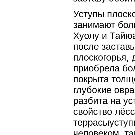
Уступы плоско
занимают бол
Хуолу и Тайюа
после застав
плоскогорья,
приобрела бо
покрыта толщ
глубокие овра
разбита на у
свойство лёсс
террасыуступ
человеком, та