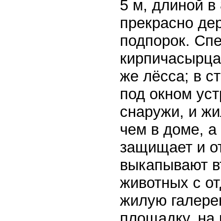
5 м, длиной в
прекрасно дер
подпорок. Сп
кирпичасырца 
же лёсса; в с
под окном уст
снаружи, и жи
чем в доме, а
защищает и о
выкапывают в
животных с о
жилую галере
площадку, на 