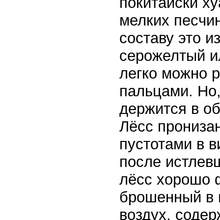
покитайски ху
мелких песчино
составу это и
серожелтый ил
легко можно 
пальцами. Но,
держится в о
Лёсс прониза
пустотами в в
после истлев
лёсс хорошо ф
брошенный в 
воздух, содер