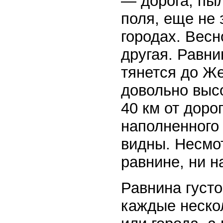
— дорога, пы
поля, еще не 
городах. Весн
другая. Равни
тянется до Же
довольно высо
40 км от доро
наполненного
видны. Несмот
равнине, ни н
Равнина густо
каждые неско