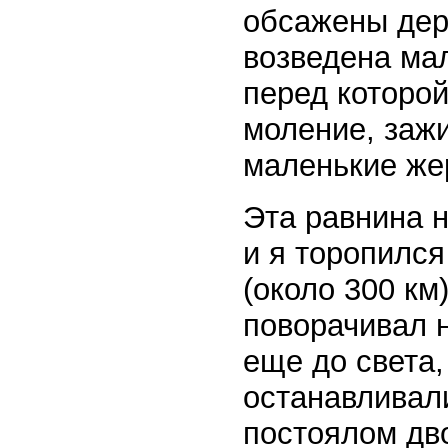
обсажены дере
возведена мал
перед которо
моление, зажи
маленькие же
Эта равнина н
и я торопился
(около 300 км
поворачивал 
еще до света,
останавливали
постоялом дво