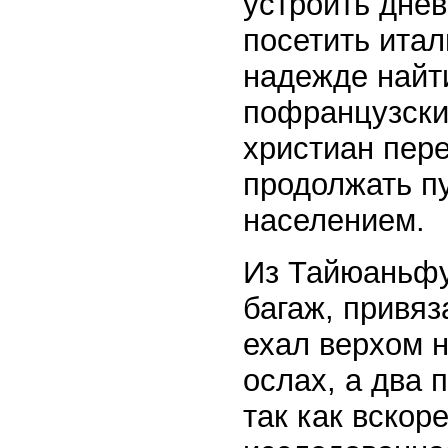
устроить днев
посетить ита
надежде найт
пофранцузски.
христиан пер
продолжать пу
населением.
Из Тайюаньфу
багаж, привяз
ехал верхом н
ослах, а два
так как вскор