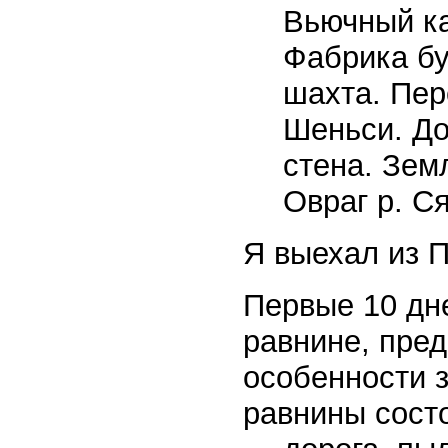
Вьючный ка
Фабрика бу
шахта. Пер
Шеньси. До
стена. Зем
Овраг р. Ся
Я выехал из П
Первые 10 дн
равнине, пре
особенности з
равнины состо