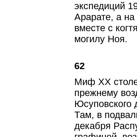
экспедиций 19
Арарате, а на
вместе с когт
могилу Ноя.
62
Миф XX столе
прежнему воз
Юсуповского д
Там, в подвал
декабря Расп
графиней, во