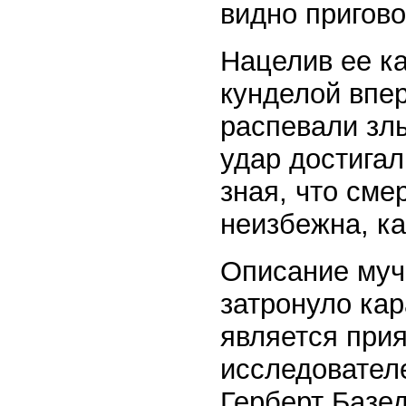
видно пригов
Нацелив ее ка
кунделой впер
распевали зл
удар достигал
зная, что сме
неизбежна, ка
Описание муче
затронуло ка
является при
исследователе
Герберт Базед