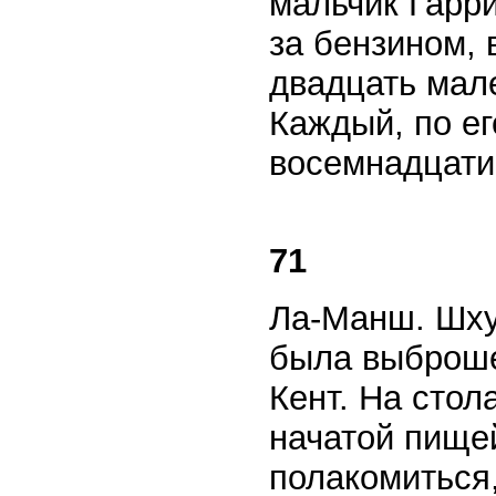
мальчик Гарр
за бензином, 
двадцать мале
Каждый, по е
восемнадцати
71
Ла-Манш. Шху
была выброше
Кент. На стол
начатой пищей
полакомиться,