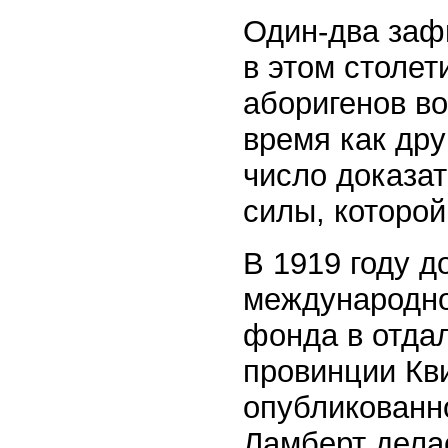
Один-два заф
в этом столет
аборигенов во
время как др
число доказат
силы, которой
В 1919 году д
международно
фонда в отда
провинции Кви
опубликованно
Ламберт делае