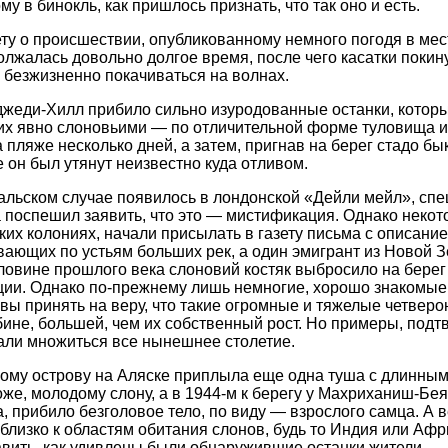
му в бинокль, как пришлось признать, что так оно и есть.
ту о происшествии, опубликованному немного погодя в мест
лжалась довольно долгое время, после чего касатки покину
я безжизненно покачиваться на волнах.
эджеди-Хилл прибило сильно изуродованные останки, котор
их явно слоновьими — по отличительной форме туловища и
 пляже несколько дней, а затем, пригнав на берег стадо бы
де он был утянут неизвестно куда отливом.
альском случае появилось в лондонской «Дейли мейл», спе
 поспешил заявить, что это — мистификация. Однако некот
их колониях, начали присылать в газету письма с описание
вающих по устьям больших рек, а один эмигрант из Новой З
оловине прошлого века слоновий костяк выбросило на берег
ции. Однако по-прежнему лишь немногие, хорошо знакомые
вы принять на веру, что такие огромные и тяжелые четвер
убине, большей, чем их собственный рост. Но примеры, под
али множиться все нынешнее столетие.
вому острову на Аляске приплыла еще одна туша с длинны
е, молодому слону, а в 1944-м к берегу у Махриханиш-Бея,
 прибило безголовое тело, по виду — взрослого самца. А ве
лизко к областям обитания слонов, будь то Индия или Афри
вить, как удивлены были обнаружившие останки жители.