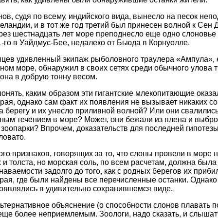
ов, судя по всему, индийского вида, вынесло на песок непо
ландии, и в тот же год третий был принесен волной к Сен 
ез шестнадцать лет море преподнесло еще одно слоновье 
1-го в Уайдмус-Бее, недалеко от Бьюда в Корнуолле.
яцев удивленный экипаж рыболовного траулера «Ампула», 
ном море, обнаружил в своих сетях среди обычного улова т
она в добрую тонну весом.
понять, каким образом эти гигантские млекопитающие оказа
 края, однако сам факт их появления не вызывает никаких с
а берегу и их унесло приливной волной? Или они свалились 
ным течением в море? Может, они бежали из плена и выбро
 зоопарки? Впрочем, доказательств для последней гипотезы 
ловато.
ого признаков, говорящих за то, что слоны провели в море
и толста, но морская соль, по всем расчетам, должна была
аваемости задолго до того, как с родных берегов их приби
ая, где были найдены все перечисленные останки. Однако в
оявлялись в удивительно сохранившемся виде.
льтернативное объяснение (о способности слонов плавать п
ще более неприемлемым. Зоологи, надо сказать, и слышать