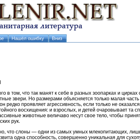
ое
Нашёл ошибку
Вниз
И
го в том, что так манят к себе в разных зоопарках и цирках
ные звери. Но размерами объясняется только малая часть
н редко проявляет агрессивность, если только не оказался 
тойного восхищения: и взрослых, и детей очаровывает та сп
ссивные животные величаво несут свое тело, чтобы принят
ских рук.
но, что слоны — одни из самых умных млекопитающих, лишь
азвита одна способность, совершенно уникальная для сухоп