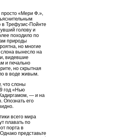
 просто «Мери Ф.»,
бъяснительным
ю в Трефузис-Пойнте
нувший голову и
олее походило по
нам природы
роятна, но многие
о слона вынесло на
ди, видевшие
ам и печально
рите, но скрытная
о в воде живым.
, что слоны
9 год «Нью
Кадиргамом, — и на
. Опознать его
видно.
тики всего мира
ут плавать по
от порта в
 Однако представьте