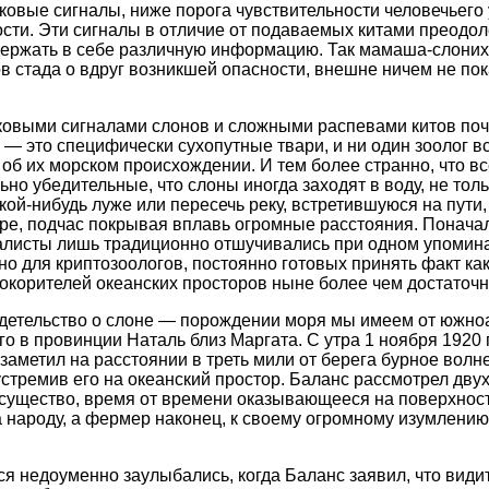
ковые сигналы, ниже порога чувствительности человечьего 
сти. Эти сигналы в отличие от подаваемых китами преодо
одержать в себе различную информацию. Так мамаша-слони
в стада о вдруг возникшей опасности, внешне ничем не по
ковыми сигналами слонов и сложными распевами китов поч
 — это специфически сухопутные твари, и ни один зоолог вс
об их морском происхождении. И тем более странно, что вс
ьно убедительные, что слоны иногда заходят в воду, не тол
кой-нибудь луже или пересечь реку, встретившуюся на пути,
ре, подчас покрывая вплавь огромные расстояния. Поначал
алисты лишь традиционно отшучивались при одном упомина
о для криптозоологов, постоянно готовых принять факт как
окорителей океанских просторов ныне более чем достаточн
детельство о слоне — порождении моря мы имеем от южно
 в провинции Наталь близ Маргата. С утра 1 ноября 1920 
 заметил на расстоянии в треть мили от берега бурное волн
устремив его на океанский простор. Баланс рассмотрел дв
е существо, время от времени оказывающееся на поверхнос
а народу, а фермер наконец, к своему огромному изумлению
 недоуменно заулыбались, когда Баланс заявил, что видит