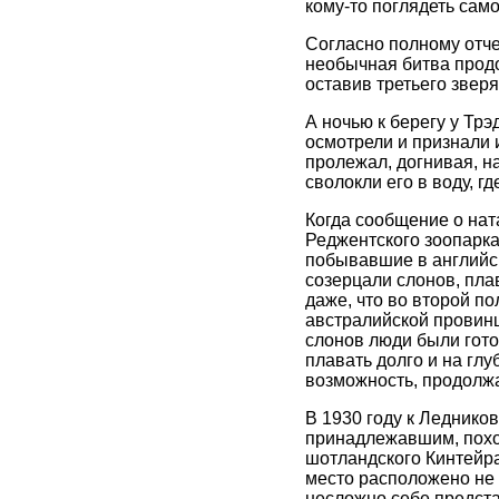
кому-то поглядеть само
Согласно полному отче
необычная битва продо
оставив третьего звер
А ночью к берегу у Тр
осмотрели и признали 
пролежал, догнивая, на
сволокли его в воду, г
Когда сообщение о нат
Реджентского зоопарка
побывавшие в английск
созерцали слонов, пла
даже, что во второй п
австралийской провин
слонов люди были гото
плавать долго и на гл
возможность, продолж
В 1930 году к Леднико
принадлежавшим, похож
шотландского Кинтейра,
место расположено не б
несложно себе предста