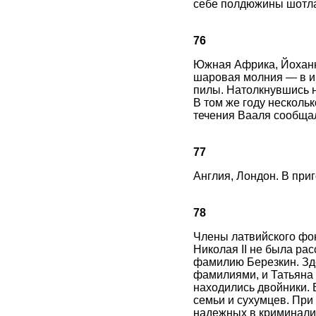
себе полдюжины шотлан
76
Южная Африка, Йоханн
шаровая молния — в ию
пилы. Натолкнувшись на
В том же году несколь
течения Вааля сообща
77
Англия, Лондон. В при
78
Члены латвийского фон
Николая II не была рас
фамилию Березкин. Здес
фамилиями, и Татьяна 
находились двойники. 
семьи и сухумцев. При
надежных в криминалис