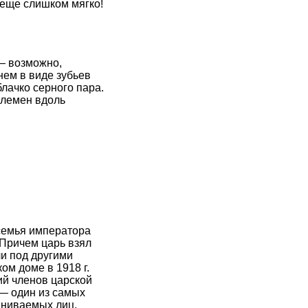
 еще слишком мягко!
— возможно,
нем в виде зубьев
блачко серного пара.
племен вдоль
 семья императора
. Причем царь взял
ли под другими
ом доме в 1918 г.
ий членов царской
— один из самых
вниваемых лиц.