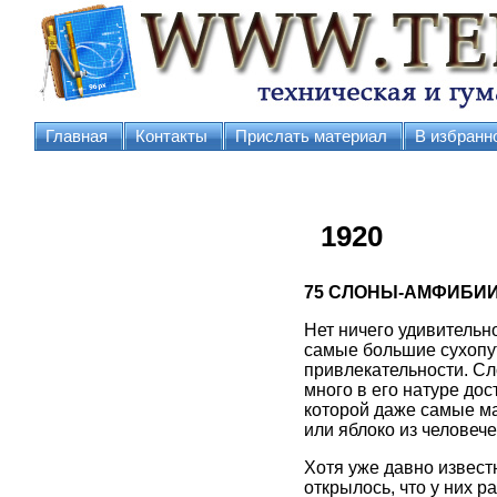
Главная
Контакты
Прислать материал
В избранн
1920
75
СЛОНЫ-АМФИБИ
Нет ничего удивительно
самые большие сухопут
привлекательности. Сло
много в его натуре дос
которой даже самые ма
или яблоко из человече
Хотя уже давно извест
открылось, что у них р