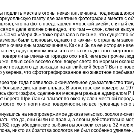
бы подлить масла в огонь, некая англичанка, подписавшаяся
орнуолльскую газету две занятные фотографии вместе с о
являет, что на фото представлен «морской змей», снятый е
а самом деле вполне очевидно, что там — слон, слегка высу
ы. Сама «Мери Ф.» тоже признала в письме, что существо б
размеры были слоновьи, однако по каким-то странным зако
ят к очевидным заключениям. Как ни была ее история неве
в ее, вдруг припомнили, что лет за пять до этого мертвог
го поверили англичанке гораздо охотней, чем все прочие лю
о же, плыл себе весело слон вокруг света по морям и океан
вие незадолго до высадки на английский берег? Вы не пове
 уверена, что сфотографированное ею животное пребывал
ерез три года появилось окончательное доказательство тому
большие дистанции вплавь. В августовском номере за 197
ась фотография, сделанная месяцем раньше адмиралом Р. 
от берега Шри Ланки плывет по океану слон местной породы
 фото: хотя ноги ниже поверхности, но все туловище ясно 
лкнувшись на неопровержимое доказательство, зоологи-скеп
ть, что да, они были не правы, а слоны действительно мог
 1982 году абердинские рыбаки выволокли сетью в 32 милях 
она, никто из братства зоологов не был особенно удивлен.