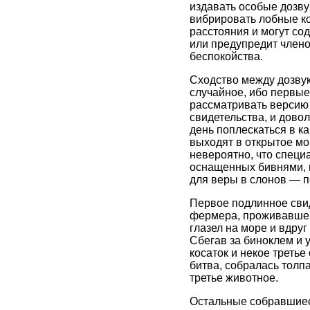
издавать особые дозву
вибрировать лобные ко
расстояния и могут с
или предупредит члено
беспокойства.
Сходство между дозву
случайное, ибо первые
рассматривать версию 
свидетельства, и довол
день поплескаться в ка
выходят в открытое мо
невероятно, что специ
оснащенных бивнями, н
для веры в слонов — п
Первое подлинное сви
фермера, проживавшего
глазел на море и вдруг
Сбегав за биноклем и 
косаток и некое треть
битва, собралась толп
третье животное.
Остальные собравшиеся