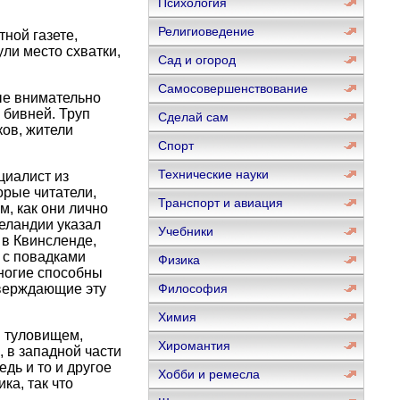
Психология
Религиоведение
ной газете,
ли место схватки,
Сад и огород
Самосовершенствование
ые внимательно
 бивней. Труп
Сделай сам
ков, жители
Спорт
Технические науки
циалист из
орые читатели,
Транспорт и авиация
м, как они лично
еландии указал
Учебники
 в Квинсленде,
 с повадками
Физика
оногие способны
тверждающие эту
Философия
Химия
м туловищем,
Хиромантия
 в западной части
дь и то и другое
Хобби и ремесла
ка, так что