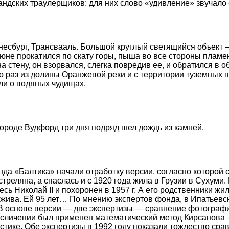
дских траулерщиков: для них слово «удивление» звучало
есбург, Трансвааль. Большой круглый светящийся объект 
не прокатился по скату горы, пыша во все стороны пламе
 стену, он взорвался, слегка повредив ее, и обратился в о
ко раз из долины Оранжевой реки и с территории туземных 
ли о водяных чудищах.
городе Вудфорд три дня подряд шел дождь из камней.
да «Балтика» начали отработку версии, согласно которой
стреляна, а спаслась и с 1920 года жила в Грузии в Сухуми
ь Николай II и похоронен в 1957 г. А его родственники жи
жива. Ей 95 лет… По мнению экспертов фонда, в Ипатьевск
В основе версии — две экспертизы — сравнение фотограф
 сличении был применен математический метод Кирсанова 
тике. Обе экспертизы в 1992 году показали тождество сра