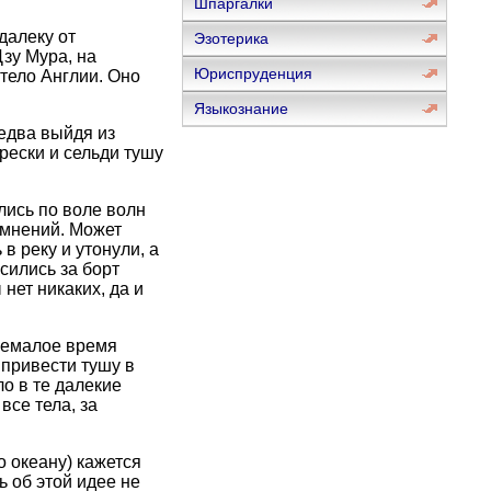
Шпаргалки
далеку от
Эзотерика
Дзу Мура, на
Юриспруденция
тело Англии. Оно
Языкознание
едва выйдя из
рески и сельди тушу
лись по воле волн
омнений. Может
в реку и утонули, а
сились за борт
нет никаких, да и
 немалое время
 привести тушу в
ло в те далекие
се тела, за
о океану) кажется
 об этой идее не