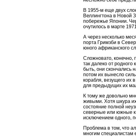
В 1955-м еще двух слон
Веллингтона в Новой Зе
побережье Японии. Чер
очутилось в марте 197
А через несколько мес
порта Гримзби в Север
юного африканского сл
Сложновато, конечно, 
так далеко от родного
быть, они скончались н
потом их вынесло силь
корабля, везущего их в
для предыдущих их ма
К тому же довольно мн
живыми. Хотя шкура их 
состояние полной неузн
северные или южные кр
исключением одного, п
Проблема в том, что а
многим специалистам е