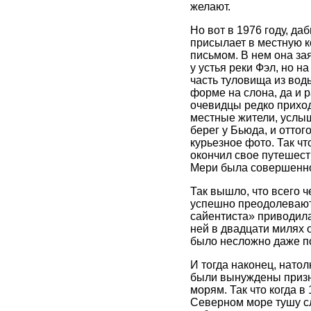
желают.
Но вот в 1976 году, да
присылает в местную к
письмом. В нем она за
у устья реки Фэл, но н
часть туловища из вод
форме на слона, да и 
очевидцы редко приход
местные жители, услыша
берег у Бьюда, и отто
курьезное фото. Так чт
окончил свое путешест
Мери была совершенно
Так вышло, что всего ч
успешно преодолевают 
сайентиста» приводил
ней в двадцати милях 
было несложно даже по
И тогда наконец, нато
были вынуждены призна
морям. Так что когда в
Северном море тушу сл