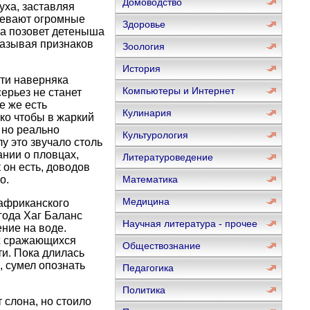
Домоводство
уха, заставляя
левают огромные
Здоровье
ха позовет детеныша
казывая признаков
Зоология
История
ти наверняка
Компьютеры и Интернет
ерьез не станет
е же есть
Кулинария
ько чтобы в жаркий
 но реально
Культурология
у это звучало столь
нии о пловцах,
Литературоведение
 он есть, доводов
о.
Математика
Медицина
африканского
года Хаг Баланс
Научная литература - прочее
ение на воде.
ух сражающихся
Обществознание
ти. Пока длилась
, сумел опознать
Педагогика
Политика
 слона, но стоило