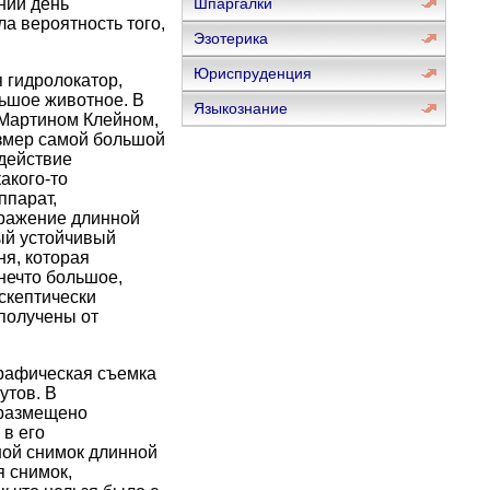
ний день
Шпаргалки
ла вероятность того,
Эзотерика
Юриспруденция
 гидролокатор,
льшое животное. В
Языкознание
 Мартином Клейном,
змер самой большой
 действие
акого-то
ппарат,
бражение длинной
мый устойчивый
ня, которая
нечто большое,
скептически
 получены от
графическая съемка
утов. В
 размещено
 в его
ной снимок длинной
 снимок,