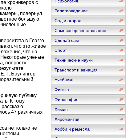
Психология
ппе хроникеров с
около
Религиоведение
 камеры, повернул
животное большую
Сад и огород
гочисленные
Самосовершенствование
иверситета в Глазго
Сделай сам
вают, что это живое
Спорт
оложение, что на
. Некоторые ученые
Технические науки
а, попросту
результате
Транспорт и авиация
Е. Г. Боулингер
 поразительный
Учебники
Физика
ерчивую публику
Философия
ть. К тому
 рассказ о
Химия
лось 47 различных
Хиромантия
са не только не
Хобби и ремесла
бностями,