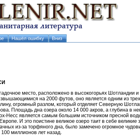
ое
Нашёл ошибку
Вниз
СИ
агадочное место, расположено в высокогорьях Шотландии и
звышающимися на 2000 футов, оно является одним из трех 
ину, огромный разлом, который отделяет Северную Шотла
ова. Площадь дна озера около 14 000 акров, а глубина в н
Лох-Несс является самым большим источником пресной вод
Европе. И это поистине великое озеро таит в себе великие з
ачных из-за торфяного дна, было замечено огромное чудов
 100 миллионов лет назад.