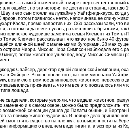
довище — самый знаменитый в мире сверхъестественный мо
вляющийся, но эта история не достигла страниц газет до 19
Шау и его сын стояли на лужайке у Уайтфилд-хауса, когда 
0 ярдов, потом появилось нечто, напоминавшее спину живот
ухарт-Касла, прямо напротив них. Оба рассказывали, что ви
я, а потом вода взметнулась, разлетевшись брызгами, как 
 исполинское чудовище заметила семья Клемент из Темпл-
 Томас Клемент рассказывал, что животное было 40 футов
щейся длинной шеей с маленькими бугорками. 28 мая суще
оло острова Черри. Миссис Нора Симпсон наблюдала его с р
0 минут, потом животное ушло под воду. Миссис Симпсон р
мент.
жордж Спайсер, директор одной лондонской компании, еха
а в Фойерсе. Вскоре после того, как они миновали Уайтфил
уку, возникло огромное длинношеее животное, пересекло до
отказывались признавать, что им все это показалось или чт
 типа лошади.
ие свидетели, которые уверяли, что видели животное, разг
ло замечено и в самом озере, можно было предположить, что
 о возможной сенсации дошла до Палаты общин, и Бертран
ов за поимку живого чудовища. В ноябре дело приняло нов
рей смог снять существо на пленку с возвышенности на бере
дил информацию о внешнем виде гиганта, а эксперты из Ко