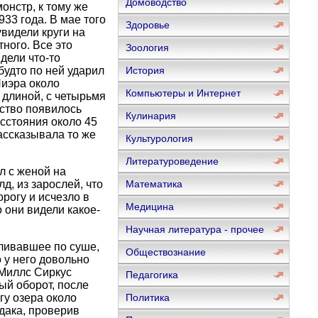
Домоводство
нстр, к тому же
33 года. В мае того
Здоровье
увидели круги на
ного. Все это
Зоология
дели что-то
будто по ней ударил
История
Пиэра около
Компьютеры и Интернет
 длиной, с четырьмя
ство появилось
Кулинария
асстояния около 45
ассказывала то же
Культурология
Литературоведение
л с женой на
д, из зарослей, что
Математика
рогу и исчезло в
Медицина
о они видели какое-
Научная литература - прочее
уливавшее по суше,
Обществознание
 у него довольно
 Миллс Сиркус
Педагогика
ый оборот, после
гу озера около
Политика
дака, проверив