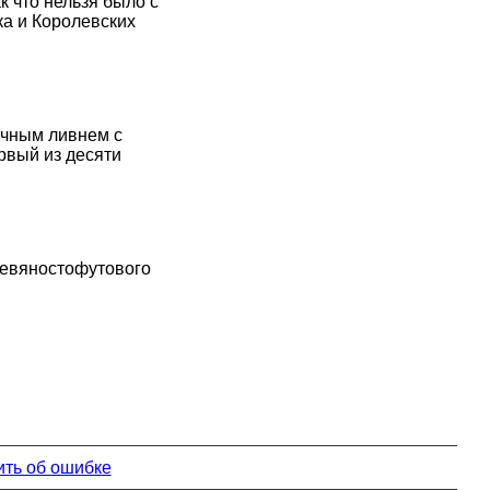
к что нельзя было с
ка и Королевских
ычным ливнем с
рвый из десяти
девяностофутового
ть об ошибке