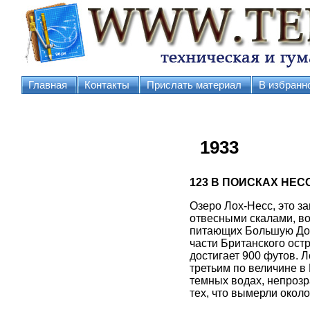
Главная
Контакты
Прислать материал
В избранн
1933
123
В ПОИСКАХ НЕС
Озеро Лох-Несс, это з
отвесными скалами, во
питающих Большую Дол
части Британского остр
достигает 900 футов. 
третьим по величине в 
темных водах, непрозр
тех, что вымерли около