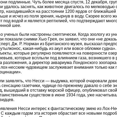
 они подлинные. Чуть более месяца спустя, 12 декабря, гру
и удалось заснять, как животное двигалось по мелководью 
тр, находившийся на расстоянии 1200 ярдов от ближайшей
ьше и исчез из поля зрения, нырнув в воду. Скорее всего 
т под водой и является рептилией, что подтверждают мно
линной шее.
о ученых были настроены скептически. Когда зоологу из ун
и показали снимки Хыо Грея, он заявил, что они «не доказы
сперт, Дж. Р. Норман из Британского музея, высказал предп
бутылконос, какая-нибудь из акул или вовсе обломки судна»
бъекты, которые регулярно появляются на поверхности озер
евьев, которые всплыли под влиянием газа, возникшего в 
а разложения, а директор аквариума Лондонского зоопарка 
с лох-несским чудовищем заслуживает внимания только как
юцинации».
и заявлять, что Несси — выдумка, которой очаровали дов
 сенсацию газетчики, чудище по-прежнему давало о себе зна
уд, вышедший в отставку морской офицер, опубликовал свой
 таинственным существом в июне 1934 года, уже насчитыва
видцев.
явления Несси интерес к фантастическому змею из Лох-Нес
л. С каждым годом эта история обрастает все новыми подро