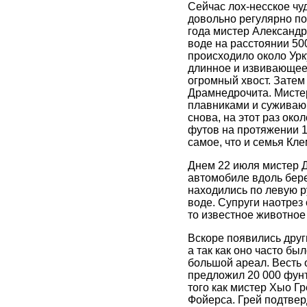
Сейчас лох-несское чу
довольно регулярно поя
года мистер Александр 
воде на расстоянии 50
происходило около Урк
длинное и извивающеес
огромный хвост. Затем
Драмнедрочита. Мистер
плавниками и суживаю
снова, на этот раз ок
футов на протяжении 1
самое, что и семья Кле
Днем 22 июля мистер Д
автомобиле вдоль берег
находились по левую р
воде. Супруги наотрез 
то известное животное
Вскоре появились друг
а так как оно часто бы
большой ареал. Весть
предложил 20 000 фунт
того как мистер Хыо Г
Фойерса. Грей подтвер