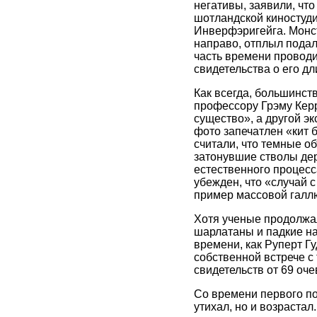
негативы, заявили, что
шотландской киностуди
Инверфэригейга. Монс
направо, отплыл подал
часть времени проводи
свидетельства о его д
Как всегда, большинств
профессору Грэму Керр
существо», а другой эк
фото запечатлен «кит 
считали, что темные о
затонувшие стволы дер
естественного процесс
убежден, что «случай 
пример массовой галл
Хотя ученые продолжал
шарлатаны и падкие на
времени, как Руперт Г
собственной встрече с
свидетельств от 69 оче
Со времени первого по
утихал, но и возраста