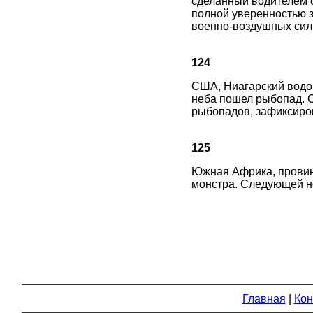
сделанный водителем с
полной уверенностью з
военно-воздушных сил
124
США, Ниагарский водоп
неба пошел рыбопад. О
рыбопадов, зафиксиров
125
Южная Африка, провин
монстра. Следующей но
Главная
|
Кон