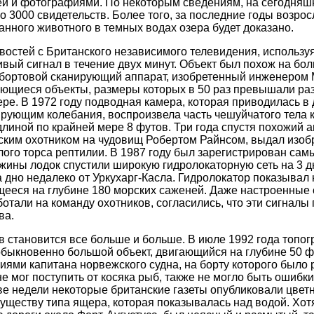
ей и фотографиями. По некоторым сведениям, на сегодняш
 3000 свидетельств. Более того, за последние годы возрос
анного животного в темных водах озера будет доказано.
овостей с Британского независимого телевидения, используя
вый сигнал в течение двух минут. Объект был похож на бо
 бортовой сканирующий аппарат, изобретенный инженером
ающиеся объекты, размеры которых в 50 раз превышали ра
ре. В 1972 году подводная камера, которая приводилась в
рующим колебания, воспроизвела часть чешуйчатого тела к
линой по крайней мере 8 футов. Три года спустя похожий а
ским охотником на чудовищ Робертом Райнсом, выдал изо
лого торса рептилии. В 1987 году был зарегистрирован са
южины лодок спустили широкую гидролокаторную сеть на 3 д
 дно недалеко от Уркухарг-Касла. Гидролокатор показывал 
ееся на глубине 180 морских саженей. Даже настроенные 
отали на команду охотников, согласились, что эти сигналы
ва.
тв становится все больше и больше. В июле 1992 года топо
быкновенно большой объект, двигающийся на глубине 50 ф
ниями капитана норвежского судна, на борту которого было
е мог поступить от косяка рыб, также не могло быть ошибки
ве недели некоторые британские газеты опубликовали цвет
ществу типа ящера, которая показывалась над водой. Хотя