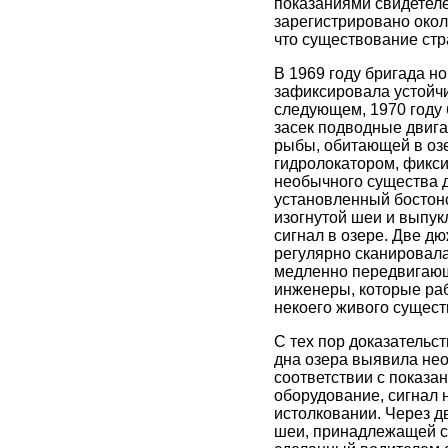
показаниями свидетел
зарегистрировано около
что существование стр
В 1969 году бригада н
зафиксировала устойчи
следующем, 1970 году
засек подводные двиг
рыбы, обитающей в озе
гидролокатором, фикси
необычного существа д
установленный бостон
изогнутой шеи и выпук
сигнал в озере. Две д
регулярно сканировала
медленно передвигающ
инженеры, которые раб
некоего живого сущест
С тех пор доказательс
дна озера выявила нео
соответствии с показа
оборудование, сигнал н
истолковании. Через д
шеи, принадлежащей су