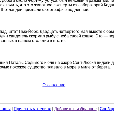
 дороги около Форт-Аугустуса, был неясный и размытый, та
аключить, что это животное, эксперты из лабораторий Кода
 Шотландии признали фотографию подлинной.
ад, штат Нью-Йорк. Двадцать четвертого мая вместе с об
дин свидетель скормил рыбу с неба своей кошке. Это — пе
анных в нашем столетии в штате.
ция Наталь. Седьмого июля на озере Сент-Люсия видели 
чью похожее существо плавало в море в миле от берега.
Оглавление
такты
|
Прислать материал
|
Добавить в избранное
|
Сообщи