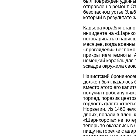
был поврежден удачным
отправлен в ремонт. О
безопасном устье Эльб
который в результате 
Карьера корабля стано
инциденте на «Шарнхо
поговаривать о нависш
месяцев, когда военны
«проглядели» беспомо
прикрытием темноты. А
немецкий корабль для 
эскадра окружила свою
Нацистский броненосе
должен был, казалось 
вместо этого его капи
получил пробоину ниже 
торпед, поразив центра
гордость флота «треть
Норвегии. Из 1460 чело
двоих, попали в плен, 
«Шарнхорста» не потеря
теперь-то оказались в 
пищу на горелке с ава