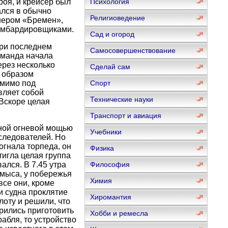
оя, и крейсер был
Психология
ался в обычно
Религиоведение
йнером «Бремен»,
бомбардировщиками.
Сад и огород
при последнем
Самосовершенствование
оманда начала
ерез несколько
Сделай сам
о образом
 мимо под
Спорт
вляет собой
Технические науки
 Вскоре целая
Транспорт и авиация
ной огневой мощью
Учебники
следователей. Но
огнала торпеда, он
Физика
тигла целая группа
ался. В 7.45 утра
Философия
 мыса, у побережья
Химия
все они, кроме
ли судна проклятие
Хиромантия
лоту и решили, что
ерились приготовить
Хобби и ремесла
абля, то устройство