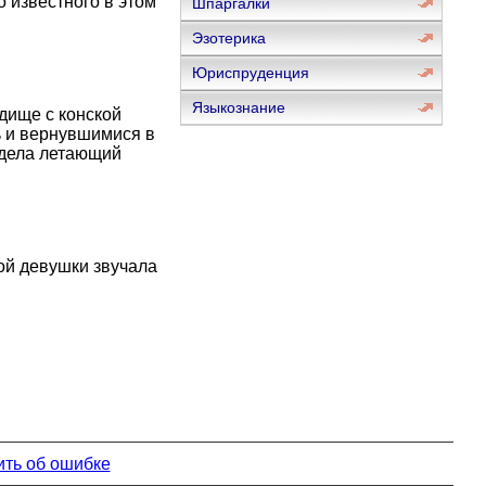
о известного в этом
Шпаргалки
Эзотерика
Юриспруденция
Языкознание
дище с конской
ь и вернувшимися в
идела летающий
ой девушки звучала
ть об ошибке