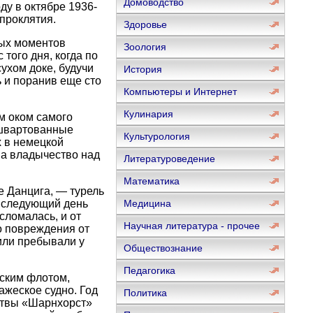
Домоводство
ду в октябре 1936-
проклятия.
Здоровье
ных моментов
Зоология
того дня, когда по
сухом доке, будучи
История
 и поранив еще сто
Компьютеры и Интернет
Кулинария
м оком самого
ишвартованные
Культурология
 в немецкой
на владычество над
Литературоведение
Математика
е Данцига, — турель
а следующий день
Медицина
сломалась, и от
Научная литература - прочее
о повреждения от
или пребывали у
Обществознание
Педагогика
нским флотом,
ажеское судно. Год
Политика
битвы «Шарнхорст»