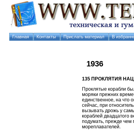
Главная
Контакты
Прислать материал
В избранн
1936
135
ПРОКЛЯТИЯ НА
Проклятые корабли был
моряки прежних времен
единственное, на что о
сейчас, при относител
вызывать дрожь у самы
кораблей двадцатого в
подумать, прежде чем 
мореплавателей.