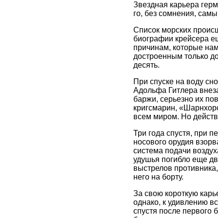
Звездная карьера герм
го, без сомнения, сам
Список морских проис
биографии крейсера еще
причинам, которые нам,
достроенным только до
десять.
При спуске на воду сн
Адольфа Гитлера внез
баржи, серьезно их по
кригсмарин, «Шарнхорс
всем миром. Но действ
Три года спустя, при 
носового орудия взорв
система подачи воздух
удушья погибло еще дв
выстрелов противника,
него на борту.
За свою короткую карь
однако, к удивлению в
спустя после первого 