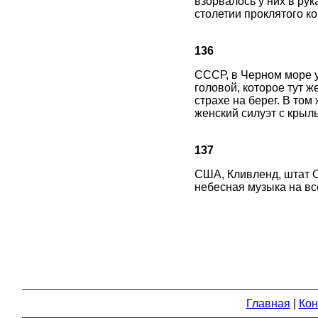
взорвалось у них в рук
столетии проклятого к
136
СССР, в Черном море у
головой, которое тут 
страхе на берег. В то
женский силуэт с крыль
137
США, Кливленд, штат О
небесная музыка на вс
Главная
|
Кон