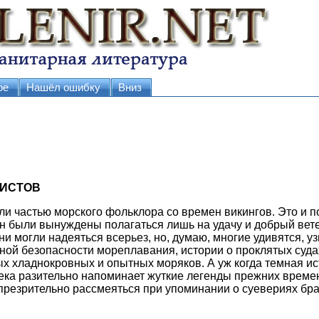
ое
Нашёл ошибку
Вниз
ЦИСТОВ
и частью морского фольклора со времен викингов. Это и п
 были вынуждены полагаться лишь на удачу и добрый вете
ни могли надеяться всерьез, но, думаю, многие удивятся, уз
ьной безопасности мореплавания, истории о проклятых суд
х хладнокровных и опытных моряков. А уж когда темная ис
ека разительно напоминает жуткие легенды прежних времен
презрительно рассмеяться при упоминании о суевериях бр