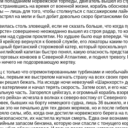
 попаданием норвежской торпеды, двигатель вышел из стр
тстранившись на время от военной жизни, корабль обоснов
ы — лишь для того, чтобы столкнуться с пассажирским ла
застрял на мели и был добит довольно скоро британскими 
вилась столь зловещей, если не сказать больше, что когда 
рсте» совершенно неожиданно вышел из строя радар, то к
ем над судном проклятии. Но худшее было еще впереди. Ч
й крейсер вернулся к боевой службе, его локаторы каким-т
щный британский сторожевой катер, который проскользнул
нглийский капитан быстро понял, какую опасность предста
торговых конвоев в Северной Атлантике, и поднял тревогу.
 ничего не подозревающую жертву.
ц с только что отремонтированными турбинами и необычай
бы, первым же выстрелом нагнать страху на всех своих пре
тан решил бежать. На исходе ночи невезучий «Шарнхорст» д
ватерлинии и начал терять скорость. Затем осел, и его нас
льную часть. Загорелся цейхгауз, и огромный корабль взорв
его рейха» исчезла в волнах к северо-востоку от Северного
век, бывших на борту немецкого судна, лишь 36 выжило, и 
как это ни печально для тех двоих моряков, но и после гибе
ло силы, ибо, когда они достигли норвежского берега на п
безопасности, их настигла жуткая смерть. Едва они вознам
рийным запасом бензина, которую они спасли с тонущего кор