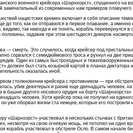
анского военного крейсера «Шарнхорст», спущенного на во
ый замечательный из современных нам примеров плавучего 
шествий нацистских времен включает в себя описание тем
 до того, как он отправился в первое плавание, а именно с 
 видимо, так никогда и не понять, корабль перевернулся в 
 половины, задавив при этом шестьдесят докеров насмерть
ова — смерть. Это случилось, когда крейсер под пристальны
апно сорвался с семидюймового троса и рухнул на две пр
вредив. Один из самых быстроходных и тяжеловооруженных
т» должен был стать козырной картой в планах диктатора 
ительность оказалась иной.
первом столкновении крейсера с противником — при обстрел
алась, убив девятерых и ранив еще двенадцать человек, н
а в башне другого носового орудия на борту «Шарнхорста» 
енадцать человек. Хотя крейсер пока не получил ни единог
 он уже оборвал жизни ста немцев, которые его построили 
еру «Шарнхорст» участвовал в нескольких стычках с брита
сех, несмотря на свою огневую мощь, не потопил ни одно вр
боя корабль участвовал в обстреле Осло. В самом начале 