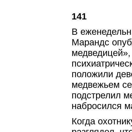
141
В еженедельн
Марандс опуб
медведицей», 
психиатрическ
положили дев
медвежьем се
подстрелил ме
набросился м
Когда охотник
разглядел, чт