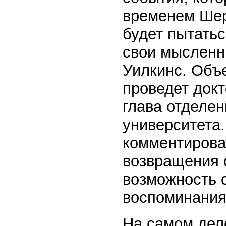
временем Шер
будет пытатьс
свои мысленны
Уилкинс. Объ
проведет док
глава отделе
университета
комментирова
возвращения 
возможность 
воспоминания
На самом дел