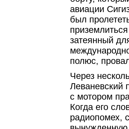
авиации Сиги
был пролетет
приземлиться 
затеянный дл
международно
полюс, прова
Через нескол
Леваневский п
с мотором пра
Когда его сло
радиопомех, с
вынужденную 