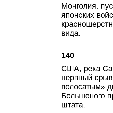
Монголия, пу
японских вой
красношерстн
вида.
140
США, река Са
нервный срыв
волосатым» д
Большеного пр
штата.