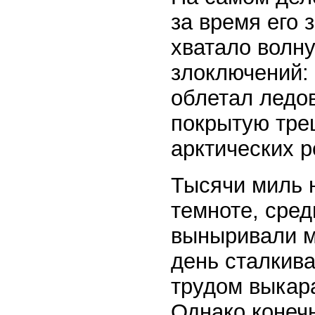
за время его
хватало волн
злоключений: 
облетал ледо
покрытую тре
арктических р
Тысячи миль н
темноте, сред
выныривали м
день сталкива
трудом выкар
Однако конечн