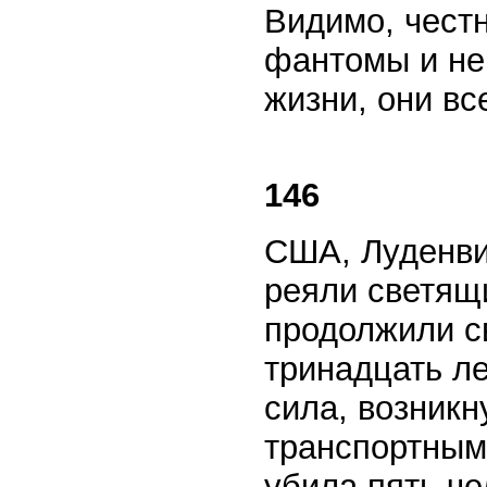
Видимо, честн
фантомы и не
жизни, они вс
146
США, Луденви
реяли светящ
продолжили с
тринадцать ле
сила, возник
транспортным 
убила пять че