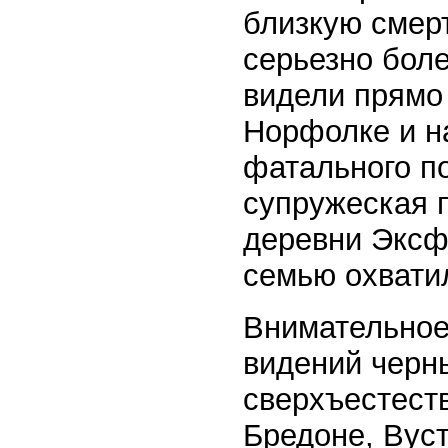
близкую смер
серьезно боле
видели прямо
Норфолке и н
фатального по
супружеская п
деревни Эксфо
семью охватил
Внимательное
видений черн
сверхъестест
Бредоне, Вус