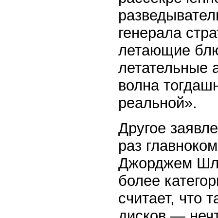
разведывател
генерала стра
летающие блю
летательные 
волна тогдаш
реальной».
Другое заявле
раз главноко
Джорджем Шлу
более катего
считает, что
дисков — нечт