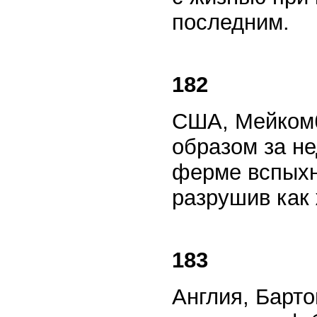
последним.
182
США, Мейкомб
образом за не
ферме вспыхн
разрушив как 
183
Англия, Барт