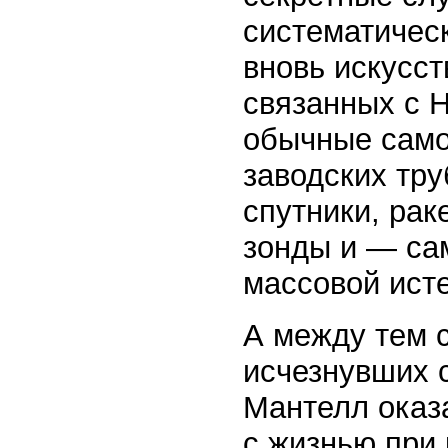
систематическ
вновь искусс
связанных с Н
обычные само
заводских тру
спутники, рак
зонды и — са
массовой ист
А между тем 
исчезнувших 
Мантелл оказ
с жизнью при 