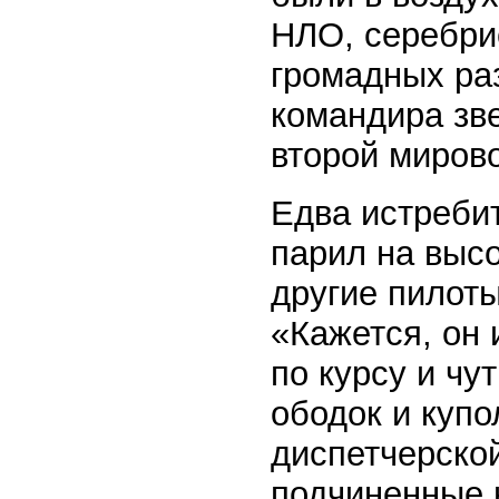
НЛО, серебри
громадных ра
командира зв
второй миров
Едва истребит
парил на высо
другие пилот
«Кажется, он
по курсу и ч
ободок и куп
диспетчерской
подчиненные 