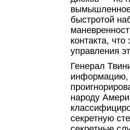
вымышленное…
быстротой на
маневренност
контакта, что
управления э
Генерал Твини
информацию, 
проигнорирова
народу Амери
классифицир
секретную ст
секретные сл