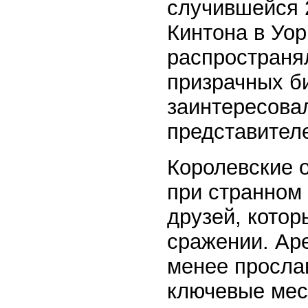
случившейся 2
Кинтона в Уо
распространял
призрачных би
заинтересовал
представителе
Королевские 
при странном
друзей, котор
сражении. Ар
менее просла
ключевые мест