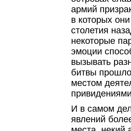
армий призра
в которых они
столетия наза
некоторые па
эмоции спосо
вызывать раз
битвы прошл
местом деятел
привидениями
И в самом де
явлений боле
места, некий 