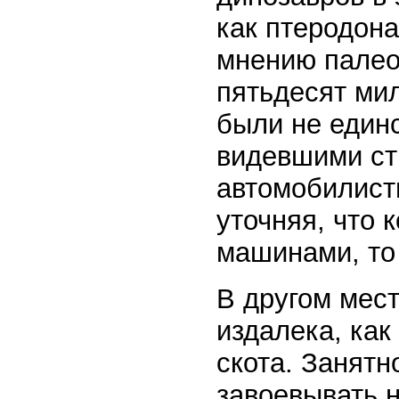
как птеродона
мнению палеон
пятьдесят ми
были не един
видевшими ст
автомобилист
уточняя, что 
машинами, то 
В другом мес
издалека, ка
скота. Занятн
завоевывать н