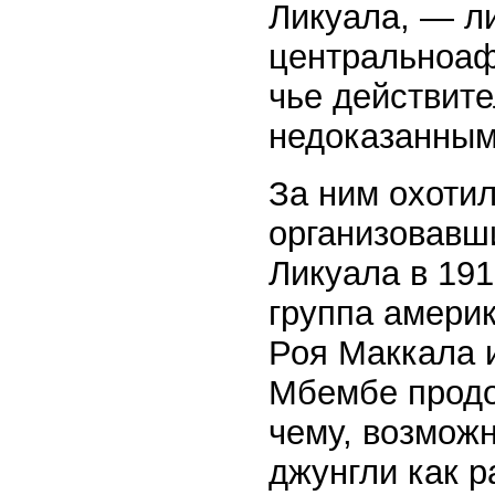
Ликуала, — л
центральноаф
чье действит
недоказанным
За ним охоти
организовавш
Ликуала в 191
группа амери
Роя Маккала 
Мбембе продо
чему, возмож
джунгли как р