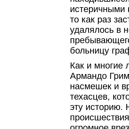
истеричными 
то как раз за
удалялось в н
пребывающего
больницу гра
Как и многие
Армандо Грим
насмешек и в
техасцев, кот
эту историю. 
происшествия
огромное вре