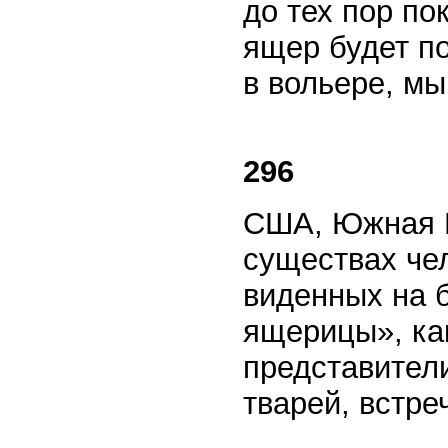
до тех пор по
ящер будет п
в вольере, мы
296
США, Южная К
существах чел
виденных на 
ящерицы», ка
представител
тварей, встр