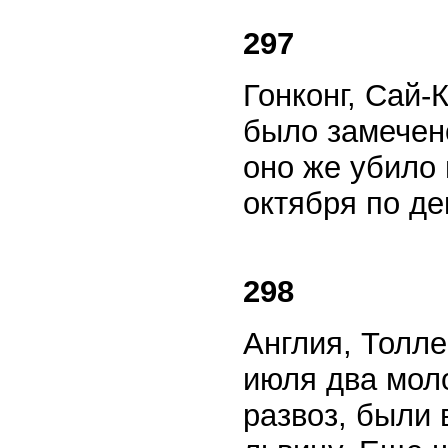
297
Гонконг, Сай-
было замечено
оно же убило 
октября по де
298
Англия, Толле
июля два мол
развоз, были 