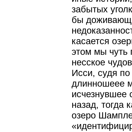
забытых уголк
бы доживающи
недоказаннос
касается озер
этом мы чуть 
несское чудо
Исси, судя по
длинношеее м
исчезнувшее 
назад, тогда
озеро Шампле
«идентифицир