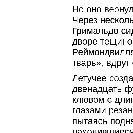
Но оно вернул
Через несколь
Гримальдо сид
дворе тещино
Реймондвилля,
тварь», вдруг
Летучее созда
двенадцать фу
клювом с дли
глазами резан
пытаясь подня
находившиеся