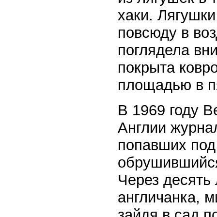
хаки. Лягушки
повсюду в воз
поглядела вни
покрыта ковр
площадью в п
В 1969 году В
Англии журнал
попавших под
обрушившийся
Через десять 
англичанка, 
зайдя в сад п