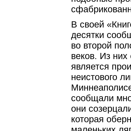
сфабрикованн
В своей «Кни
десятки сооб
во второй пол
веков. Из ни
является про
неистового ли
Миннеаполисе
сообщали мно
они созерцал
которая оберн
маленьких ля