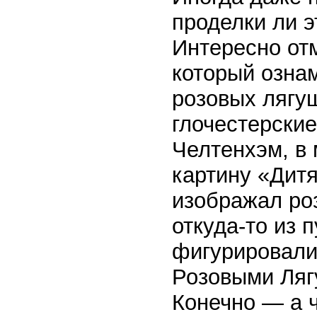
проделки ли э
Интересно отм
который озна
розовых лягу
глочестерские
Челтенхэм, в
картину «Дит
изображал ро
откуда-то из 
фигурировали
Розовыми Ляг
Конечно — а ч