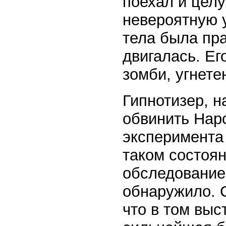
поехал и цел
невероятную у
тела была пра
двигалась. Ег
зомби, угнете
Гипнотизер, 
обвинить Нарс
эксперимента 
таком состоян
обследование 
обнаружило. С
что в том выс