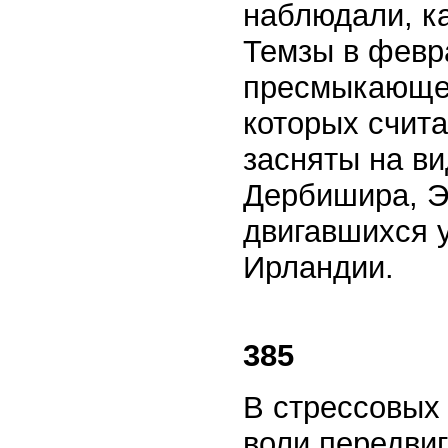
наблюдали, ка
Темзы в февр
пресмыкающее
которых счит
засняты на ви
Дербишира, Э
двигавшихся у
Ирландии.
385
В стрессовых
воли передвиг