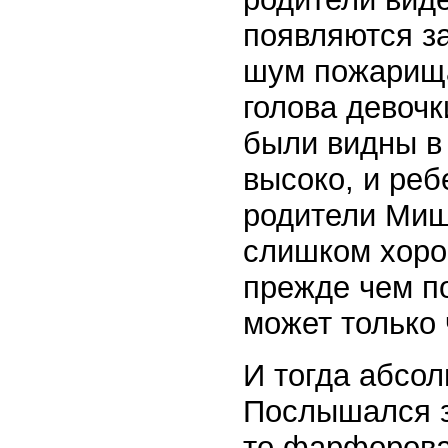
появляются за
шум пожарища
голова девочк
были видны в 
высоко, и реб
родители Миш
слишком хоро
прежде чем по
может только 
И тогда абсо
Послышался зв
то фарфорова