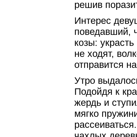
решив поразит
Интерес деву
поведавший, 
козы: украст
не ходят, вол
отправится на
Утро выдалос
Подойдя к кр
жердь и ступи
мягко пружини
рассеиваться
чахлых дерев