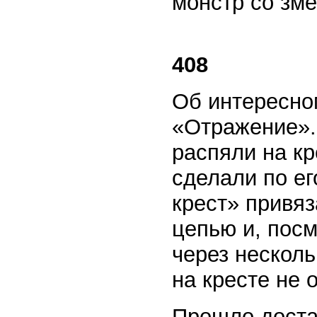
монстр со зме
408
Об интересно
«Отражение». 
распяли на к
сделали по ег
крест» привяз
цепью и, посм
через несколь
на кресте не 
Прошло доста