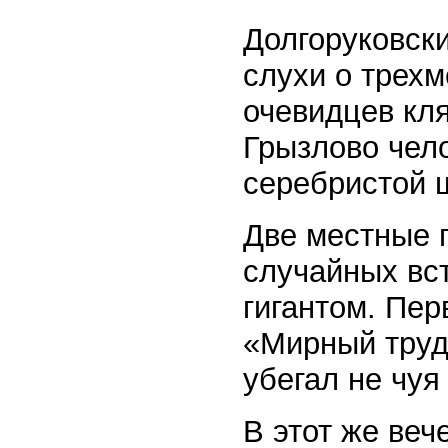
Долгоруковск
слухи о трех
очевидцев кля
Грызлово чел
серебристой 
Две местные 
случайных вс
гигантом. Пер
«Мирный труд
убегал не чуя 
В этот же веч