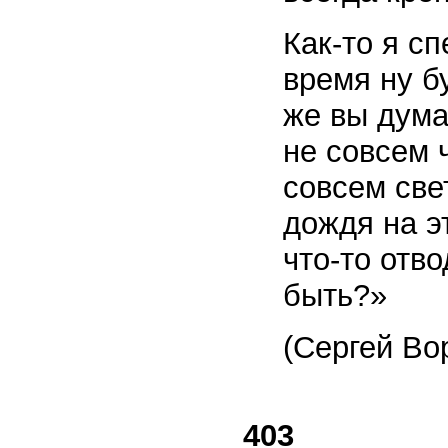
Как-то я с
время ну б
же вы дума
не совсем 
совсем све
дождя на э
что-то отво
быть?»
(Сергей Во
403