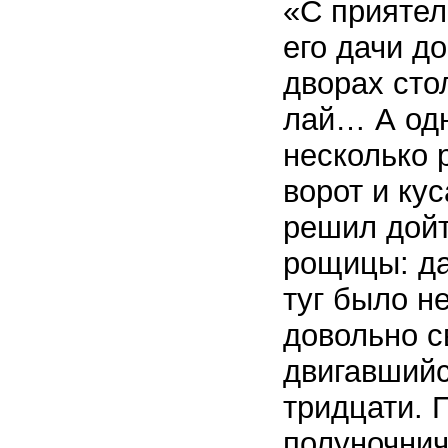
«С приятел
его дачи д
дворах сто
лай… А одн
несколько 
ворот и ку
решил дойт
рощицы: да
туг было н
довольно с
двигавшийс
тридцати. 
полуночнич