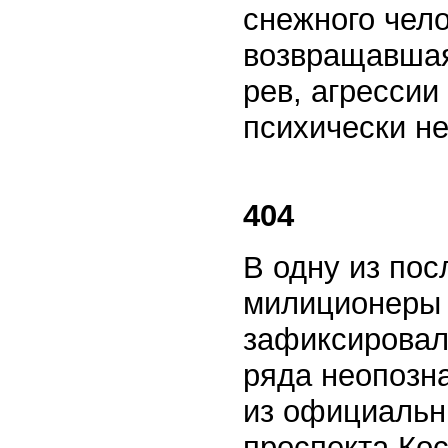
снежного чел
возвращавшая
рев, агрессии
психически н
404
В одну из пос
милиционеры 
зафиксировал
ряда неопозн
из официальн
проспекта Ко