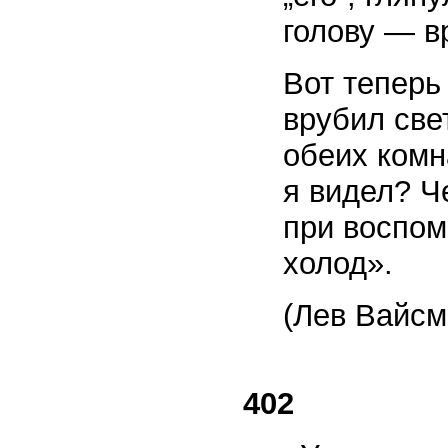
голову — в
Вот теперь
врубил свет
обеих комн
я видел? Ч
при воспом
холод».
(Лев Вайсм
402