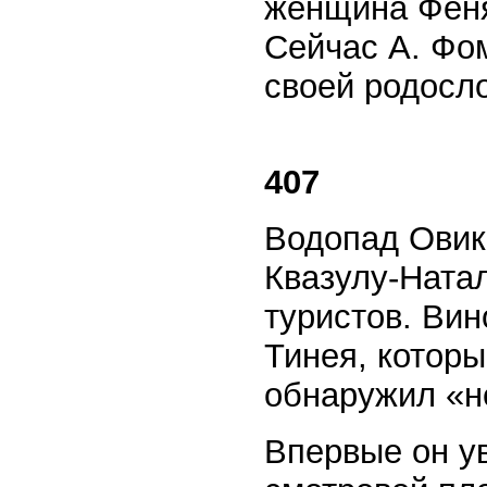
женщина Феня
Сейчас А. Фо
своей родосл
407
Водопад Овик
Квазулу-Ната
туристов. Ви
Тинея, котор
обнаружил «н
Впервые он ув