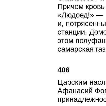
Причем кровь 
«Людоед!» — 
и, потрясенн
станции. Домо
этом полуфан
самарская газ
406
Царским насл
Афанасий Фом
принадлежнос