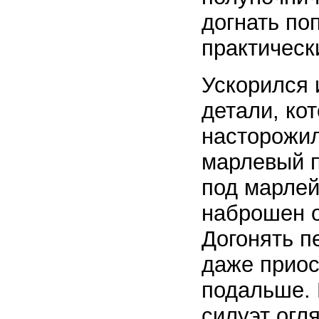
догнать по
практическ
Ускорился 
детали, ко
насторожил
марлевый п
под марлей
наброшен о
Догонять п
даже приос
подальше. 
силуэт огл