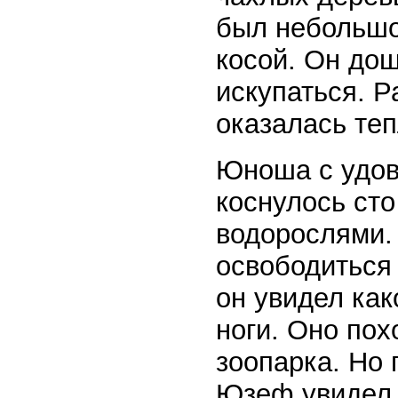
был небольшо
косой. Он дош
искупаться. Р
оказалась теп
Юноша с удово
коснулось сто
водорослями.
освободиться 
он увидел как
ноги. Оно пох
зоопарка. Но 
Юзеф увидел, 