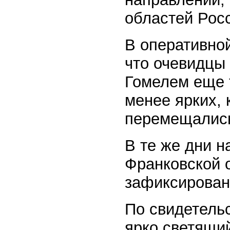
областей Рос
В оперативно
что очевидцы
Гомелем еще 
менее ярких,
перемещались
В те же дни 
Франковской 
зафиксирован
По свидетельс
ярко светящи