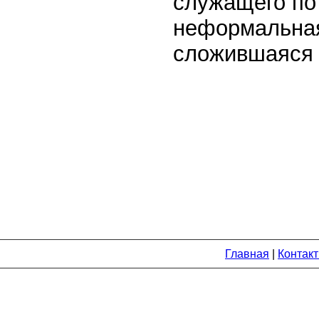
служащего по
неформальная
сложившаяся 
Главная
|
Контак