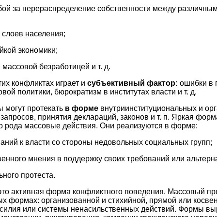
ьбой за перераспределение собственности между различн
 слоев населения;
йкой экономики;
 массовой безработицей и т. д.
тих конфликтах играет и
субъективный фактор:
ошибки в 
ой политики, бюрократизм в институтах власти и т. д.
 могут протекать
в форме
внутриинституциональных и ор
 запросов, принятия деклараций, законов и т. п. Яркая фо
о рода массовые действия. Они реализуются в форме:
аний к власти со стороны недовольных социальных групп;
енного мнения в поддержку своих требований или альтерн
ьного протеста.
это активная форма конфликтного поведения. Массовый пр
х формах: организованной и стихийной, прямой или косве
асилия или системы ненасильственных действий. Формы в