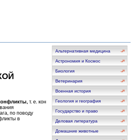
Альтернативная медицина
Астрономия и Космос
Биология
КОЙ
Ветеринария
Военная история
Геология и география
конфликты,
т. е. кон
ования
Государство и право
ага, по поводу
фликты в
Деловая литература
Домашние животные