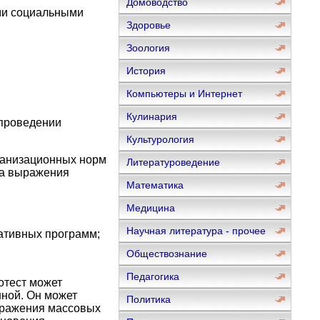
Домоводство
ыми социальными
Здоровье
Зоология
История
Компьютеры и Интернет
Кулинария
проведении
Культурология
ганизационных норм
Литературоведение
рма выражения
Математика
Медицина
Научная литература - прочее
ативных программ;
Обществознание
Педагогика
отест может
нной. Он может
Политика
ыражения массовых