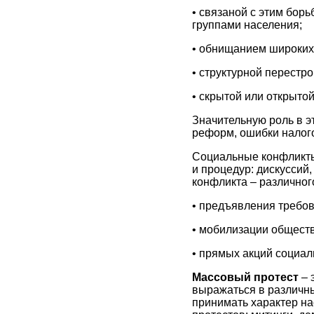
• связаной с этим бор
группами населения;
• обнищанием широких
• структурной перестро
• скрытой или открытой
Значительную роль в э
реформ, ошибки налогов
Социальные конфликты
и процедур: дискуссий,
конфликта – различног
• предъявления требов
• мобилизации обществ
• прямых акций социал
Массовый протест
– 
выражаться в различны
принимать характер н