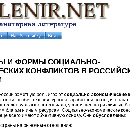
ое
Нашёл ошибку
Вниз
НЫ И ФОРМЫ СОЦИАЛЬНО-
СКИХ КОНФЛИКТОВ В РОССИЙС
И
России заметную роль играют
социально-экономические 
ств жизнеобеспечения, уровня заработной платы, использ
нтеллектуального потенциала, уровня цен на различные бл
тим благам и иным ресурсам. Социально-экономические кон
аще всего имеют объективную основу. Они
обусловлены:
 страны на рыночные отношения;