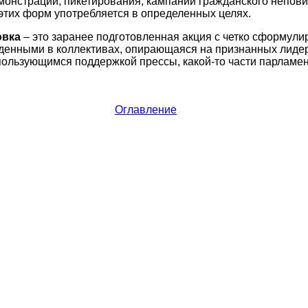
емонстрации, пикетирования, кампании гражданского непов
 этих форм употребляется в определенных целях.
овка
– это заранее подготовленная акция с четко сформул
денными в коллективах, опирающаяся на признанных лиде
пользующимся поддержкой прессы, какой-то части парламен
Оглавление