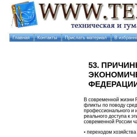
Главная
Контакты
Прислать материал
В избранн
53. ПРИЧИ
ЭКОНОМИЧЕ
ФЕДЕРАЦИ
В современной жизни 
фликты по поводу сред
профессионального и и
реального доступа к э
современной России ч
• переходом хозяйства