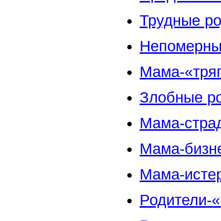
Трудные р
Непомерны
Мама-«тря
Злобные р
Мама-страд
Мама-бизн
Мама-исте
Родители-«