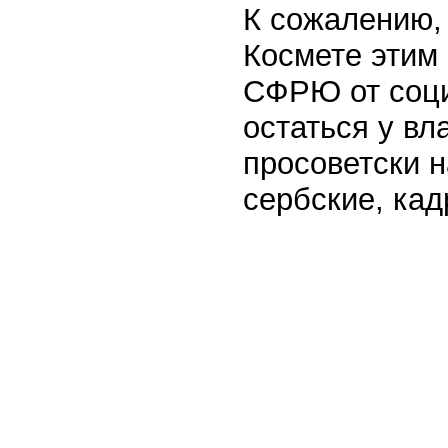
К сожалению, 
Космете этим 
СФРЮ от соци
остаться у вл
просоветски 
сербские, кад