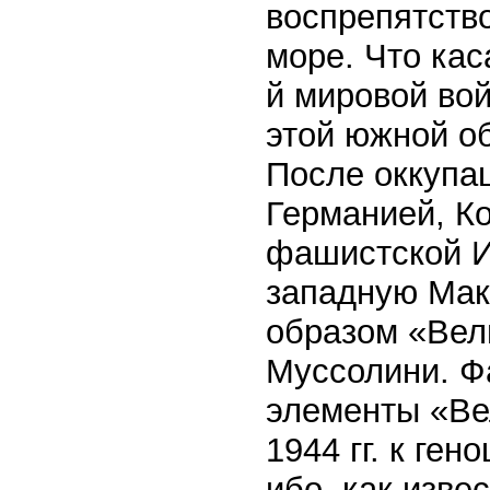
воспрепятств
море. Что кас
й мировой во
этой южной о
После оккупа
Германией, К
фашистской И
западную Мак
образом «Вел
Муссолини. Ф
элементы «Ве
1944 гг. к ге
ибо, как изве