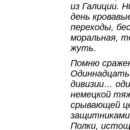
из Галиции. Н
день кровавые
переходы, бе
моральная, т
жуть
.
Помню сражен
Одиннадцать 
дивизии… оди
немецкой тяж
срывающей це
защитниками 
Полки, истощ