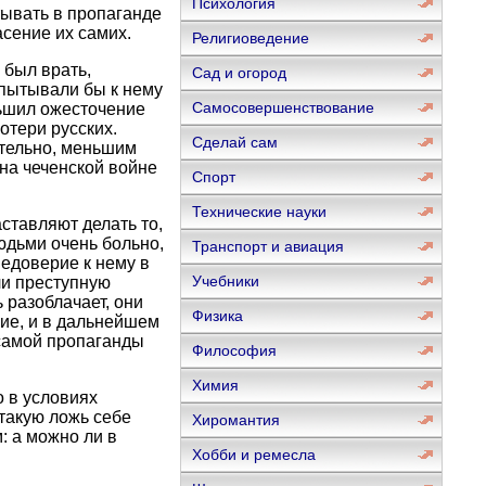
Психология
тывать в пропаганде
асение их самих.
Религиоведение
 был врать,
Сад и огород
спытывали бы к нему
Самосовершенствование
ньшил ожесточение
отери русских.
Сделай сам
ательно, меньшим
 на чеченской войне
Спорт
Технические науки
аставляют делать то,
юдьми очень больно,
Транспорт и авиация
недоверие к нему в
Учебники
ли преступную
 разоблачает, они
Физика
вие, и в дальнейшем
 самой пропаганды
Философия
Химия
 в условиях
 такую ложь себе
Хиромантия
: а можно ли в
Хобби и ремесла