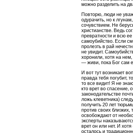
можно разделить на дв
Повторю, люди не уважа
одурачить, но к лгуна
сочувствием. Не берусь
христианстве. Ведь сог
превратности и всю ее
самоубийство. Если см
пролезть в рай нечестн
не увидит. Самоубийст
хоронили, хотя на нем
— живи, пока Бог сам е
И вот тут возникает в
правда тебя погубит, 
то все видит! Я не зна
кто врет во спасение,
законодательстве почти
ложь клеветника) след
получить 20 лет тюрьм
против своих близких, 
освобождают от необход
эксперты наказываются 
врет он или нет. И хот
осталось и традиционн