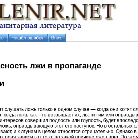
ое
Нашёл ошибку
Вниз
асность лжи в пропаганде
и
слушать ложь только в одном случае — когда они хотят с
а, когда ложь как—то возвышает их, льстит им или оправдыв
интересов совершил подлость или глупость, будет впослед
ложь, оправдывающую этот его поступок. Но в остальных с
вают, и к лгунам в целом относятся отрицательно. Однако в
оторая зависит от того, по какой причине лжец врет. По эт