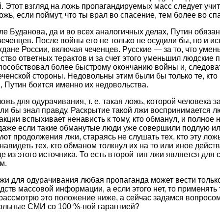
. Этот взгляд на ложь пропагандируемых масс следует учи
жь, если поймут, что ты врал во спасение, тем более во сп
ле Буданова, да и во всех аналогичных делах, Путин обязан
чеченцев. После войны его не только не осудили бы, но и и
ждане России, включая чеченцев. Русские — за то, что уме
ство ответных терактов и за счет этого уменьшил людские п
способствовал более быстрому окончанию войны и, следов
еченской стороны. Недовольны этим были бы только те, кто
им, Путин боится именно их недовольства.
ожь для одурачивания, т. е. такая ложь, которой человека з
если бы знал правду. Раскрытие такой лжи воспринимается л
акции вспыхивает ненависть к тому, кто обманул, и полное 
даже если такие обманутые люди уже совершили подлую и
уют продолжения лжи, стараясь не слушать тех, кто эту ложь
авидеть тех, кто обманом толкнул их на то или иное дейст
е из этого источника. То есть второй тип лжи является для
м.
и для одурачивания любая пропаганда может вести только
дств массовой информации, а если этого нет, то применять
рассмотрю это положение ниже, а сейчас задамся вопросом
ольные СМИ со 100 %-ной гарантией?