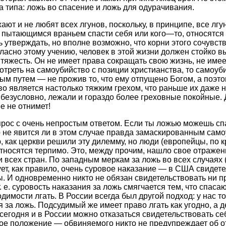
а типа: ложь во спасение и ложь для одурачивания.
ют и не любят всех лгунов, поскольку, в принципе, все лг
м, пытающимся враньем спасти себя или кого—то, относятся
 утверждать, но вполне возможно, что корни этого сочувст
ласно этому учению, человек в этой жизни должен стойко в
 тяжесть. Он не имеет права сокращать свою жизнь, не имее
отреть на самоубийство с позиции христианства, то самоуб
ым путем — не прожив то, что ему отпущено Богом, а поэто
во является настолько тяжким грехом, что раньше их даже 
, безусловно, лежали и гораздо более греховные покойные. 
е не отнимет!
опрос с очень непростым ответом. Если ты ложью можешь спа
то не явится ли в этом случае правда замаскированным са
ю, как церкви решили эту дилемму, но люди (европейцы, по к
 относятся терпимо. Это, между прочим, нашло свое отражен
 всех стран. По западным меркам за ложь во всех случаях (
ует, как правило, очень суровое наказание — в США свидете
ы. И одновременно никто не обязан свидетельствовать ни пр
т. е. суровость наказания за ложь смягчается тем, что спас
имости лгать. В России всегда был другой подход: у нас то
за ложь. Подсудимый же имеет право лгать как угодно, а д
я сегодня и в России можно отказаться свидетельствовать се
ое положение — обвиняемого никто не предупреждает об о