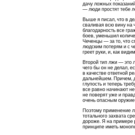
дачу ложных показаний
— люди простят тебе ло
Выше я писал, что в де
сваливая всю вину на 
благодарность все гра
боев, уменьшил количе
Чеченцы — за то, что 
людским потерям и с ч
греет руки, и, как вид
Второй тип лжи — это л
чего бы он не делал, 
в качестве ответной ре
дальнейшем. Причем, 
глупость и теперь треб
все равно начинают нен
не поверят уже и правд
очень опасным оружие
Поэтому применение лж
тотального захвата сре
дороже. Я на примере 
принципе иметь моноп