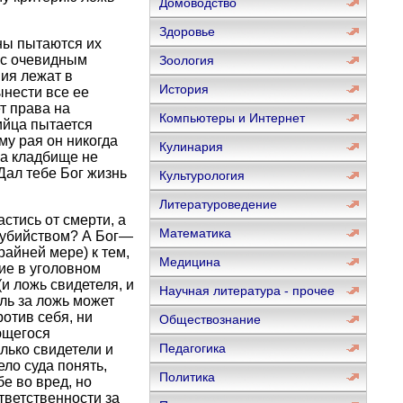
Домоводство
Здоровье
уны пытаются их
 с очевидным
Зоология
вия лежат в
История
ынести все ее
т права на
Компьютеры и Интернет
ийца пытается
му рая он никогда
Кулинария
на кладбище не
Дал тебе Бог жизнь
Культурология
Литературоведение
стись от смерти, а
Математика
моубийством? А Бог—
райней мере) к тем,
Медицина
ие в уголовном
и ложь свидетеля, и
Научная литература - прочее
ль за ложь может
отив себя, ни
Обществознание
ающегося
Педагогика
лько свидетели и
ело суда понять,
Политика
бе во вред, но
тветственности за