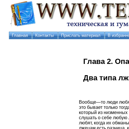
Главная
Контакты
Прислать материал
В избранн
Глава 2. Оп
Два типа лж
Вообще—то люди любят 
это бывает только тогд
который из низменных 
слушать о себе любую 
любят, когда их обманы
лжецам есть разница, к