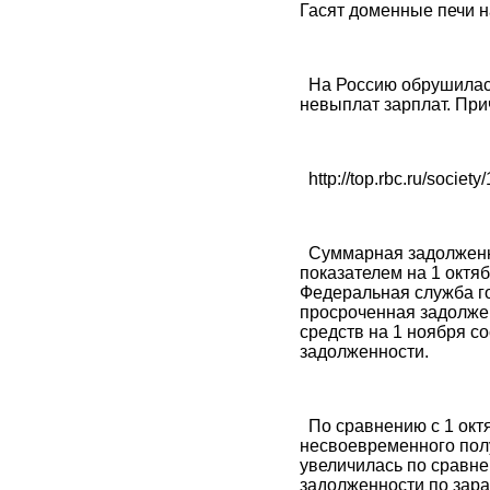
Гасят доменные печи н
На Россию обрушилась 
невыплат зарплат. Прич
http://top.rbc.ru/societ
Суммарная задолженнос
показателем на 1 октяб
Федеральная служба го
просроченная задолжен
средств на 1 ноября с
задолженности.
По сравнению с 1 октяб
несвоевременного полу
увеличилась по сравне
задолженности по зара