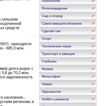
Психология
Религиоведение
Сад и огород
 сельском
просроченной
Самосовершенствование
ых средств.
Сделай сам
Спорт
07г., приходится
Технические науки
е - 685,3 млн.
Транспорт и авиация
Учебники
мер долга вырос с
Физика
с 5,8 до 70,2 млн.
Философия
ется задолженность
Химия
Хиромантия
о населения...
Хобби и ремесла
усским регионам, и
 и