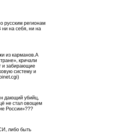
по русским регионам
и на себя, ни на
ки из карманов.А
стране», кричали
от и забирающие
ковую систему и
inet.cgi)
ен дающий убийц,
ещё не стал овощем
чие России»???
СИ, либо быть