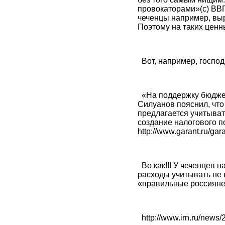
провокаторами»(с) ВВП,
чеченцы например, выр
Поэтому на таких ценны
Вот, например, госпо
«На поддержку бюджета
Силуанов пояснил, что
предлагается учитыват
создание налогового п
http://www.garant.ru/ga
Во как!!! У чеченцев 
расходы учитывать не н
«правильные россияне»
http://www.irn.ru/news/