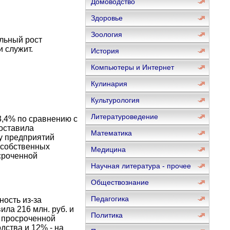
Домоводство
Здоровье
Зоология
ельный рост
и служит.
История
Компьютеры и Интернет
Кулинария
Культурология
Литературоведение
3,4% по сравнению с
доставила
Математика
гу предприятий
 собственных
Медицина
осроченной
Научная литература - прочее
Обществознание
Педагогика
ность из-за
ла 216 млн. руб. и
Политика
е просроченной
ства и 12% - на