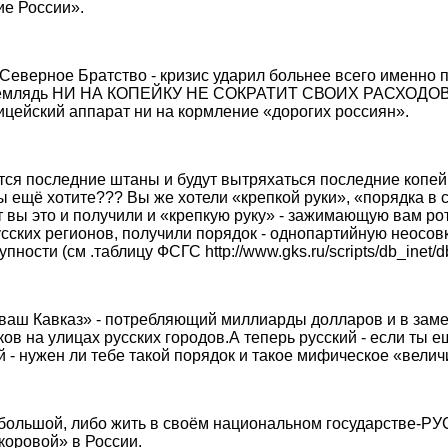
ие России».
еверное Братство - кризис ударил больнее всего именно 
Кремлядь НИ НА КОПЕЙКУ НЕ СОКРАТИТ СВОИХ РАСХОДОВ н
цейский аппарат ни на кормление «дорогих россиян».
утся последние штаны и будут вытряхаться последние копей
вы ещё хотите??? Вы же хотели «крепкой руки», «порядка в 
от вы это и получили и «крепкую руку» - зажимающую вам р
усских регионов, получили порядок - однопартийную неосов
ности (см .таблицу ФСГС http://www.gks.ru/scripts/db_inet/db
ваш Кавказ» - потребляющий миллиарды долларов и в зам
ов на улицах русских городов.А теперь русский - если ты 
 - нужен ли тебе такой порядок и такое мифическое «вели
ольшой, либо жить в своём национальном государстве-РУ
коровой» в России.