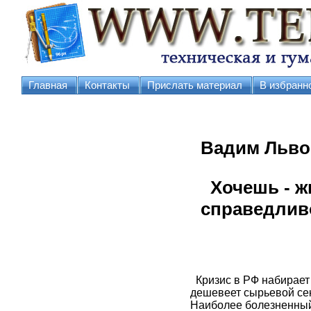
Главная
Контакты
Прислать материал
В избранн
Вадим Льво
Хочешь - жн
справедлив
Кризис в РФ набирает 
дешевеет сырьевой сек
Наиболее болезненный