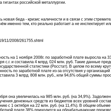
а гигантах российской металлургии.
новая беда - кризис наличности и в связи с этим стремит
ём именно тем, кто реально работает а не инспектирует ил
y/19/11/2008/261755.shtml
ть на 1 ноября 2008г. по заработной плате выросла на 3
ря с.г. и составила 4 млрд. 024 млн. руб. Такие данные пре
сударственной статистики (Росстат). В целом по всему кру
ность по заработной плате из-за отсутствия у организаций
оставила 3 млрд. 808 млн. руб., или 94,6% общей суммы пр
ря она увеличилась на 985 млн. руб. (на 34,9%). Задолжен
чения денежных средств из бюджетов всех уровней состави
нию с 1 октября на 22 млн. руб. (на 11,4%). В общем объем
ботной плате 38% приходится на обрабатывающие производ