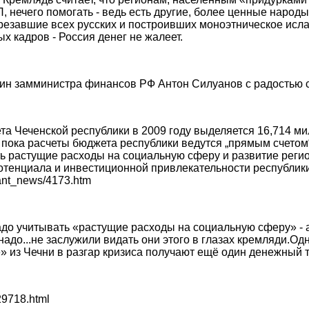
 нечего помогать - ведь есть другие, более ценные народы
езавшие всех русских и построивших моноэтническое исла
х кадров - Россия денег не жалеет.
дин замминистра финансов РФ Антон Силуанов с радостью 
 Чеченской республики в 2009 году выделяется 16,714 ми
 пока расчеты бюджета республики ведутся „прямым счетом“
ь растущие расходы на социальную сферу и развитие реги
отенциала и инвестиционной привлекательности республик
rant_news/4173.htm
надо учитывать «растущие расходы на социальную сферу» - а
адо...не заслужили видать они этого в глазах кремляди.Одн
 из Чечни в разгар кризиса получают ещё один денежный 
29718.html