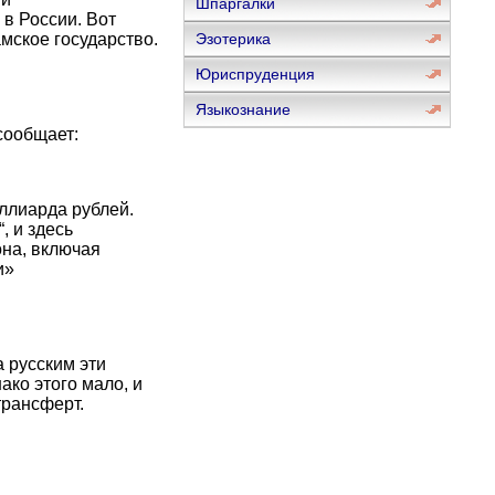
Шпаргалки
 в России. Вот
мское государство.
Эзотерика
Юриспруденция
Языкознание
сообщает:
ллиарда рублей.
, и здесь
она, включая
и»
 русским эти
ако этого мало, и
трансферт.