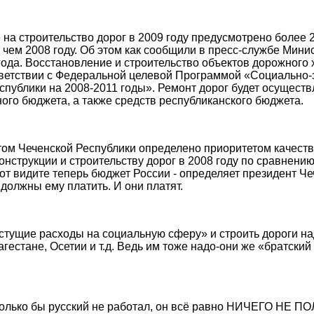
на строительство дорог в 2009 году предусмотрено более 2 
е, чем 2008 году. Об этом как сообщили в пресс-службе Мин
года. Восстановление и строительство объектов дорожного 
тветствии с Федеральной целевой Программой «Социально-
спублики на 2008-2011 годы». Ремонт дорог будет осуществл
ого бюджета, а также средств республиканского бюджета.
ом Чеченской Республики определено приоритетом качеств
онструкции и строительству дорог в 2008 году по сравнению
Вот видите теперь бюджет России - определяет президент Чечн
е должны ему платить. И они платят.
тущие расходы на социальную сферу» и строить дороги на
гестане, Осетии и т.д. Ведь им тоже надо-они же «братский
сколько бы русский не работал, он всё равно НИЧЕГО НЕ ПОЛ