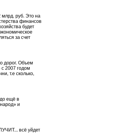
млрд. руб. Это на
истерства финансов
хозяйства будет
экономическое
яться за счет
о дорог. Объем
 с 2007 годом
и, т.е сколько,
до ещё в
 народ» и
УЧИТ... всё уйдет