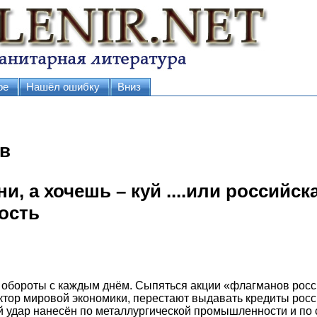
ое
Нашёл ошибку
Вниз
в
и, а хочешь – куй ....или российск
ость
обороты с каждым днём. Сыпяться акции «флагманов росси
тор мировой экономики, перестают выдавать кредиты росс
 удар нанесён по металлургической промышленности и по