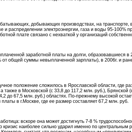
батывающих, добывающих производствах, на транспорте, в
ве и распределении электроэнергии, газа и воды 95-100% 
ботной плате связано с нехваткой у организаций собственн
аченной заработной платы на долги, образовавшиеся в 20
% от общей суммы невыплаченной зарплаты), в 2006г. и ране
ное положение сложилось в Ярославской области, где раз
 а также в Московской (с 33,8 до 117,2 млн. руб.), Брянской (
34,2 до 67,5 млн. руб.) областях. По-прежнему высокой оста
платы в г.Москве, где ее размер составляет 67,2 млн. руб.
аботица: вскоре она может достигнуть 7-8 % трудоспособног
о кризис наиболее сильно ударил именно по центральным р
 Кремлядь считает, что регионам, населённым «придурками