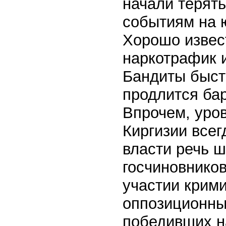
начали терят
событиям на 
Хорошо извест
наркотрафик 
Бандиты быст
продлится бар
Впрочем, уро
Киргизии всег
власти речь 
госчиновников
участии крими
оппозиционны
победивших н