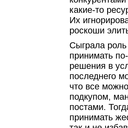
какие-то рес
Их игнориров
роскоши элит
Сыграла роль
принимать по
решения в ус
последнего мо
что все можн
подкупом, ма
постами. Тогд
принимать жес
так и не изба