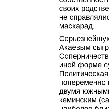
своих родстве
не справлялис
маскарад.
Серьезнейшую
Акаевым сыгр
Соперничеств
иной форме с
Политическая
попеременно 
двумя южными
кеминским (са
наиболее близ