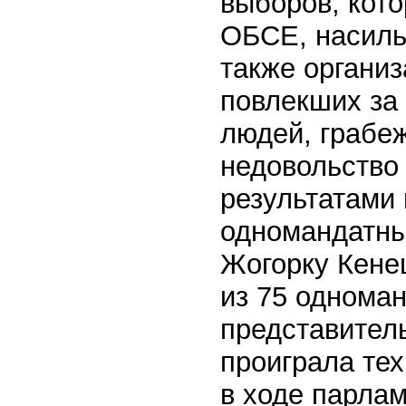
выборов, кот
ОБСЕ, насильс
также органи
повлекших за 
людей, грабеж
недовольство
результатами
одномандатным
Жогорку Кене
из 75 одноман
представитель
проиграла те
в ходе парла