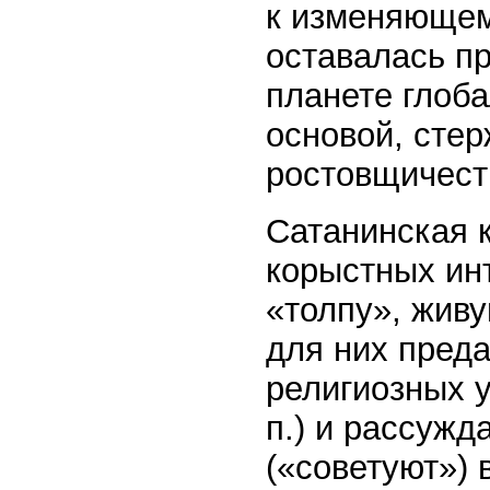
к изменяющем
оставалась п
планете глоб
основой, стер
ростовщичест
Сатанинская 
корыстных ин
«толпу», жив
для них пред
религиозных у
п.) и рассужд
(«советуют») 