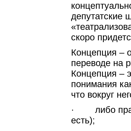
концептуально
депутатские 
«театрализов
скоро придетс
Концепция – о
переводе на р
Концепция – э
понимания как
что вокруг не
· либо прави
есть);