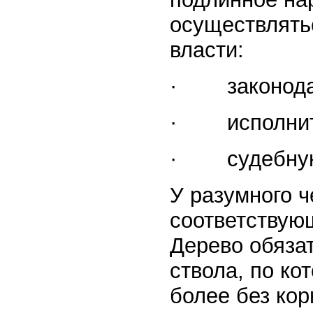
осуществлять
власти:
· законодат
· исполните
· судебную
У разумного ч
соответствую
Дерево обязат
ствола, по ко
более без кор