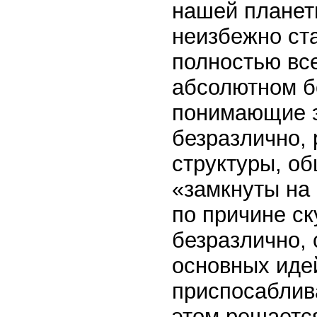
нашей планет
неизбежно ст
полностью все
абсолютном б
понимающие э
безразлично, 
структуры, о
«замкнуты на 
по причине ск
безразлично,
основных иде
приспосаблив
этом решается