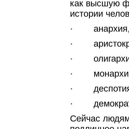
как высшую ф
истории чело
· анархия
· аристокр
· олигархи
· монархи
· деспотия 
· демократ
Сейчас людям
подлинное на