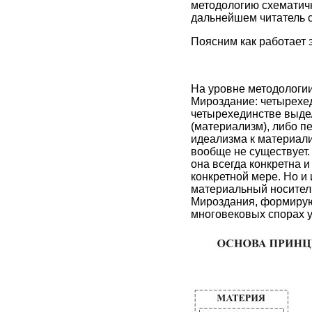
методологию схематичн
дальнейшем читатель с
Поясним как работает эт
На уровне методологии
Мироздание: четырехед
четырехединстве выде
(материализм), либо пе
идеализма к материали
вообще не существует
она всегда конкретна
конкретной мере. Но и
материальный носитель
Мироздания, формируют
многовековых спорах у