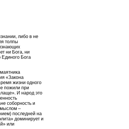
знании, либо в не
ля толпы
ризнающих
т ни Бога, ни
 Единого Бога
 маятника
вия «Закона
время жизни одного
се пожили при
слаще». И народ это
венность
ане соборность и
амыслом –
нием) последней на
элита» доминирует и
й» или