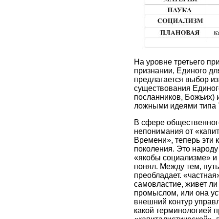
На уровне третьего пр
признании, Единого дл
предлагается выбор из
существования Единого
посланников, Божьих)
ложными идеями типа Т
В сфере общественного
непонимания от «капит
Времени», теперь эти 
поколения. Это народу
«якобы социализме» и 
понял. Между тем, путь
преобладает. «частная»
самовластие, живет ли
промыслом, или она ус
внешний контур управл
какой терминологией п