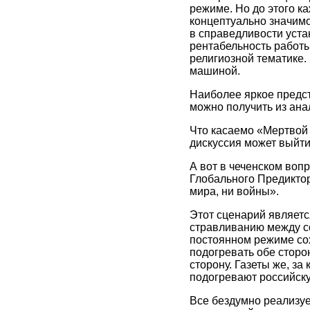
режиме. Но до этого к
концептуально значим
в справедливости уста
рентабельность работы
религиозной тематике.
машиной.
Наиболее яркое предс
можно получить из ана
Что касаемо «Мертвой 
дискуссия может выйти
А вот в чеченском воп
Глобального Предиктора
мира, ни войны».
Этот сценарий являет
стравливанию между со
постоянном режиме сох
подогревать обе сторо
сторону. Газеты же, з
подогревают российску
Все бездумно реализу