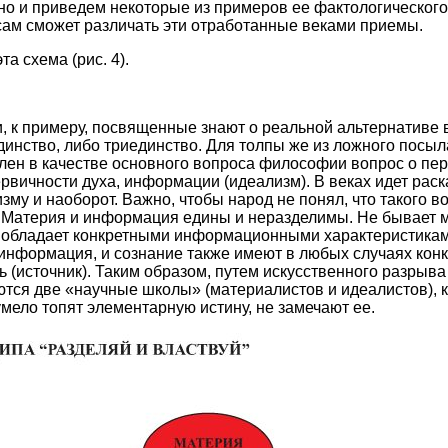
о и приведем некоторые из примеров ее фактологического
ам сможет различать эти отработанные веками приемы.
а схема (рис. 4).
, к примеру, посвященные знают о реальной альтернативе в
инство, либо триединство. Для толпы же из ложного посыл
лен в качестве основного вопроса философии вопрос о пе
рвичности духа, информации (идеализм). В веках идет раск
зму и наоборот. Важно, чтобы народ не понял, что такого в
. Материя и информация едины и неразделимы. Не бывает 
 и обладает конкретными информационными характеристика
 информация, и сознание также имеют в любых случаях кон
 (источник). Таким образом, путем искусственного разрыва
ся две «научные школы» (материалистов и идеалистов), к
мело топят элементарную истину, не замечают ее.