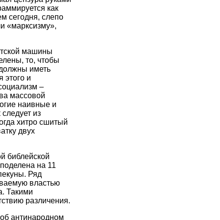
раммируется как
м сегодня, слепо
и «марксизму»,
истской машины
лены, то, чтобы
я должны иметь
 этого и
социализм –
тва массовой
огие наивные и
 следует из
когда хитро сшитый
атку двух
ой библейской
 поделена на 11
пекуны. Ряд
зываемую властью
а. Такими
тствию различения.
и об антинародном