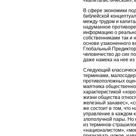
«капиталистической», 
В сфере экономики по
библейской концептуал
между трудом и капита
надуманное противоре
информацию о реальном
собственниками так и
основе узаконенного в
Глобальный Предиктор 
человечество до сих п
даже намека на нее из
Следующий классическ
терминами, малосодер
противоположных оцено
маятника общественног
характеристикой «хоро
жизни общества относя
железный занавес», «с
же состоит в том, что 
управление в каждом к
злополучной пары. Но к
из терминов-страшилок
«националистом», «мона
признавать чужое, нав