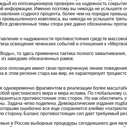
аждый из оппозиционеров проверен на надежность сокрыти
ой информации. Именно поэтому вы никогда не услышите 
новления ссудного процента, более чем на порядок прев
 промышленного комплекса, вы никогда не услышите треть
 Все дозволенные темы спора уже давно обозначены пропа
тавление о надуманности противостояния средств массов
лиза освещения чеченских событий и отношения к «Мертво
Воды», то здесь применена тактика полного замалчивания,
 из заведомо обозначенных рамок.
росе оппозиция имеет свою прочерченную линию поведения
 в этом регионе стара как мир, ее характеризует троцкистс
ся одновременно фрагментом в реализации более масштабн
бой христианского мира и мира ислама. По глобальному с
раняться противостояние этих сторон. Но как обеспечить 
ны. Задача четко поделена. Демократические издания подб
а которыми ошибочно все еще сохраняется клеймо «патриоти
ю сторону. Баланс противостоящих сил дает требуемый рез
емые в России выборные процедуры сегодняшнего дня явл