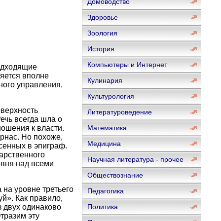
Домоводство
Здоровье
Зоология
История
Компьютеры и Интернет
подходящие
яется вполне
Кулинария
ного управления,
Культурология
оверхность
Литературоведение
ечь всегда шла о
ошения к власти.
Математика
рнас. Но похоже,
Медицина
сенных в эпиграф.
дарственного
Научная литература - прочее
овня над всеми
Обществознание
 на уровне третьего
Педагогика
й». Как правило,
 двух одинаково
Политика
тразим эту