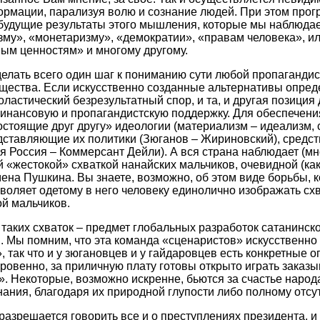
рмации, парализуя волю и сознание людей. При этом прог
будущие результаты этого мышления, которые мы наблюдае
му», «монетаризму», «демократии», «правам человека», ил
ым ценностям» и многому другому.
делать всего один шаг к пониманию сути любой пропаганд
щества. Если искусственно созданные альтернативы опреде
холастический безрезультатный спор, и та, и другая позици
нансовую и пропагандистскую поддержку. Для обеспечения
тоящие друг другу» идеологии (материализм – идеализм, 
представляющие их политики (Зюганов – Жириновский), средс
 Россия – Коммерсант Дейли). А вся страна наблюдает (мн
й «жестокой» схваткой нанайских мальчиков, очевидной (как
ена Пушкина. Вы знаете, возможно, об этом виде борьбы, 
воляет одетому в него человеку единолично изображать схв
й мальчиков.
таких схваток – предмет глобальных разработок сатанинск
. Мы помним, что эта команда «сценаристов» искусственно
 так что и у зюгановцев и у гайдаровцев есть конкретные о
кровенно, за приличную плату готовы открыто играть зака
. Некоторые, возможно искренне, бьются за счастье народ
нания, благодаря их природной глупости либо полному отсу
разрешается говорить все и о преступлениях президента, 