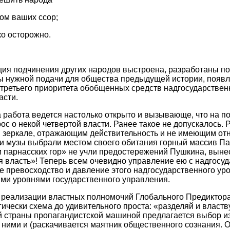
м ваших ссор;
ко осторожно.
пция подчинения других народов выстроена, разработаны 
 нужной подачи для общества предыдущей истории, появл
 третьего приоритета обобщенных средств надгосударствен
асти.
 работа ведется настолько открыто и вызывающе, что на п
с о некой четвертой власти. Ранее такое не допускалось. Р
 зеркале, отражающим действительность и не имеющим отн
 и музы выбрали местом своего обитания горный массив Па
 парнасских гор» не учли предостережений Пушкина, выне
ая власть»! Теперь всем очевидно управление ею с надгосу
е превосходство и давление этого надгосударственного ур
ми уровнями государственного управления.
 реализации властных полномочий Глобального Предиктора
ически схема до удивительного проста: «разделяй и властву
 страны пропагандистской машиной предлагается выбор из
ними и (раскачивается маятник общественного сознания. О