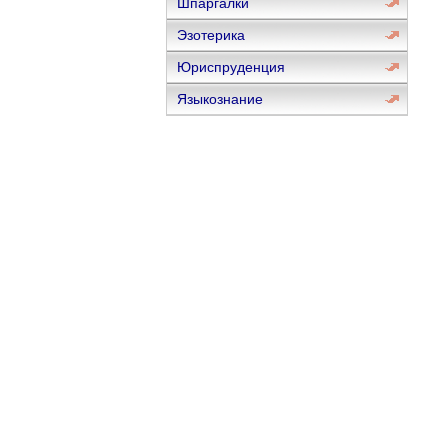
Шпаргалки
Эзотерика
Юриспруденция
Языкознание