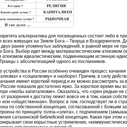
иоритета альтернатива для посвященных состоит либо в при
я всех живущих на Земле Бога – Творца и Вседержителя. Д
 двух ранее упомянутых заблуждений, в равной мере не п
 Бога. Выбор идет между материалистическим атеизмом (не
 и атеизмом идеалистическим, подменяющим истинную идею
роицы с абсолютизацией одного из посланников.
 устройства в России особенно очевиден процесс качания
ализма» к «социализму» и наоборот. Причем, в силу дейст
качания имеют короткий период и их можно рассмотреть за 
 России показали достаточно ярко. За короткое время мы в
при «якобы капитализме». Оказалось, что «хрен редьки не 
 от разорения к достатку лежит вовсе не в том, какая собст
 или «общественная». Вопрос в том, господствует ли в стр
 она по собственной концепции, согласованной с Божьим з
троена по принципу толпа-«элита», с подчинением (замыка
ения сатанинской библейской концепции. Какая при этом «
рикрывает свои корыстные устремления, «коммунистическо