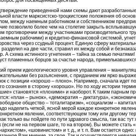
вопрос для посвященных десятый.
дтверждение приведенной нами схемы дают разработанные
ьной власти марксистско-троцкистские положения об осно
лом, между наемным работником и собственником предпри
чие позволило более чем на столетие закрыть всплывавшу
 противоречии между участниками производительного труд
 наемным рабочими) и кредитно-финансовой системой, угн
оровства через ссудный процент. Единую сферу материаль
разделил на две части, стравил их между собой и безнаказ
ор. А схема истинного угнетения – тайна за семью печатями
 уст пламенных борцов за счастье народа, примелькавшихся
ий прием идеологического уровня управления – манипуля
жательными без разъяснения, с приданием им ярко выраж
к с позиции «хорошо – плохо». Например, сначала идет п
о сознания в сторону «хорошо». Но по ходу истории терми
шие» становятся «плохими» и наоборот. К таким парным п
тся: «план – рынок», «демократия – диктатура», «экономич
вободное общество – тоталитаризм», «социализм – капитали
надо наделить четкой, ясной мерой каждое конкретное явлен
онкретном явлении, соответствующем тому или другому те
ак только вы пойдете по пути здравого смысла, так вас тут
 (если не на первом шаге, то на втором). Вы можете стать
рхистом», «шовинистом» и т. д., и т. п. Вам остается одно:
язанное Вам мнение, за свое. Так и осуществляется невиди