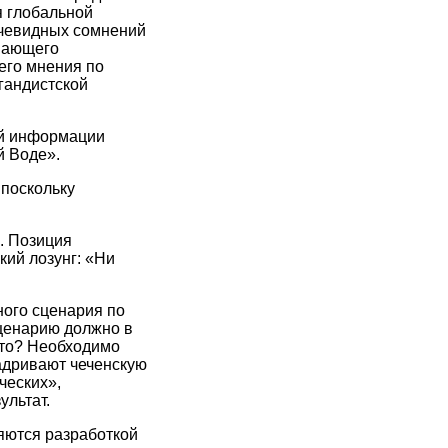
я глобальной
очевидных сомнений
ышающего
его мнения по
гандистской
ой информации
й Воде».
 поскольку
. Позиция
кий лозунг: «Ни
ого сценария по
ценарию должно в
это? Необходимо
адривают чеченскую
ческих»,
ультат.
яются разработкой