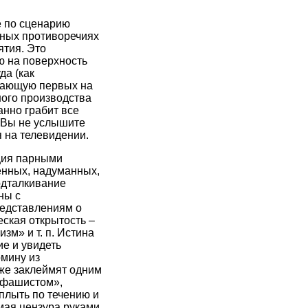
 по сценарию
вных противоречиях
ятия. Это
ю на поверхность
а (как
етающую первых на
ного производства
анно грабит все
! Вы не услышите
 на телевидении.
ция парными
енных, надуманных,
одталкивание
ны с
редставлениям о
еская открытость –
зм» и т. п. Истина
ие и увидеть
рмину из
 же заклеймят одним
 «фашистом»,
 плыть по течению и
мая цензура руками