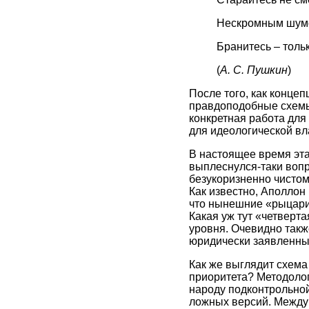
Нескромным шумо
Бранитесь – толь
(
А. С. Пушкин
)
После того, как конце
правдоподобные схемы
конкретная работа для
для идеологической вл
В настоящее время эта
выплеснулся-таки вопро
безукоризненно чистом
Как известно, Аполлон
что нынешние «рыцари
Какая уж тут «четверт
уровня. Очевидно такж
юридически заявленны
Как же выглядит схема
приоритета? Методолог
народу подконтрольной
ложных версий. Между 