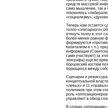
средств массовой инфо
само мышление, так и 
поклоняясь «либерализ
«социализму», «духовн
Теперь нам остается с
толпо-«элитарного» об
втянуть толпу в этот с
более-менее равную фи
формируются «противос
капитализм и т. п.), 
информации (Советская
сами участвуют) за это
эпиграфа) еще во врем
борцовский костюм поз
борющихся между собо
Сценарии и режиссура 
концептуальной власти
«левых» и 11 «правых»,
политиков при этом от
роль «оппозиционеров»
управляют в обход соз
В спорах «оппозиции» 