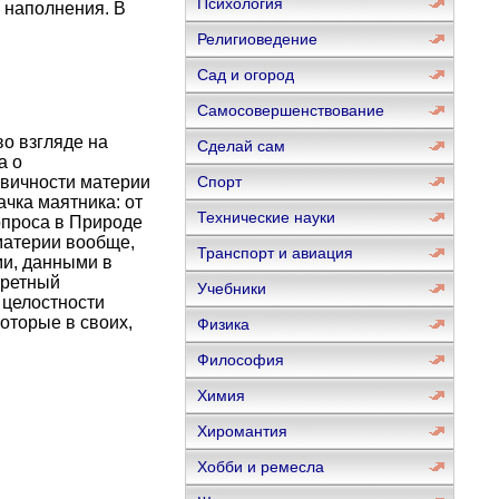
Психология
 наполнения. В
Религиоведение
Сад и огород
Самосовершенствование
о взгляде на
Сделай сам
а о
рвичности материи
Спорт
ачка маятника: от
Технические науки
опроса в Природе
материи вообще,
Транспорт и авиация
ми, данными в
кретный
Учебники
 целостности
оторые в своих,
Физика
Философия
Химия
Хиромантия
Хобби и ремесла