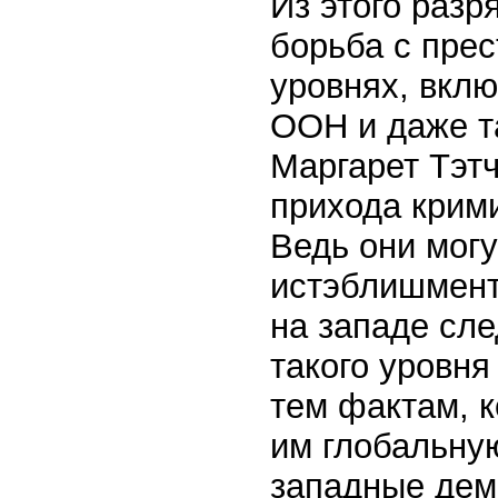
Из этого разр
борьба с пре
уровнях, вкл
ООН и даже та
Маргарет Тэт
прихода крими
Ведь они могу
истэблишмент.
на западе сле
такого уровня
тем фактам, 
им глобальну
западные дем