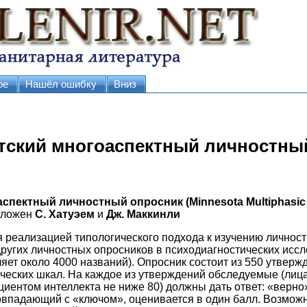
ое
Нашёл ошибку
Вниз
отский многоаспектный личностны
пектный личностный опросник (Minnesota Multiphasic 
дложен
С. Хатуэем
и
Дж. Маккинли
ся реализацией типологического подхода к изучению личност
ругих личностных опросников в психодиагностических исс
яет около 4000 названий). Опросник состоит из 550 утвер
ческих шкал. На каждое из утверждений обследуемые (лица 
циентом интеллекта не ниже 80) должны дать ответ: «верно
 совпадающий с «ключом», оценивается в один балл. Возмо