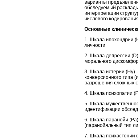
варианты предъявления
обследуемый раскладыв
интерпретации структу
числового кодирования
Основные клиническ
1. Шкала ипохондрии (
личности.
2. Шкала депрессии (D
морального дискомфорт
3. Шкала истерии (Ну)
конверсионного типа (
разрешения сложных с
4. Шкала психопатии (Р
5. Шкала мужественнос
идентификации обслед
6. Шкала паранойи (Ра
(паранойяльный тип ли
7. Шкала психастении 