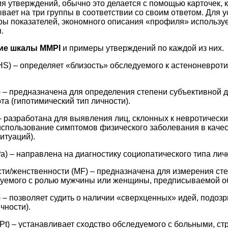
 утверждений, обычно это делается с помощью карточек, 
ает на три группы в соответствии со своим ответом. Для 
ры показателей, экономного описания «профиля» используе
.
ие шкалы MMPI
и примеры утверждений по каждой из них.
HS) – определяет «близость» обследуемого к астеноневроти
) – предназначена для определения степени субъективной 
а (гипотимический тип личности).
 – разработана для выявления лиц, склонных к невротическ
использование симптомов физического заболевания в качес
итуаций).
а) – направлена на диагностику социопатического типа лич
ти/женственности (MF) – предназначена для измерения ст
уемого с ролью мужчины или женщины, предписываемой о
) – позволяет судить о наличии «сверхценных» идей, подоз
чности).
(Pt) – устанавливает сходство обследуемого с больными, 