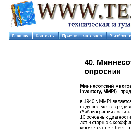
Главная
Контакты
Прислать материал
В избранн
40. Миннес
опросник
Миннесотский многоас
Inventory, MMPI)
– пре
в 1940 г. MMPI являет
ведущее место среди д
(библиография составл
10 основных диагности
лет и старше с коэффи
могу сказать». Ответ,