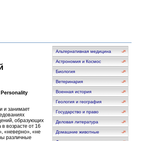
Альтернативная медицина
Астрономия и Космос
й
Биология
Ветеринария
Военная история
Personality
Геология и география
и и занимает
Государство и право
ледованиях
ждений, образующих
Деловая литература
в возрасте от 16
», «неверно», «не
Домашние животные
жны различные