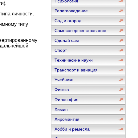
Психология
и).
Религиоведение
типа личности.
Сад и огород
тимному типу
Самосовершенствование
овертированному
Сделай сам
о дальнейшей
Спорт
Технические науки
Транспорт и авиация
Учебники
Физика
Философия
Химия
Хиромантия
Хобби и ремесла