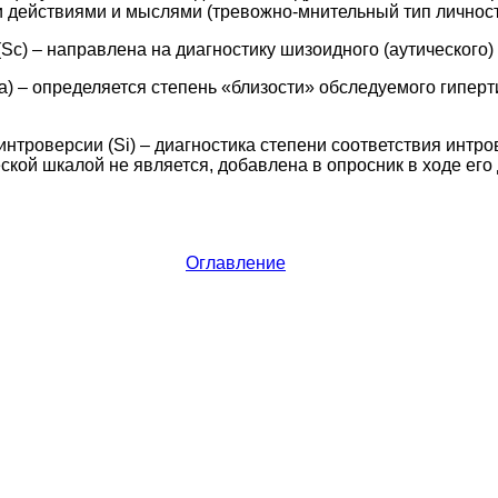
 действиями и мыслями (тревожно-мнительный тип личност
Sc) – направлена на диагностику шизоидного (аутического) 
а) – определяется степень «близости» обследуемого гипер
интроверсии (Si) – диагностика степени соответствия интр
еской шкалой не является, добавлена в опросник в ходе ег
Оглавление