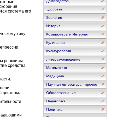
Домоводство
которые
ускорения
Здоровье
тся система его
Зоология
История
ческому типу
Компьютеры и Интернет
Кулинария
депрессии,
Культурология
Литературоведение
им реакциям
тве средства
Математика
Медицина
ности.
Научная литература - прочее
епени
бществом.
Обществознание
Педагогика
рительности
Политика
страдающими