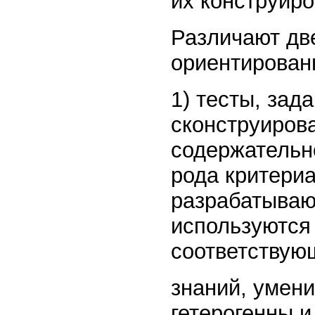
их конструиро
Различают дв
ориентирован
1) тесты, зада
сконструиров
содержательно
рода критери
разрабатываю
используются
соответствую
знаний, умени
гетерогенны и