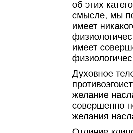
об этих катег
смысле, мы по
имеет никако
физиологическ
имеет соверш
физиологическ
Духовное тел
противоэгоист
желание насла
совершенно н
желания насл
Отличие клипо