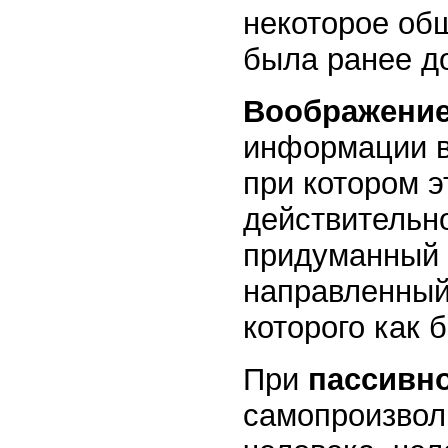
некоторое общ
была ранее д
Воображени
информации в
при котором э
действительно
придуманный 
направленный
которого как 
При
пассивн
самопроизволь