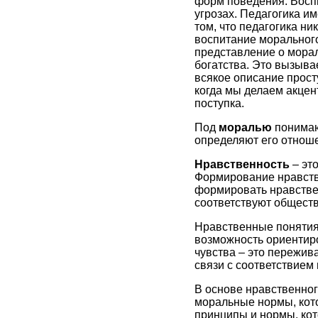
форм поведения. Воспи
угрозах. Педагогика им
том, что педагогика ни
воспитание морального
представление о морал
богатства. Это вызыва
всякое описание прост
когда мы делаем акцен
поступка.
Под
моралью
понимаю
определяют его отноше
Нравственность
– эт
Формирование нравств
формировать нравствен
соответствуют общест
Нравственные понятия
возможность ориентиро
чувства – это пережив
связи с соответствием
В основе нравственног
моральные нормы, кот
принципы и нормы, кот