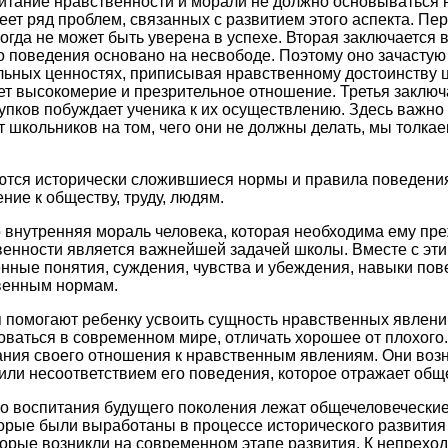
тание нравственности и морали не должно основываться н
еет ряд проблем, связанных с развитием этого аспекта. Пе
когда не может быть уверена в успехе. Вторая заключается в
 поведения основано на несвободе. Поэтому оно зачастую
ьных ценностях, приписывая нравственному достоинству ц
ет высокомерие и презрительное отношение. Третья заключа
упков побуждает ученика к их осуществлению. Здесь важно у
т школьников на том, чего они не должны делать, мы толка
тся исторически сложившиеся нормы и правила поведения
ние к обществу, труду, людям.
о внутренняя мораль человека, которая необходима ему пре
енности является важнейшей задачей школы. Вместе с эти
ные понятия, суждения, чувства и убеждения, навыки пов
венным нормам.
 помогают ребенку усвоить сущность нравственных явлени
ваться в современном мире, отличать хорошее от плохого
ания своего отношения к нравственным явлениям. Они возн
 или несоответствием его поведения, которое отражает об
о воспитания будущего поколения лежат общечеловеческие
орые были выработаны в процессе исторического развития
орые возникли на современном этапе развития. К непрехо