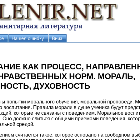
ое
Нашёл ошибку
Вниз
ТАНИЕ КАК ПРОЦЕСС, НАПРАВЛЕН
НРАВСТВЕННЫХ НОРМ. МОРАЛЬ,
НОСТЬ, ДУХОВНОСТЬ
ы попытки морального обучения, моральной проповеди. М
го воспитания. Правила морали в душе ученика будут предс
кций, которые не связаны с поведением. Моральное воспи
. Оно должно слиться с общими приемами поведения, кото
альной средой.
ением считается такое, которое основано на свободном вы