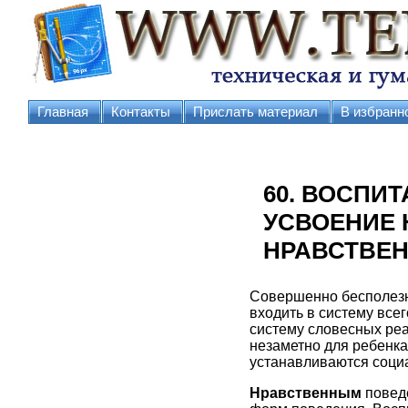
Главная
Контакты
Прислать материал
В избранн
60. ВОСПИ
УСВОЕНИЕ 
НРАВСТВЕН
Совершенно бесполезн
входить в систему все
систему словесных реа
незаметно для ребенка
устанавливаются соци
Нравственным
повед