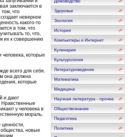
а запугивании и
Домоводство
рвая заключается в
Здоровье
 том, что
 создает неверное
Зоология
енность какого-то
ется в том, что
История
читывать то, что,
ем их к совершению
Компьютеры и Интернет
Кулинария
 человека, которые
Культурология
Литературоведение
жде всего для себя.
м она должна
Математика
едения, которые
Медицина
й и дают
Научная литература - прочее
. Нравственные
икают у человека в
Обществознание
щественную мораль.
Педагогика
 ценности,
Политика
 общества, новые
дящим