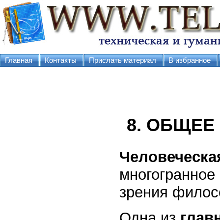
Главная
Контакты
Прислать материал
В избранное
8. ОБЩЕЕ
Человеческа
многогранное 
зрения филос
Одна из
глав