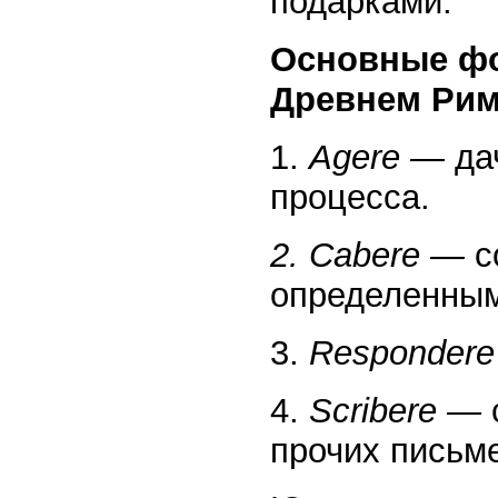
подарками.
Основные фо
Древнем Рим
1.
Agere —
дач
процесса.
2. Cabere —
с
определенны
3.
Responder
4.
Scribere —
прочих письм