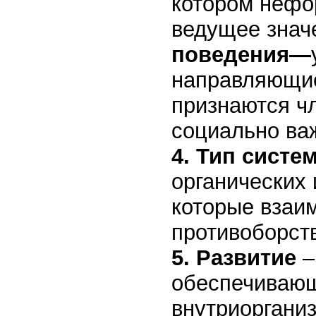
котором нефо
ведущее знач
поведения—
направляющие
признаются ч
социально ва
4. Тип сист
органических 
которые взаим
противоборст
5. Развитие
–
обеспечиваю
внутриоргани