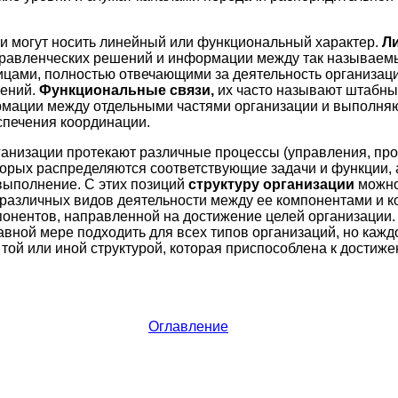
и могут носить линейный или функциональный характер.
Л
равленческих решений и информации между так называе
 лицами, полностью отвечающими за деятельность организац
лений.
Функциональные связи,
их часто называют штабны
мации между отдельными частями организации и выполняю
печения координации.
ганизации протекают различные процессы (управления, прои
орых распределяются соответствующие задачи и функции, а
 выполнение. С этих позиций
структуру организации
можно
различных видов деятельности между ее компонентами и 
понентов, направленной на достижение целей организации. 
равной мере подходить для всех типов организаций, но каж
 той или иной структурой, которая приспособлена к достиж
Оглавление