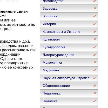
Домоводство
Здоровье
инейные связи
мыми
Зоология
ии или ее
История
ми, имеют место по
т роль
Компьютеры и Интернет
Кулинария
зводства и др.),
 следовательно, и
Культурология
 рассматривать как
координации
Литературоведение
Одна и та же
Математика
дое предприятие
ению ее конкретных
Медицина
Научная литература - прочее
Обществознание
Педагогика
Политика