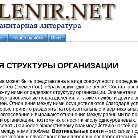
ое
Нашёл ошибку
Вниз
ИЯ СТРУКТУРЫ ОРГАНИЗАЦИИ
ма может быть представлена в виде совокупности определ
стем (элементов), образующих единое целое. Состав, рас
жду ними определяют структуру организации. Элементами
функциональные подразделения, а также службы и другие з
ией. Отношения между ними осуществляются благодаря ус
торые принято разделять на горизонтальные и вертикальны
 согласования и выражают отношения между равными по п
 организации, поэтому их относят к числу одноуровневых.
твовать наиболее эффективному взаимодействию частей ор
 между ними проблем.
Вертикальные связи
– это связи п
ие уровни и служат каналами передачи распорядительной 