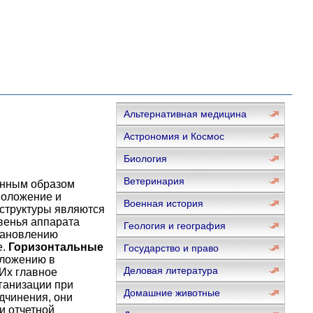
Альтернативная медицина
Астрономия и Космос
Биология
Ветеринария
енным образом
положение и
Военная история
 структуры являются
венья аппарата
Геология и география
тановлению
е.
Горизонтальные
Государство и право
оложению в
Деловая литература
 Их главное
ганизации при
Домашние животные
одчинения, они
и отчетной