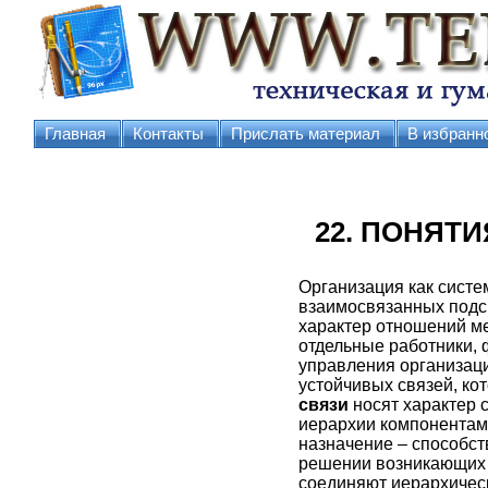
Главная
Контакты
Прислать материал
В избранн
22. ПОНЯТ
Организация как систе
взаимосвязанных подси
характер отношений ме
отдельные работники, 
управления организац
устойчивых связей, ко
связи
носят характер
иерархии компонентами
назначение – способс
решении возникающих
соединяют иерархическ