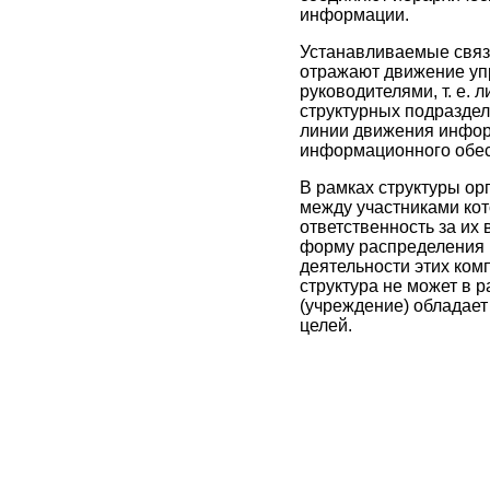
информации.
Устанавливаемые связ
отражают движение уп
руководителями, т. е.
структурных подразде
линии движения инфор
информационного обес
В рамках структуры ор
между участниками кот
ответственность за их
форму распределения 
деятельности этих ком
структура не может в 
(учреждение) обладает
целей.